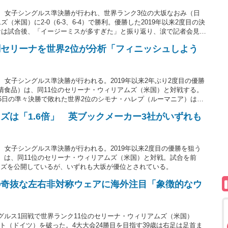
日、女子シングルス準決勝が行われ、世界ランク3位の大坂なおみ（日
（米国）に2-0（6-3、6-4）で勝利。優勝した2019年以来2度目の決
ナは試合後、「イージーミスが多すぎた」と振り返り、涙で記者会見場
セリーナを世界2位が分析「フィニッシュしよう
、女子シングルス準決勝が行われる。2019年以来2年ぶり2度目の優勝
清食品）は、同11位のセリーナ・ウィリアムズ（米国）と対戦する。
16日の準々決勝で敗れた世界2位のシモナ・ハレプ（ルーマニア）は好
伝えている。
ズは「1.6倍」 英ブックメーカー3社がいずれも
、女子シングルス準決勝が行われる。2019年以来2度目の優勝を狙う
）は、同11位のセリーナ・ウィリアムズ（米国）と対戦。試合を前
ッズを公開しているが、いずれも大坂が優位とされている。
の奇抜な左右非対称ウェアに海外注目「象徴的なウ
グルス1回戦で世界ランク11位のセリーナ・ウィリアムズ（米国）
ムント（ドイツ）を破った。4大大会24勝目を目指す39歳は右足は足首ま