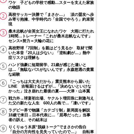
ワケ 子どもの学校で感動…スターを支えた家族
の物語
高校サッカー決勝で「まさか…」 涙の盟友へ歩
み寄り抱擁、中学時代の「全国でやろう」約束実
現
桑木志帆が全英女王になれたワケ 大雨に打たれ
1時間…トレーナー「これが桑木志帆なんです」
センス×努力＝大輪の花に
高校野球「7回制」を親はどう見るか 取材で聞
いた本音「20人は少ない」「逆転劇が…」熱中
症リスクは理解も
ハンド強豪に短期留学、21歳が感じた違いと
は…「無駄なパスがないんです」永森悠透の貴重
な経験
「こっちは大丈夫だから」震災熊本から届いた
LINE 吉報届けるはずが…「決めないといけな
かった」泣き崩れた最後の夏――大津・山本翼
戦力外→球宴初出場、ヤクルト増田珠に刺激与え
た父の新たな人生 600人の島で…「凄いです」
ラグビー界で物議「カテゴリ制」新局面を解説
18歳で来日→日本代表に…「屈辱だった」当事
者の訴え、その結末は
りくりゅう木原“脱線トーク”でまさかの告白
「自分の方向性を見失っていたので…」 自転車