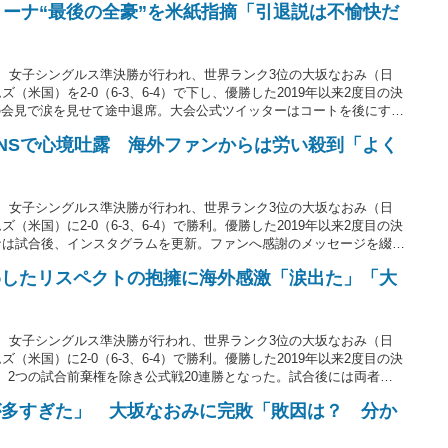
リーナ“最後の全豪”を米紙指摘「引退説は不愉快だ
日、女子シングルス準決勝が行われ、世界ランク3位の大坂なおみ（日
（米国）を2-0（6-3、6-4）で下し、優勝した2019年以来2度目の決
の会見で涙を見せて途中退席。大会公式ツイッターはコートを後にする
「ゆっくり別れを言っているようだった」とつづっている。
NSで心境吐露 海外ファンからは労い殺到「よく
日、女子シングルス準決勝が行われ、世界ランク3位の大坂なおみ（日
（米国）に2-0（6-3、6-4）で勝利。優勝した2019年以来2度目の決
ナは試合後、インスタグラムを更新。ファンへ感謝のメッセージを綴っ
わしたリスペクトの抱擁に海外感激「涙出た」「大
日、女子シングルス準決勝が行われ、世界ランク3位の大坂なおみ（日
（米国）に2-0（6-3、6-4）で勝利。優勝した2019年以来2度目の決
、2つの試合前棄権を除き公式戦20連勝となった。試合後には両者が
式ツイッターが公開。美しい光景に海外ファンからは拍手が送られてい
が多すぎた」 大坂なおみに完敗「敗因は？ 分か