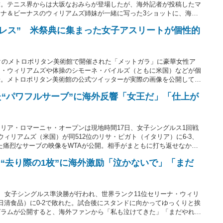
結。テニス界からは大坂なおみらが登場したが、海外記者が投稿したマ
ナ＆ビーナスのウィリアムズ姉妹が一緒に写った3ショットに、海外
寄せられている。
gドレス” 米祭典に集まった女子アスリートが個性的
ークのメトロポリタン美術館で開催された「メットガラ」に豪華女性ア
ナ・ウィリアムズや体操のシモーネ・バイルズ（ともに米国）などが個
場。メトロポリタン美術館の公式ツイッターが実際の画像を公開してい
た“パワフルサーブ”に海外反響「女王だ」「仕上が
リア・ロマーニャ・オープンは現地時間17日、女子シングルス1回戦
ィリアムズ（米国）が同512位のリサ・ピガト（イタリア）に6-3、
った痛烈なサーブの映像をWTAが公開。相手がまともに打ち返せなかっ
仕上がっている」「おかえり！」と反響が集まっている。
“去り際の1枚”に海外激励「泣かないで」「まだ
日、女子シングルス準決勝が行われ、世界ランク11位セリーナ・ウィリ
日清食品）に0-2で敗れた。試合後にスタンドに向かってゆっくりと挨
グラムが公開すると、海外ファンから「私も泣けてきた」「まだやれ