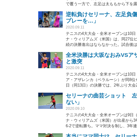
で覆う一方で、左足は太ももから下を
ンスピレーションを得たものだという
逆転負けセリーナ、左足負
プレーを…」
2020.09.11
テニスの4大大会・全米オープンは10日
ナ・ウィリアムズ（米国）は、同27位ビク
続の決勝進出はならなかった。試合後
うになった」と素直に勝者を称えてい
全米決勝は大坂なおみVSア
と激突
2020.09.11
テニスの4大大会・全米オープンは10日
ア・アザレンカ（ベラルーシ）が同8位セリ
日（同13日）の決勝では、2年ぶり大
セリーナの曲芸ショット 左
ない」
2020.09.10
テニスの4大大会・全米オープンは9日
ナ・ウィリアムズ（米国）が出産から3年
6-2で逆転勝ち。ママ対決を制し、3年
ーンするという、ミラクルショットも
本当にママ同士!? セリーナ
係ない」などと驚きを誘っている。