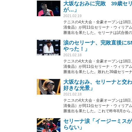
大坂なおみに完敗 39歳セ
が…」
2021.02.19
テニスの4大大会・全豪オープンは18
清食品）が同11位セリーナ・ウィリアムズ
勝進出を果たした。セリーナは試合後
様子の動画を公開していた中、米紙は
涙のセリーナ、完敗直後にS
やった！」
2021.02.18
テニスの4大大会・全豪オープンは18
清食品）が同11位セリーナ・ウィリアムズ
勝進出を果たした。敗れた39歳セリー
ている。
大坂なおみ、セリーナと交
好きな光景」
2021.02.18
テニスの4大大会・全豪オープンは18
清食品）が同11位セリーナ・ウィリアムズ
勝進出を果たした。これで昨年8月から
たたえ合い抱擁するシーンを、大会公
セリーナ涙「イージーミス
る。
らない」