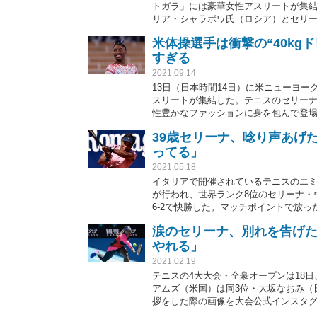
トガラ」には豪華女性アスリートが集
リア・シャラポワ氏（ロシア）とセリー
ファンからは「これ大好き」と注目が
米体操選手は衝撃の“40k
すぎる
2021.09.14
13日（日本時間14日）に米ニューヨ
スリートが集結した。テニスのセリー
性豊かなファッションに身を包んで登
る。
39歳セリーナ、唸り声あげ
ってる」
2021.05.18
イタリアで開催されているテニスのエミ
が行われ、世界ランク8位のセリーナ・ウ
6-2で快勝した。マッチポイントで放
た瞬間に、海外ファンからは「彼女は
涙のセリーナ、別れを告げた
やれる」
2021.02.19
テニスの4大大会・全豪オープンは18
アムズ（米国）は同3位・大坂なおみ（
拶をした際の画像を大会公式インスタ
る！」と反応が集まっている。