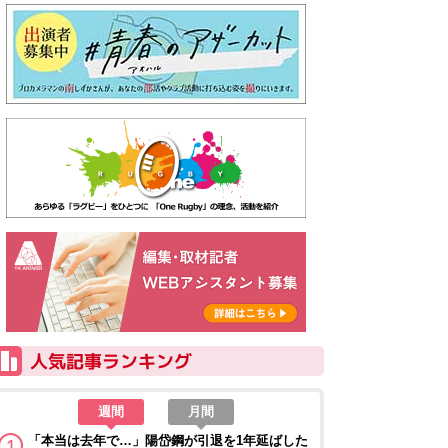
週間
月間
「本当は去年で…」陽岱鋼が引退を1年延ばした