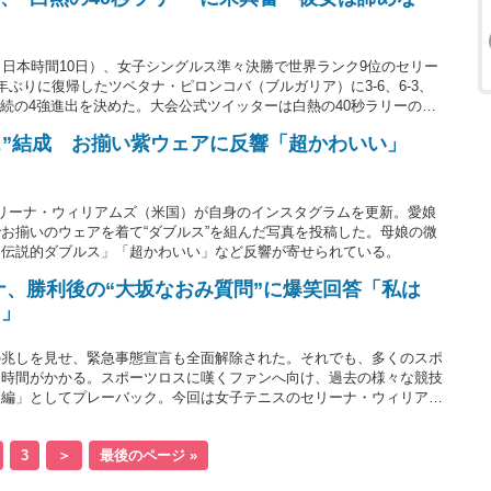
（日本時間10日）、女子シングルス準々決勝で世界ランク9位のセリー
ぶりに復帰したツベタナ・ピロンコバ（ブルガリア）に3-6、6-3、
連続の4強進出を決めた。大会公式ツイッターは白熱の40秒ラリーの
ントを得るシーンを動画付きで公開。米ファンの拍手を浴びている。
ス”結成 お揃い紫ウェアに反響「超かわいい」
リーナ・ウィリアムズ（米国）が自身のインスタグラムを更新。愛娘
お揃いのウェアを着て“ダブルス”を組んだ写真を投稿した。母娘の微
「伝説的ダブルス」「超かわいい」など反響が寄せられている。
ナ、勝利後の“大坂なおみ質問”に爆笑回答「私は
よ」
の兆しを見せ、緊急事態宣言も全面解除された。それでも、多くのスポ
く時間がかかる。スポーツロスに嘆くファンへ向け、過去の様々な競技
別編」としてプレーバック。今回は女子テニスのセリーナ・ウィリアム
カップで大坂なおみ（日清食品）を返り討ちにした直後のインタビュ
よ」と回答し、会場の笑いを誘っていた。
3
＞
最後のページ »