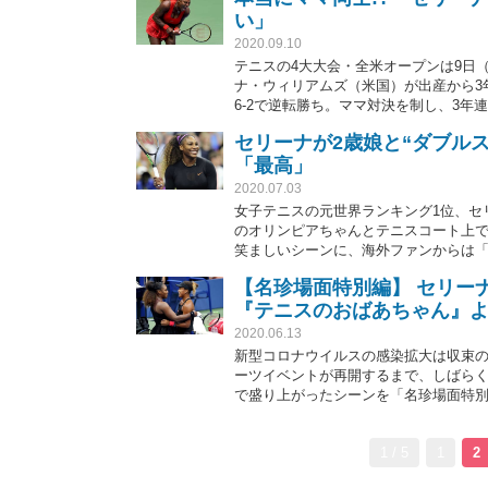
い」
2020.09.10
テニスの4大大会・全米オープンは9日
ナ・ウィリアムズ（米国）が出産から3年
6-2で逆転勝ち。ママ対決を制し、3年
末、強烈な鋭角クロスを打ち込みポイ
セリーナが2歳娘と“ダブル
「最高」
2020.07.03
女子テニスの元世界ランキング1位、セ
のオリンピアちゃんとテニスコート上で
笑ましいシーンに、海外ファンからは
【名珍場面特別編】 セリー
『テニスのおばあちゃん』
2020.06.13
新型コロナウイルスの感染拡大は収束
ーツイベントが再開するまで、しばら
で盛り上がったシーンを「名珍場面特
ズ（米国）だ。昨年8月のロジャーズ・
ーで「私は『テニスのおばあちゃん』
1 / 5
1
2