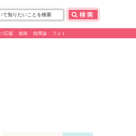
ツ応援
進路
指導論
フォト