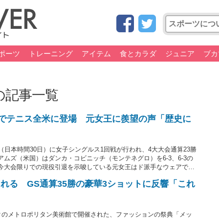
ポーツ
トレーニング
アイテム
食とカラダ
ジュニア
ブカ
の記事一覧
ズでテニス全米に登場 元女王に羨望の声「歴史に
（日本時間30日）に女子シングルス1回戦が行われ、4大大会通算23勝
ムズ（米国）はダンカ・コビニッチ（モンテネグロ）を6-3、6-3の
今大会限りでの現役引退を示唆している元女王はド派手なウェアで躍
米ファンからは「これが女王の衣装」「光り輝いている」といった反響
れる GS通算35勝の豪華3ショットに反響「これ
ークのメトロポリタン美術館で開催された、ファッションの祭典「メッ