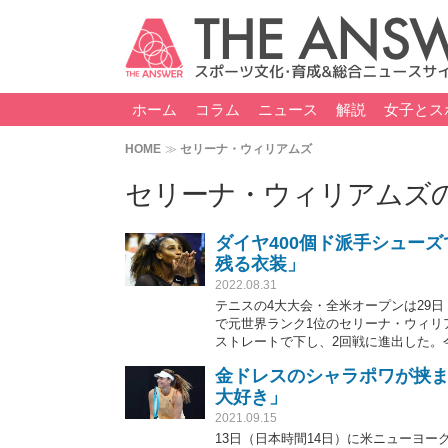
ホーム
コラム
ニュース
解説
女子とス
HOME
セリーナ・ウィリアムズ
セリーナ・ウィリアムズ
ダイヤ400個ド派手シュー
残る衣装」
2022.08.31
テニスの4大大会・全米オープンは29日
で元世界ランク1位のセリーナ・ウィリア
ストレートで下し、2回戦に進出した。
動。米記者がウェアの詳細を公開し、
金ドレスのシャラポワが挟ま
が出ている。
大好き」
2021.09.15
13日（日本時間14日）に米ニューヨ