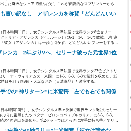
露出した奇抜なウェアで臨んだが、これが伝説的なスプリンターからイ
。海外の記者が実際に両者を比較する画像を投稿している。
傷も言い訳なし アザレンカを称賛「どんどんいい
（日本時間11日）、女子シングルス準決勝で世界ランク8位セリー
トリア・アザレンカ（ベラルーシ）に6-1、3-6、3-6で敗戦。3年連
は「彼女（アザレンカ）は一歩も引かず、どんどんいいプレーをするよ
る。
ザレンカ 2年ぶりVへ、セリーナ破った元世界1位
（日本時間11日）、女子シングルス準決勝で世界ランク27位ビクトリ
ーナ・ウィリアムズ（米国）に1-6、6-3、6-3で勝利を収めた。12
会2勝目を狙う同9位・大坂なおみ（日清食品）と激突する。
手での“神リターン”に米驚愕「左でも右でも関係
（日本時間10日）、女子シングルス準々決勝で世界ランク9位のセリー
ぶりに復帰したツベタナ・ピロンコバ（ブルガリア）に3-6、6-3、
連続の4強進出を決めた。第2セットではとっさに左手に持ち替えてリタ
披露。米メディアが動画付きで公開すると、「天才」「左でも右でも関
、“白熱の40秒ラリー”に米興奮「彼女は諦めな