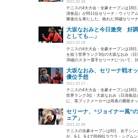
2021.02.18
テニスの4大大会・全豪オープンは18
清食品）が同11位セリーナ・ウィリアムズ
勝進出を果たした。敗れた39歳セリー
を後にしたという。
大坂なおみと今日激突 好調
としても…」
2021.02.18
テニスの4大大会・全豪オープンは18日
を狙う世界ランク3位の大坂なおみ（日
39歳のスター選手セリーナについて、
調の要因を指摘したようだ。AP通信が
大坂なおみ、セリーナ戦オッ
優位予想
2021.02.17
テニスの4大大会・全豪オープンは18日
世界ランク3位・大坂なおみ（日清食品
に、英ブックメーカーは両者の勝敗オ
セリーナ、“ジョイナー風”
ェア」
2021.02.08
テニスの全豪オープンは8日、女子シン
が、6-1、6-1で同49位ラウラ・シグ