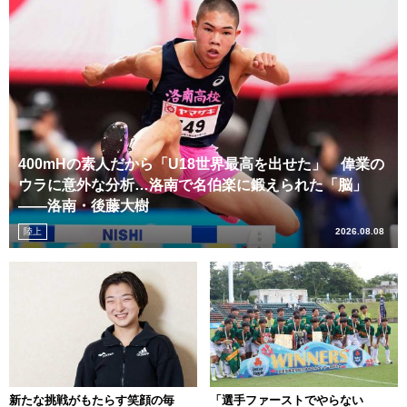
400mHの素人だから「U18世界最高を出せた」 偉業の
ウラに意外な分析…洛南で名伯楽に鍛えられた「脳」
――洛南・後藤大樹
陸上
2026.08.08
新たな挑戦がもたらす笑顔の毎
「選手ファーストでやらない