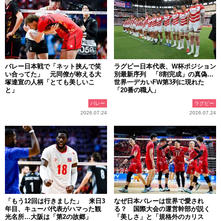
バレー日本戦で「ネット挟んで笑
ラグビー日本代表、W杯ポジション
い合ってた」 元同僚が称える大
別最新序列 「8割完成」の真偽…
塚達宣の人柄「とても美しいこ
世界一デカいFW第3列に現れた
と」
「20番の職人」
バレー
ラグビー
2026.07.24
2026.07.24
「もう12回は行きました」 来日3
なぜ日本バレーは世界で愛され
年目、キューバ代表がハマった観
る？ 国際大会の運営幹部が説く
光名所…大阪は「第2の故郷」
「美しさ」と「規格外のカリス