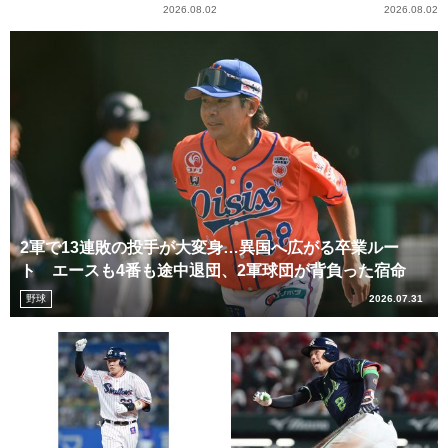
2026.08.02
2026.08.02
2軍で13連敗の投手が大変身…異国へ広がる卒業ルー
ト エースも4番も途中退団、2軍球団が背負った宿命
野球
2026.07.31