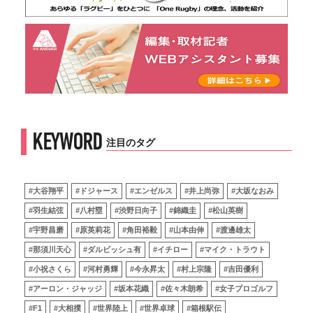
KEYWORD
注目のタグ
#大谷翔平
#ドジャース
#エンゼルス
#井上尚弥
#大坂なおみ
#羽生結弦
#八村塁
#渋野日向子
#錦織圭
#松山英樹
#宇野昌磨
#原英莉花
#角田裕毅
#山本由伸
#渡邊雄太
#那須川天心
#ダルビッシュ有
#イチロー
#マイク・トラウト
#小祝さくら
#河村勇輝
#今永昇太
#村上宗隆
#吉田優利
#アーロン・ジャッジ
#坂本花織
#佐々木朗希
#女子プロゴルフ
#F1
#大相撲
#世界陸上
#世界卓球
#箱根駅伝