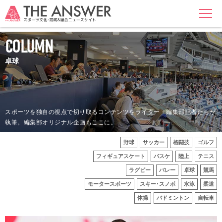
MENU
COLUMN
卓球
スポーツを独自の視点で切り取るコンテンツをライター・編集部記者たちが
執筆。編集部オリジナル企画もここに。
野球
サッカー
格闘技
ゴルフ
フィギュアスケート
バスケ
陸上
テニス
ラグビー
バレー
卓球
競馬
モータースポーツ
スキー･スノボ
水泳
柔道
体操
バドミントン
自転車