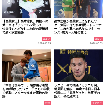
【全英女王】桑木志帆、両親への
桑木志帆が全英女王になれたワ
第一声は「チャーハン取って」
ケ 大雨に打たれ1時間…トレーナ
快挙後もハグなし…独特の距離感
ー「これが桑木志帆なんです」セ
で紡ぐ家族物語
ンス×努力＝大輪の花に
ゴルフ
ゴルフ
2026.08.05
2026.08.03
「本当は去年で…」陽岱鋼が引退
ラグビー界で物議「カテゴリ制」
を1年延ばしたワケ 子どもの学校
新局面を解説 18歳で来日→日本
で感動…スターを支えた家族の物
代表に…「屈辱だった」当事者の
語
訴え、その結末は
野球
ラグビー