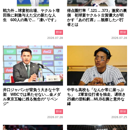
戦力外→球宴初出場、ヤクルト増
得点圏打率「.121→.373」激変の裏
田珠に刺激与えた父の新たな人
側 初球宴ヤクルト古賀優大が明
生 600人の島で…「凄いです」
かす「あの打席」…観察したパ打
者とは
野球
野球
2026.07.28
2026.07.28
井口ジャパンが背負う大きな十字
中学も高校も「なんか常に崖っぷ
架 WBCでは果たせない…金メダ
ち」 2軍首位打者を独走、遅咲き
ル東京五輪に残る無念の“リベン
25歳の逆転劇…MLB右腕と意外な
ジ”
縁
野球
野球
2026.07.26
2026.07.25