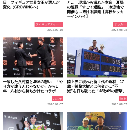
日 フィギュア世界女王が選んだ
と…」現場から漏れた本音 夏場
変化（GROWINGへ）
の連戦「すごく過酷」 冷涼地で
開催も…透ける課題【高校サッカ
ーインハイ】
フィギュアスケート
サッカー
2023.03.15
2026.08.08
一致した八村塁とJBAの想い 「や
陸上界に現れた新世代の逸材 17
り方が違うんじゃないか」から1
歳・後藤大樹とは何者か…“不
年…八村から持ちかけたコラボ
滅”を打ち破った「48秒09の衝撃」
バスケ
陸上
2026.08.07
2026.08.07