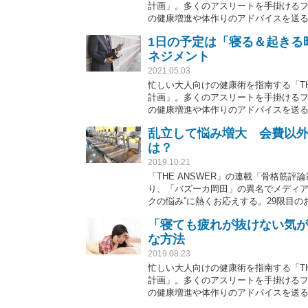
計画」。多くのアスリートを手掛ける
の健康増進や体作りのアドバイスを送る。今
ネルの動画では、中野トレーナーが体
1日の予定は「寝る＆起きる
ネジメント
2021.05.03
忙しい大人向けの健康術を指南する「TH
計画」。多くのアスリートを手掛ける
の健康増進や体作りのアドバイスを送る
て。
乱立して悩み増大 会費以
は？
2019.10.21
「THE ANSWER」の連載「骨格筋
り、「バズーカ岡田」の異名でメディア
クの悩み”に熱くお応えする。29限目
「寝ても疲れが抜けない気が
な方法
2019.08.23
忙しい大人向けの健康術を指南する「TH
計画」。多くのアスリートを手掛ける
の健康増進や体作りのアドバイスを送