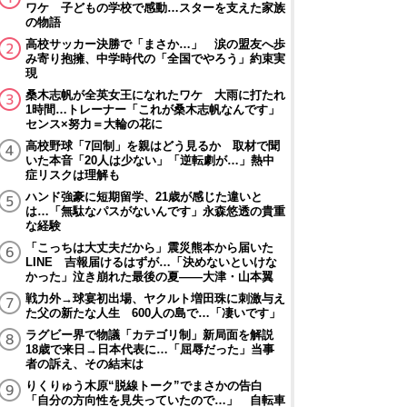
ワケ 子どもの学校で感動…スターを支えた家族
の物語
高校サッカー決勝で「まさか…」 涙の盟友へ歩
み寄り抱擁、中学時代の「全国でやろう」約束実
現
桑木志帆が全英女王になれたワケ 大雨に打たれ
1時間…トレーナー「これが桑木志帆なんです」
センス×努力＝大輪の花に
高校野球「7回制」を親はどう見るか 取材で聞
いた本音「20人は少ない」「逆転劇が…」熱中
症リスクは理解も
ハンド強豪に短期留学、21歳が感じた違いと
は…「無駄なパスがないんです」永森悠透の貴重
な経験
「こっちは大丈夫だから」震災熊本から届いた
LINE 吉報届けるはずが…「決めないといけな
かった」泣き崩れた最後の夏――大津・山本翼
戦力外→球宴初出場、ヤクルト増田珠に刺激与え
た父の新たな人生 600人の島で…「凄いです」
ラグビー界で物議「カテゴリ制」新局面を解説
18歳で来日→日本代表に…「屈辱だった」当事
者の訴え、その結末は
りくりゅう木原“脱線トーク”でまさかの告白
「自分の方向性を見失っていたので…」 自転車