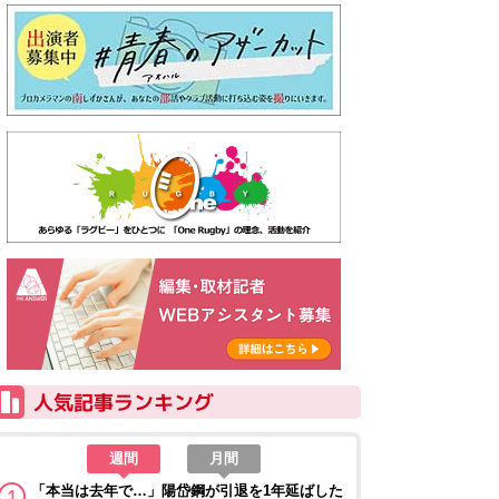
週間
月間
「本当は去年で…」陽岱鋼が引退を1年延ばした