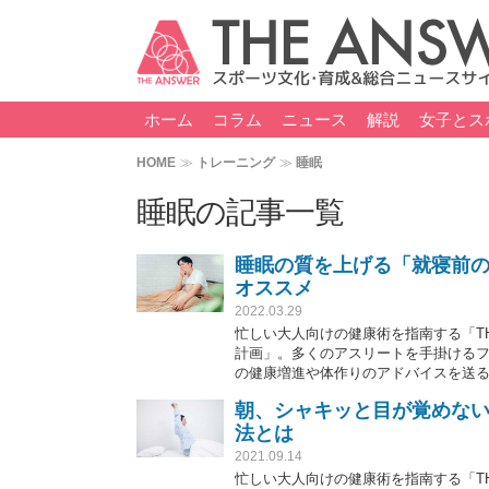
ホーム
コラム
ニュース
解説
女子とス
HOME
トレーニング
睡眠
睡眠の記事一覧
睡眠の質を上げる「就寝前の
オススメ
2022.03.29
忙しい大人向けの健康術を指南する「TH
計画」。多くのアスリートを手掛ける
の健康増進や体作りのアドバイスを送る。今
ャンネルの動画では、中野トレーナーが
朝、シャキッと目が覚めな
法とは
2021.09.14
忙しい大人向けの健康術を指南する「TH