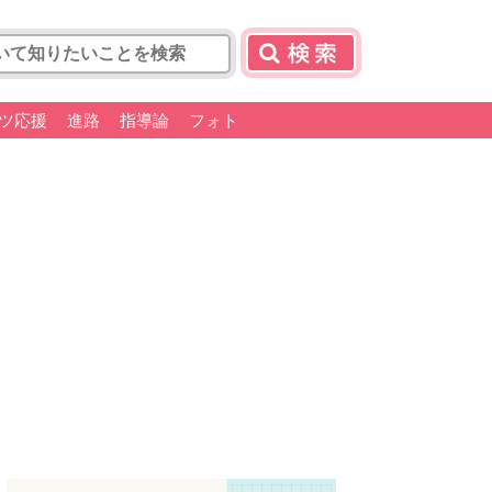
ツ応援
進路
指導論
フォト