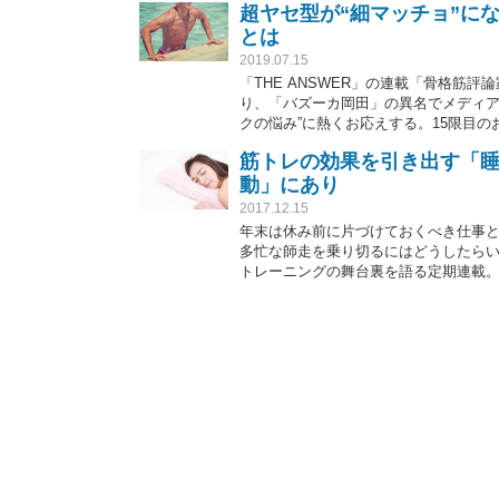
超ヤセ型が“細マッチョ”に
とは
2019.07.15
「THE ANSWER」の連載「骨格筋
り、「バズーカ岡田」の異名でメディア
クの悩み”に熱くお応えする。15限目の
筋トレの効果を引き出す「
動」にあり
2017.12.15
年末は休み前に片づけておくべき仕事
多忙な師走を乗り切るにはどうしたら
トレーニングの舞台裏を語る定期連載
トンの藤井瑞希など日本を代表するア