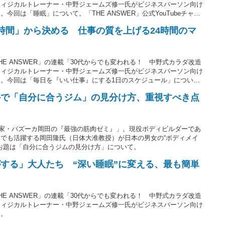
フィジカルトレーナー・中野ジェームズ修一氏がビジネスパーソン向け
回は「睡眠」について。「THE ANSWER」公式YouTubeチャン
をシャキッとさせるストレッチ法を紹介しています。
時間」から決める 仕事の質を上げる24時間のマ
E ANSWER」の連載「30代からでも変われる！ 中野式カラダ改造
フィジカルトレーナー・中野ジェームズ修一氏がビジネスパーソン向け
。今回は「毎日を『いい仕事』にする1日のスケジュール」につい
外で「自分に合うジム」の見分け方、重視すべき点
評論家・バズーカ岡田の『最強の筋肉ゼミ』」。現役ボディビルダーであ
でも活躍する岡田隆氏（日体大准教授）が日本の男女の“ボディメイ
のお題は「自分に合うジムの見分け方」について。
する」大人たち “深い睡眠”に変える、最も簡単
E ANSWER」の連載「30代からでも変われる！ 中野式カラダ改造
フィジカルトレーナー・中野ジェームズ修一氏がビジネスパーソン向け
る。