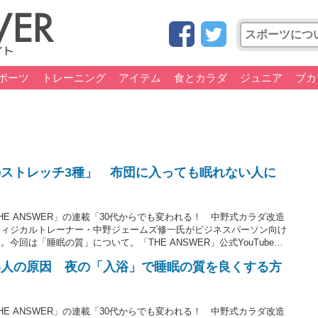
ポーツ
トレーニング
アイテム
食とカラダ
ジュニア
ブカ
ストレッチ3種」 布団に入っても眠れない人に
E ANSWER」の連載「30代からでも変われる！ 中野式カラダ改造
フィジカルトレーナー・中野ジェームズ修一氏がビジネスパーソン向け
回は「睡眠の質」について。「THE ANSWER」公式YouTubeチ
提案する「就寝前のストレッチ3種」を紹介しています。
い人の原因 夜の「入浴」で睡眠の質を良くする方
E ANSWER」の連載「30代からでも変われる！ 中野式カラダ改造