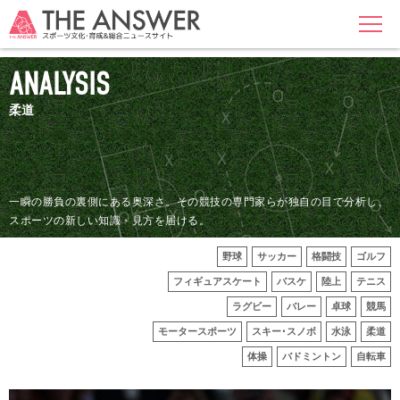
MENU
ANALYSIS
柔道
一瞬の勝負の裏側にある奥深さ。その競技の専門家らが独自の目で分析し、
スポーツの新しい知識・見方を届ける。
野球
サッカー
格闘技
ゴルフ
フィギュアスケート
バスケ
陸上
テニス
ラグビー
バレー
卓球
競馬
モータースポーツ
スキー･スノボ
水泳
柔道
体操
バドミントン
自転車