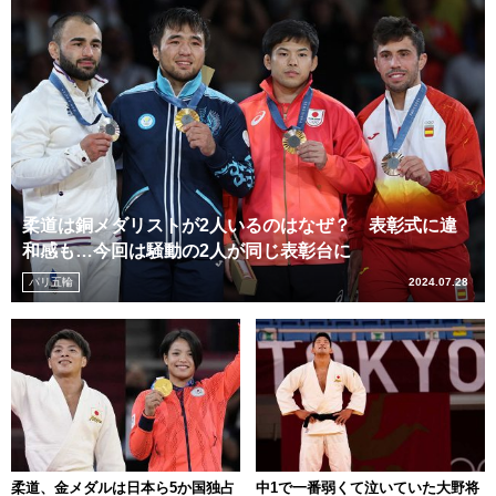
柔道は銅メダリストが2人いるのはなぜ？ 表彰式に違
和感も…今回は騒動の2人が同じ表彰台に
パリ五輪
2024.07.28
柔道、金メダルは日本ら5か国独占
中1で一番弱くて泣いていた大野将