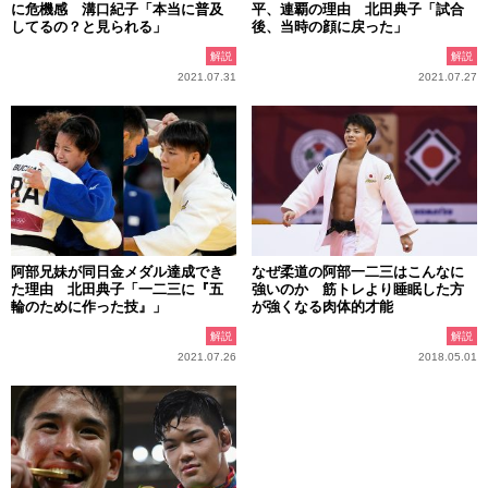
に危機感 溝口紀子「本当に普及
平、連覇の理由 北田典子「試合
してるの？と見られる」
後、当時の顔に戻った」
解説
解説
2021.07.31
2021.07.27
阿部兄妹が同日金メダル達成でき
なぜ柔道の阿部一二三はこんなに
た理由 北田典子「一二三に『五
強いのか 筋トレより睡眠した方
輪のために作った技』」
が強くなる肉体的才能
解説
解説
2021.07.26
2018.05.01