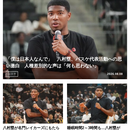
「僕は日本人なんで」 八村塁、バスケ代表活動への思
い激白 人種差別的な声は「何も思わない」
バスケ
2026.08.08
八村塁が名門レイカーズにもたら
睡眠時間2～3時間も…八村塁が