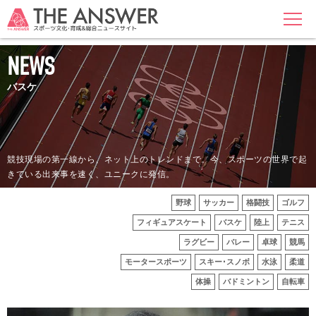
MENU
NEWS
バスケ
競技現場の第一線から、ネット上のトレンドまで。今、スポーツの世界で起
きている出来事を速く、ユニークに発信。
野球
サッカー
格闘技
ゴルフ
フィギュアスケート
バスケ
陸上
テニス
ラグビー
バレー
卓球
競馬
モータースポーツ
スキー･スノボ
水泳
柔道
体操
バドミントン
自転車