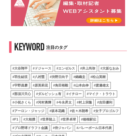
KEYWORD
注目のタグ
#大谷翔平
#ドジャース
#エンゼルス
#井上尚弥
#大坂なおみ
#羽生結弦
#八村塁
#渋野日向子
#錦織圭
#松山英樹
#宇野昌磨
#原英莉花
#角田裕毅
#山本由伸
#渡邊雄太
#那須川天心
#ダルビッシュ有
#イチロー
#マイク・トラウト
#小祝さくら
#河村勇輝
#今永昇太
#村上宗隆
#吉田優利
#アーロン・ジャッジ
#坂本花織
#佐々木朗希
#女子プロゴルフ
#F1
#大相撲
#世界陸上
#世界卓球
#箱根駅伝
#プロ野球ドラフト会議
#侍ジャパン
#バレーボール日本代表