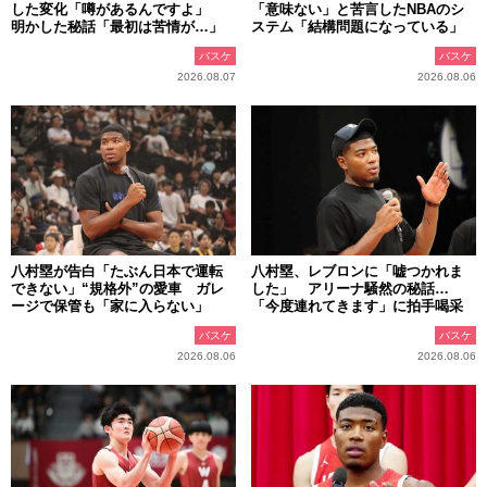
した変化「噂があるんですよ」
「意味ない」と苦言したNBAのシ
明かした秘話「最初は苦情が…」
ステム「結構問題になっている」
バスケ
バスケ
2026.08.07
2026.08.06
八村塁が告白「たぶん日本で運転
八村塁、レブロンに「嘘つかれま
できない」“規格外”の愛車 ガレ
した」 アリーナ騒然の秘話…
ージで保管も「家に入らない」
「今度連れてきます」に拍手喝采
バスケ
バスケ
2026.08.06
2026.08.06