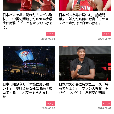
日本バスケ界に現れた「スゴい逸
日本バスケ界に届いた「超絶朗
材」 中国で躍動した169cm大学
報」 並んだ名前に歓喜「このメ
生に衝撃「プロでもやっていけそ
ンバー表だけで白米いける」
う」
バスケ
バスケ
2026.08.06
2026.08.04
日本→NBA入り「本当に凄い凄
日本バスケ界に特大ニュース「待
い！」 夢叶えた女性に喝采「涙
ってたよ！」 ファン大興奮「ヤ
出てくる」「パワーもらえまし
バイ！ヤバイ！」八村塁が明言
た」
バスケ
バスケ
2026.08.02
2026.08.01