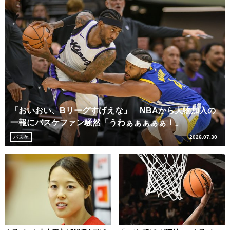
「おいおい、Bリーグすげえな」 NBAから大物加入の
一報にバスケファン騒然「うわぁぁぁぁぁ！」
バスケ
2026.07.30