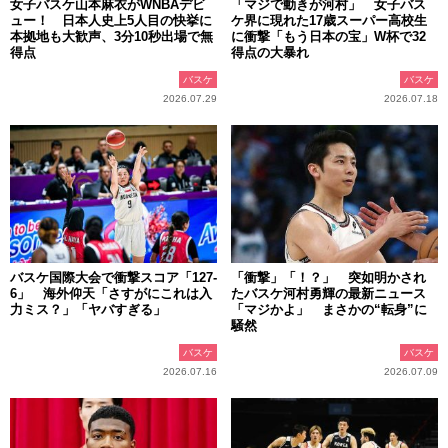
女子バスケ山本麻衣がWNBAデビ
「マジで動きが河村」 女子バス
ュー！ 日本人史上5人目の快挙に
ケ界に現れた17歳スーパー高校生
本拠地も大歓声、3分10秒出場で無
に衝撃「もう日本の宝」W杯で32
得点
得点の大暴れ
バスケ
バスケ
2026.07.29
2026.07.18
バスケ国際大会で衝撃スコア「127-
「衝撃」「！？」 突如明かされ
6」 海外仰天「さすがにこれは入
たバスケ河村勇輝の最新ニュース
力ミス？」「ヤバすぎる」
「マジかよ」 まさかの“転身”に
騒然
バスケ
バスケ
2026.07.16
2026.07.09