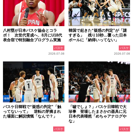
八村塁が日本バスケ協会とコラ
韓国で起きた“疑惑の判定”が「謎
ボ！ 次世代育成へ、8月にU18代
すぎる」 残り10秒…覆った日本
表合宿で特別融合プログラム実施
ボールに「納得いってない」
バスケ
バスケ
2026.07.08
2026.07.08
バスケ日韓戦で“疑惑の判定”「触
「嘘でしょ？」バスケ日韓戦で大
ってないって」 逆転の芽摘まれ
珍事 登場したまさかの器具に元
た場面に解説憤慨「なんで？」
日本代表唖然「めちゃアナログや
な」
バスケ
バスケ