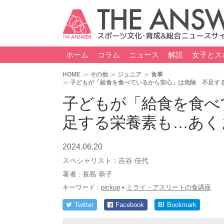
ホーム
コラム
ニュース
解説
女子とス
HOME
その他
ジュニア
食事
子どもが「給食を食べているから安心」は危険 不足する
子どもが「給食を食べ
足する栄養素も…あく
2024.06.20
スペシャリスト：
吉谷 佳代
著者 :
長島 恭子
キーワード :
pickup
•
ミライ・アスリートの食講座
Twitter
Facebook
B!
Bookmark