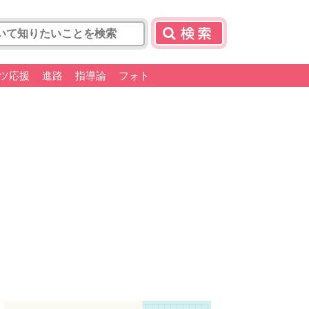
ツ応援
進路
指導論
フォト