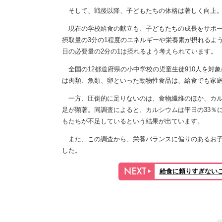
そして、戦後以降、子どもたちの体格は著しく向上。
現在の学校給食の献立も、子どもたちの成長をサポー
摂取量の3分の1程度のエネルギーや栄養素が摂れるよ
日の必要量の2分の1は摂れるよう考えられています。
全国の12都道府県の小中学校の児童生徒910人を対象に
は肉類、魚類、卵といった動物性食品は、給食でも家
一方、圧倒的に足りないのは、食物繊維のほか、カル
足が顕著。同調査によると、カルシウムは平日の33％に
もたちが不足しているという結果が出ています。
また、この調査から、栄養バランスに偏りのあるお子
した。
給食に頼りすぎない