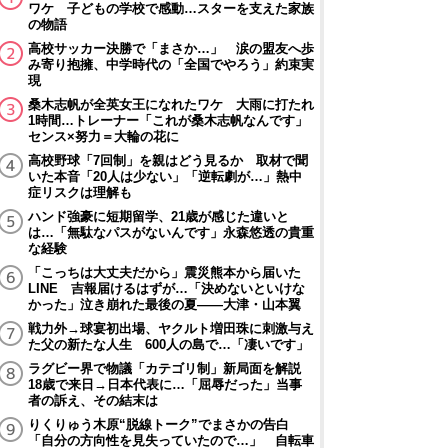
ワケ 子どもの学校で感動…スターを支えた家族
の物語
高校サッカー決勝で「まさか…」 涙の盟友へ歩
み寄り抱擁、中学時代の「全国でやろう」約束実
現
桑木志帆が全英女王になれたワケ 大雨に打たれ
1時間…トレーナー「これが桑木志帆なんです」
センス×努力＝大輪の花に
高校野球「7回制」を親はどう見るか 取材で聞
いた本音「20人は少ない」「逆転劇が…」熱中
症リスクは理解も
ハンド強豪に短期留学、21歳が感じた違いと
は…「無駄なパスがないんです」永森悠透の貴重
な経験
「こっちは大丈夫だから」震災熊本から届いた
LINE 吉報届けるはずが…「決めないといけな
かった」泣き崩れた最後の夏――大津・山本翼
戦力外→球宴初出場、ヤクルト増田珠に刺激与え
た父の新たな人生 600人の島で…「凄いです」
ラグビー界で物議「カテゴリ制」新局面を解説
18歳で来日→日本代表に…「屈辱だった」当事
者の訴え、その結末は
りくりゅう木原“脱線トーク”でまさかの告白
「自分の方向性を見失っていたので…」 自転車