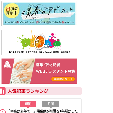
週間
月間
「本当は去年で…」陽岱鋼が引退を1年延ばした