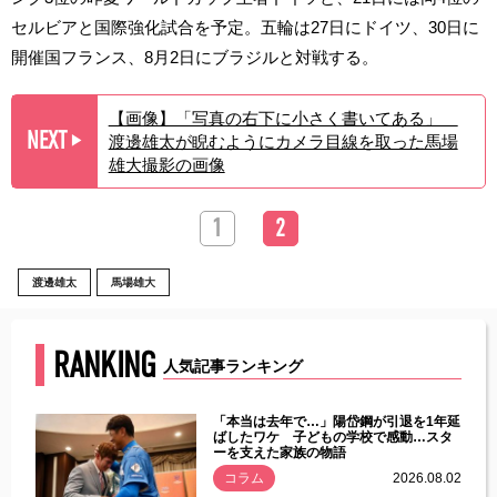
セルビアと国際強化試合を予定。五輪は27日にドイツ、30日に
開催国フランス、8月2日にブラジルと対戦する。
【画像】「写真の右下に小さく書いてある」
NEXT
渡邊雄太が睨むようにカメラ目線を取った馬場
▶︎
雄大撮影の画像
1
2
渡邊雄太
馬場雄大
RANKING
人気記事ランキング
じた違
「本当は去年で…」陽岱鋼が引退を1年延
す」永
ばしたワケ 子どもの学校で感動…スタ
ーを支えた家族の物語
.08.01
コラム
2026.08.02