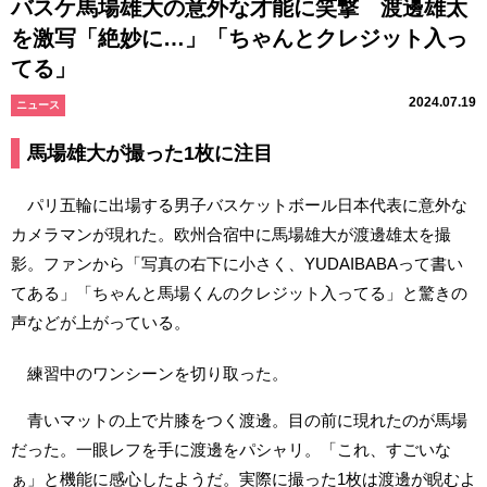
バスケ馬場雄大の意外な才能に笑撃 渡邊雄太
を激写「絶妙に…」「ちゃんとクレジット入っ
てる」
2024.07.19
ニュース
馬場雄大が撮った1枚に注目
パリ五輪に出場する男子バスケットボール日本代表に意外な
カメラマンが現れた。欧州合宿中に馬場雄大が渡邊雄太を撮
影。ファンから「写真の右下に小さく、YUDAIBABAって書い
てある」「ちゃんと馬場くんのクレジット入ってる」と驚きの
声などが上がっている。
練習中のワンシーンを切り取った。
青いマットの上で片膝をつく渡邊。目の前に現れたのが馬場
だった。一眼レフを手に渡邊をパシャリ。「これ、すごいな
ぁ」と機能に感心したようだ。実際に撮った1枚は渡邊が睨むよ