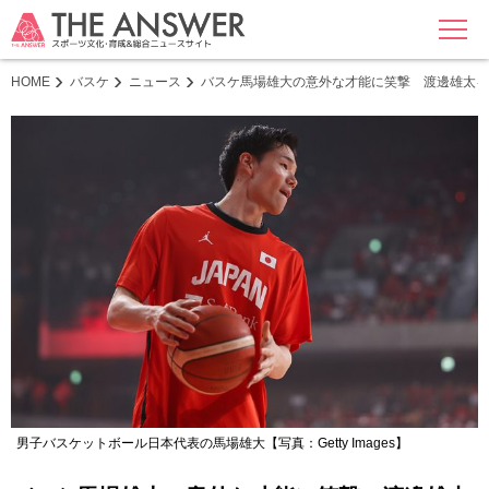
MENU
HOME
バスケ
ニュース
バスケ馬場雄大の意外な才能に笑撃 渡邊雄太を
男子バスケットボール日本代表の馬場雄大【写真：Getty Images】