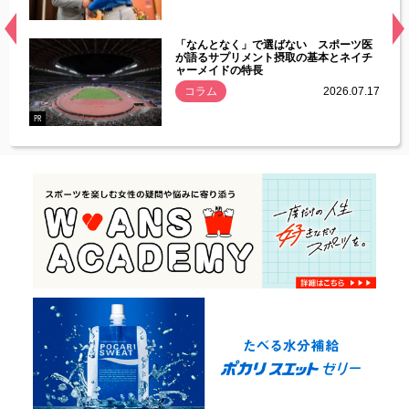
経異常
「なんとなく」で選ばない スポーツ医
づいた
が語るサプリメント摂取の基本とネイチ
ャーメイドの特長
コラム
2026.07.17
.07.21
PR