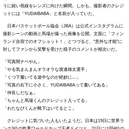
うに鋭い視線をレンズに向けた瞬間。しかも、撮影者のクレジ
ットには「YUDAIBABA」と名前が入っていた。
日本バスケットボール協会（JBA）は公式インスタグラムに
撮影シーンの動画と馬場が撮った画像を公開。文面に「フィン
ランド合宿でのオフショット！」とつづると、“意外な才能”に
対してファンから笑撃を受けた様子のコメントが相次いだ。
「写真闇ナベやん」
「やる気まんまんオラオラな渡邊雄太選手」
「くつ下履いてる途中なのが絶妙に…」
「写真の右下に小さく、YUDAIBABAって書いてある」
「仲良しだなぁ」
「ちゃんと馬場くんのクレジット入ってる」
「わたなびくんが靴下はいてるとこ」
クレジットに気づいた人もいたようだ。日本は19日に世界ラ
ンク3位の昨夏ワールドカップ王者ドイツと、21日には同4位の