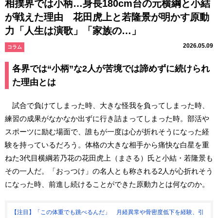
相撲界では小柄…身長180cm台の元横綱と小結
が戦えた理由 花田虎上と若隆景が明かす原動
力「人生は演歌」「家族の…」
2026.05.09
コラム
各界では“小柄”な2人が苦境では諦めずに続けられ
た理由とは
試合で負けてしまった時、大きな怪我を負ってしまった時、
練習の成果がなかなか出ずに行き詰まってしまった時。部活や
スポーツに励む場面で、誰もが一度は心が折れそうになった経
験を持っているだろう。体格の大きな相手から痛快な白星を重
ねた3代目横綱若乃花の花田虎上（まさる）氏と小結・若隆景も
その一人だ。「おっつけ」の名人とも称される2人が心折れそう
になった時、前進し続けることができた原動力とは何なのか。
【注目】「この体重でも跳べるんだ」 月経異常や骨密度低下を経験、引