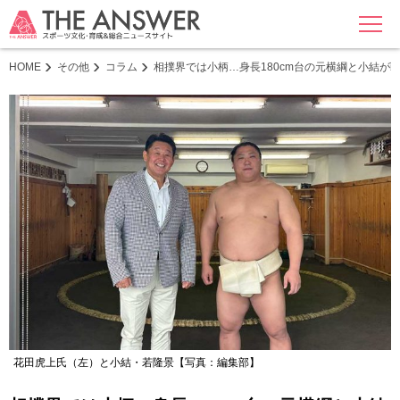
MENU
HOME
その他
コラム
相撲界では小柄…身長180cm台の元横綱と小結
花田虎上氏（左）と小結・若隆景【写真：編集部】