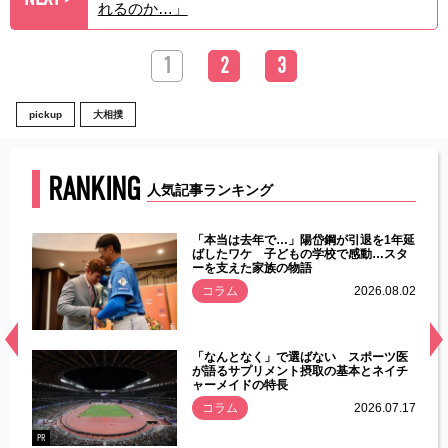
れるのか…」
1
2
3
pickup
大相撲
RANKING
人気記事ランキング
じた違
「本当は去年で…」陽岱鋼が引退を1年延
す」永
ばしたワケ 子どもの学校で感動…スタ
ーを支えた家族の物語
.08.01
コラム
2026.08.02
経異常
「なんとなく」で選ばない スポーツ医
づいた
が語るサプリメント摂取の基本とネイチ
ャーメイドの特長
コラム
2026.07.17
.07.21
PR