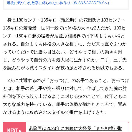
退後に気づいた数字に縛られない体作り（W-ANS ACADEMYへ）
身長180センチ・135キロ（現役時）の花田氏と183センチ・
135キロの若隆景。世間一般では体格の大きな2人だが、190セ
ンチ・150キロ超の猛者が居並ぶ相撲界では平均よりも小柄と
される。自分よりも体格の大きな相手に、ただ真っ直ぐぶつか
っていくだけでは勝ち目はない。どうやって相手の動きを封
じ、どうやって自分の力を最大限に生かすのか。二手、三手先
を読みながら戦うスタイルが技巧派と称される所以でもある。
2人に共通するのが「おっつけ」の名手であること。おっつけ
とは、相手の差し手や突っ張りに対して、伸ばしてきた腕の肘
外側を下から絞り上げるように封じる技のことで、攻守ともに
大きな威力を持っている。相手の体勢が崩れたところで、畳み
かけるように攻め込むスタイルで番付を上げてきた。
若隆景は2023年に右膝に大怪我「また相撲が取
NEXT
▶︎