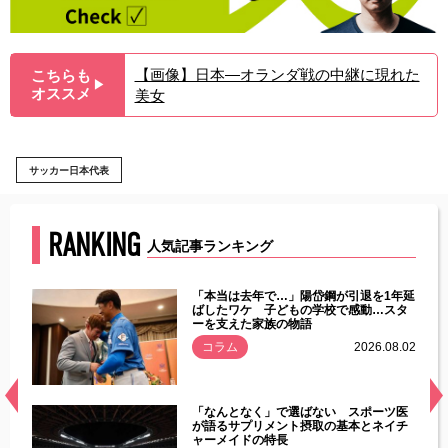
【画像】日本―オランダ戦の中継に現れた
こちらも
▶︎
オススメ
美女
サッカー日本代表
RANKING
人気記事ランキング
じた違
「本当は去年で…」陽岱鋼が引退を1年延
す」永
ばしたワケ 子どもの学校で感動…スタ
ーを支えた家族の物語
.08.01
コラム
2026.08.02
経異常
「なんとなく」で選ばない スポーツ医
づいた
が語るサプリメント摂取の基本とネイチ
ャーメイドの特長