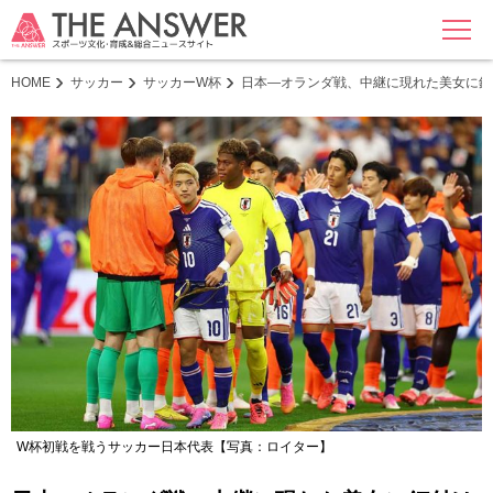
MENU
HOME
サッカー
サッカーW杯
日本―オランダ戦、中継に現れた美女に釘
W杯初戦を戦うサッカー日本代表【写真：ロイター】