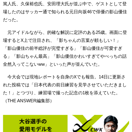
篤人氏、久保裕也氏、安田理大氏が並ぶ中で、ゲストとして登
場したのはサッカー通で知られる元日向坂46で俳優の影山優佳
だった。
元アイドルながら、的確な解説に定評のある25歳。画面に登
場するとX上で注目され、「影ちゃんの言葉が頼もしい！」
「影山優佳の前半総評が完璧すぎる」「影山優佳が可愛すぎ
る」「影山ちゃん最高」「影山優佳かわいすぎてやべっちの話
全然入ってこないww」といった声が並んでいた。
今大会では現地レポートを自身のXでも報告。14日に更新さ
れた投稿では「日本代表の前日練習を見学させていただきまし
た！」とつづり、練習場で撮った記念の1枚を添えていた。
（THE ANSWER編集部）