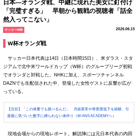
日本―オランダ戦、中継に現れた美女に釘付け
「完璧すぎる」 早朝から観戦の視聴者「話全
然入ってこない」
2026.06.15
サッカーW杯
W杯オランダ戦
サッカー日本代表は14日（日本時間15日）、米ダラス・スタ
ジアムで北中米ワールドカップ（W杯）のグループリーグ初戦
でオランダと対戦した。NHKに加え、スポーツチャンネル
DAZNでも生配信された中、登場した女性ゲストに反響が広が
っている。
【注目】「この体重でも跳べるんだ」 月経異常や骨密度低下を経験、引
退後に気づいた数字に縛られない体作り（W-ANS ACADEMYへ）
現地会場からの現地レポート。解説陣には元日本代表の内田