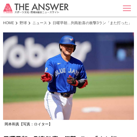
MENU
HOME
野球
ニュース
日曜早朝…列島歓喜の衝撃3ラン「また打った」「
岡本和真【写真：ロイター】