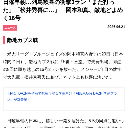
日曜早朝…列島歓喜の衝撃3ラン「また打っ
た」「松井秀喜に…」 岡本和真、敵地どよめ
く16号
2026.06.21
ニュース
敵地カブス戦
米大リーグ・ブルージェイズの岡本和真内野手は20日（日本
時間21日）、敵地カブス戦に「5番・三塁」で先発出場。同点
の8回に勝ち越しの16号3ランを放った。メジャー1年目の数字
で大先輩・松井秀喜氏に並び、ネット上も歓喜に沸いた。
【PR】DAZNを半額で視聴可能な学生向け「ABEMA de DAZN 学割プラ
ン」が新登場！
日曜早朝の日本に、嬉しい一発を届けた。5-5の同点に追いつ