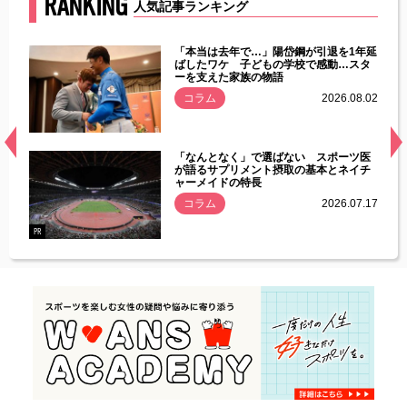
RANKING
人気記事ランキング
じた違
「本当は去年で…」陽岱鋼が引退を1年延
す」永
ばしたワケ 子どもの学校で感動…スタ
ーを支えた家族の物語
.08.01
コラム
2026.08.02
経異常
「なんとなく」で選ばない スポーツ医
づいた
が語るサプリメント摂取の基本とネイチ
ャーメイドの特長
コラム
2026.07.17
.07.21
PR