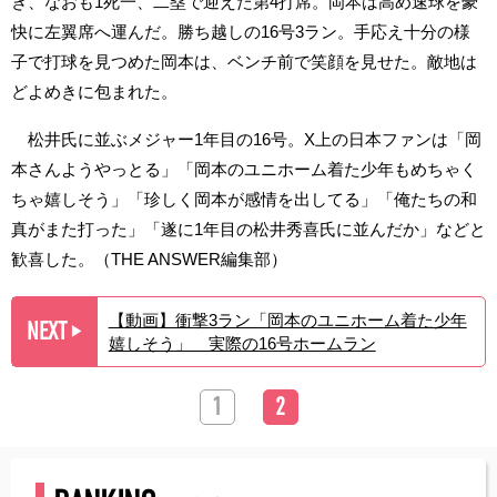
き、なおも1死一、二塁で迎えた第4打席。岡本は高め速球を豪
快に左翼席へ運んだ。勝ち越しの16号3ラン。手応え十分の様
子で打球を見つめた岡本は、ベンチ前で笑顔を見せた。敵地は
どよめきに包まれた。
松井氏に並ぶメジャー1年目の16号。X上の日本ファンは「岡
本さんようやっとる」「岡本のユニホーム着た少年もめちゃく
ちゃ嬉しそう」「珍しく岡本が感情を出してる」「俺たちの和
真がまた打った」「遂に1年目の松井秀喜氏に並んだか」などと
歓喜した。（THE ANSWER編集部）
【動画】衝撃3ラン「岡本のユニホーム着た少年
NEXT
▶︎
嬉しそう」 実際の16号ホームラン
1
2