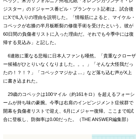
ペック。米カリフォルニア州地元紙「オレンジカウンティ・レ
ジスター」のドジャース番ビル・プランケット記者は、試合後
にXでIL入りの理由を説明した。「情報筋によると、マイケル・
コペックが右膝の半月板断裂の修復手術を受けたという。彼が
60日間の負傷者リストに入った理由だ。それでも今季中には復
帰する見込み」と記した。
6連敗に重なる悲報に日本人ファンも唖然。「貴重なクローザ
ー候補がひとりいなくなりました。。。」「そんな大怪我だっ
たの！？！？」「コペックマジかよ…」など落ち込む声がX上
に書き込まれた。
29歳のコペックは100マイル（約161キロ）を超えるフォーシ
ームが持ち味の豪腕。今季は右肩のインピンジメント症候群で
開幕を負傷者リストで迎え、6月にメジャー復帰。ここまで8試
合に登板し、防御率は0.00だった。（THE ANSWER編集部）