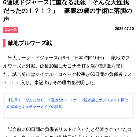
6連敗ドジャースに重なる悲報「そんな大怪我
だったの！？！？」 豪腕29歳の手術に落胆の
声
2025.07.10
ニュース
敵地ブルワーズ戦
米大リーグ・ドジャースは9日（日本時間10日）、敵地でブ
ルワーズと対戦。延長10回にサヨナラ打を浴び6連敗を喫し
た。試合前にはマイケル・コペック投手が60日間の負傷者リス
ト（IL）入り。米記者はその理由を説明した。
【注目】「なんとなく」で選ばない スポーツ医が語るサプリメント摂取
の基本とネイチャーメイドの特長
試合前に60日間の負傷者リストに入ったと発表されていたコ