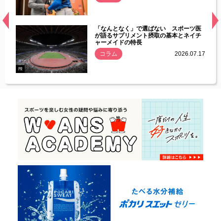
経異常
「なんとなく」で選ばない スポーツ医
づいた
が語るサプリメント摂取の基本とネイチ
ャーメイドの特長
コラム
2026.07.17
.07.21
PR