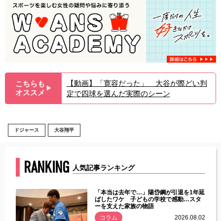
【動画】「寛容だった」 大谷が際どい判
こちらも
▶︎
オススメ
定で四球を選んだ実際のシーン
ドジャース
大谷翔平
RANKING
人気記事ランキング
じた違
「本当は去年で…」陽岱鋼が引退を1年延
す」永
ばしたワケ 子どもの学校で感動…スタ
ーを支えた家族の物語
.08.01
コラム
2026.08.02