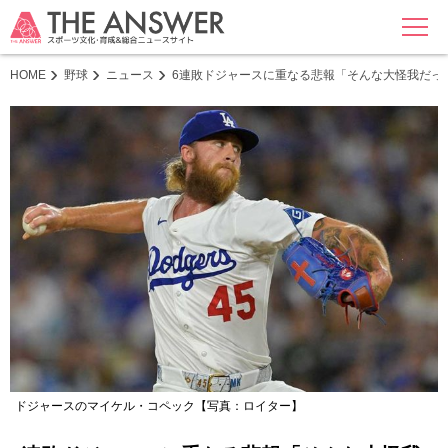
MENU
HOME
野球
ニュース
6連敗ドジャースに重なる悲報「そんな大怪我だっ
ドジャースのマイケル・コペック【写真：ロイター】