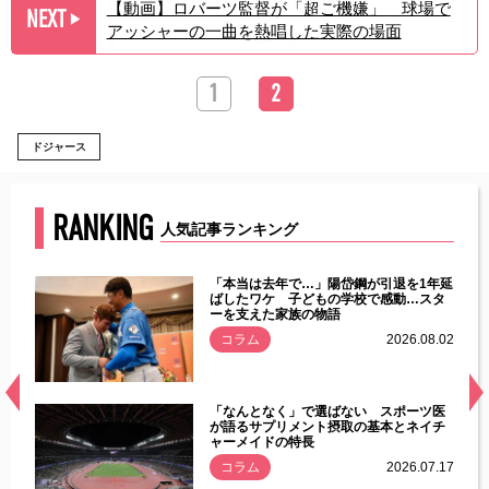
【動画】ロバーツ監督が「超ご機嫌」 球場で
NEXT
▶︎
アッシャーの一曲を熱唱した実際の場面
1
2
ドジャース
RANKING
人気記事ランキング
じた違
「本当は去年で…」陽岱鋼が引退を1年延
す」永
ばしたワケ 子どもの学校で感動…スタ
ーを支えた家族の物語
.08.01
コラム
2026.08.02
経異常
「なんとなく」で選ばない スポーツ医
づいた
が語るサプリメント摂取の基本とネイチ
ャーメイドの特長
コラム
2026.07.17
.07.21