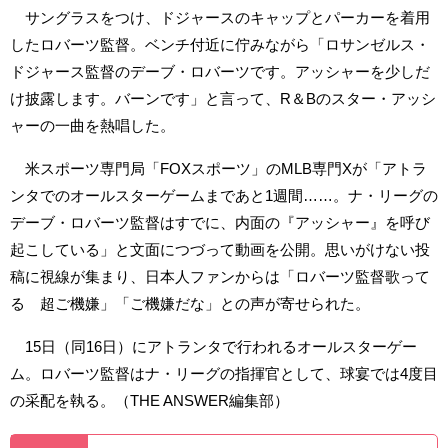
サングラスをつけ、ドジャースのキャップとパーカーを着用
したロバーツ監督。ベンチ付近に佇みながら「ロサンゼルス・
ドジャース監督のデーブ・ロバーツです。アッシャーを少しだ
け披露します。バーンです」と言って、R＆Bのスター・アッシ
ャーの一曲を熱唱した。
米スポーツ専門局「FOXスポーツ」のMLB専門Xが「アトラ
ンタでのオールスターゲームまであと1週間……。ナ・リーグの
デーブ・ロバーツ監督はすでに、内面の『アッシャー』を呼び
起こしている」と文面につづって動画を公開。思いがけない投
稿に視線が集まり、日本人ファンからは「ロバーツ監督歌って
る 超ご機嫌」「ご機嫌だな」との声が寄せられた。
15日（同16日）にアトランタで行われるオールスターゲー
ム。ロバーツ監督はナ・リーグの指揮官として、球宴では4度目
の采配を執る。（THE ANSWER編集部）