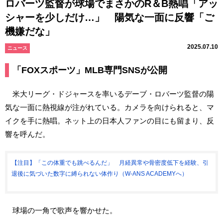
ロバーツ監督が球場でまさかのR＆B熱唱「アッ
シャーを少しだけ…」 陽気な一面に反響「ご
機嫌だな」
2025.07.10
ニュース
「FOXスポーツ」MLB専門SNSが公開
米大リーグ・ドジャースを率いるデーブ・ロバーツ監督の陽
気な一面に熱視線が注がれている。カメラを向けられると、マ
イクを手に熱唱。ネット上の日本人ファンの目にも留まり、反
響を呼んだ。
【注目】「この体重でも跳べるんだ」 月経異常や骨密度低下を経験、引
退後に気づいた数字に縛られない体作り（W-ANS ACADEMYへ）
球場の一角で歌声を響かせた。