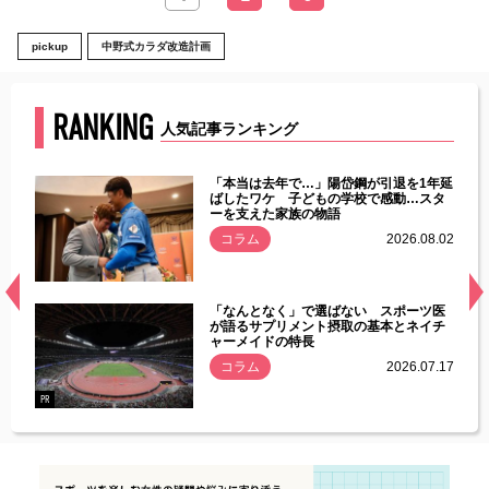
pickup
中野式カラダ改造計画
RANKING
人気記事ランキング
じた違
「本当は去年で…」陽岱鋼が引退を1年延
す」永
ばしたワケ 子どもの学校で感動…スタ
ーを支えた家族の物語
.08.01
コラム
2026.08.02
経異常
「なんとなく」で選ばない スポーツ医
づいた
が語るサプリメント摂取の基本とネイチ
ャーメイドの特長
コラム
2026.07.17
.07.21
PR