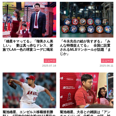
「雄星キマってる」「瑠美さん美
「今永先生の絵が良すぎる」「み
しい」 妻は真っ赤なドレス、家
んな特徴捉えてる」 全国に設置
族でLAA一色の球宴コーデに喝采
されるMLBマンホールが話題「ま
じか」
ニュース
ニュース
2025.07.16
2025.06.11
菊池雄星、エンゼルス移籍後初勝
菊池雄星、大谷との雑談は「アン