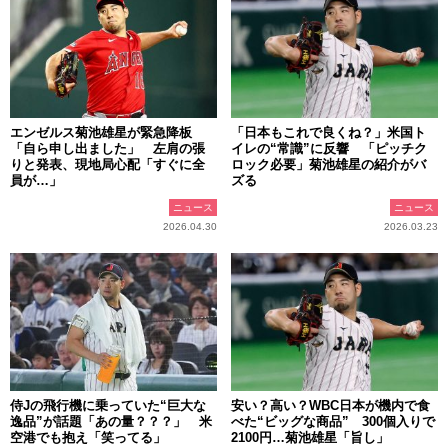
エンゼルス菊池雄星が緊急降板
「日本もこれで良くね？」米国ト
「自ら申し出ました」 左肩の張
イレの“常識”に反響 「ピッチク
りと発表、現地局心配「すぐに全
ロック必要」菊池雄星の紹介がバ
員が…」
ズる
ニュース
ニュース
2026.04.30
2026.03.23
侍Jの飛行機に乗っていた“巨大な
安い？高い？WBC日本が機内で食
逸品”が話題「あの量？？？」 米
べた“ビッグな商品” 300個入りで
空港でも抱え「笑ってる」
2100円…菊池雄星「旨し」