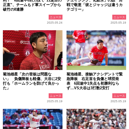
利！ 6回途中0封力投で“11度目の
チエイジング、化粧水」の話 対
正直”、チームもド軍スイープから
戦で敬意「彼とジャッジは違うカ
破竹の8連勝
テゴリー」
ニュース
ニュース
2025.05.24
2025.05.19
菊池雄星「次の登板は問題な
菊池雄星、接触アクシデントで緊
い」 負傷降板も軽傷、大谷に2安
急降板 右足首を負傷と球団発
打も「ホームランを防げて良かっ
表 6回途中1失点も初勝利なら
た」
ず…VS大谷は3打数2安打
ニュース
ニュース
2025.05.19
2025.05.19