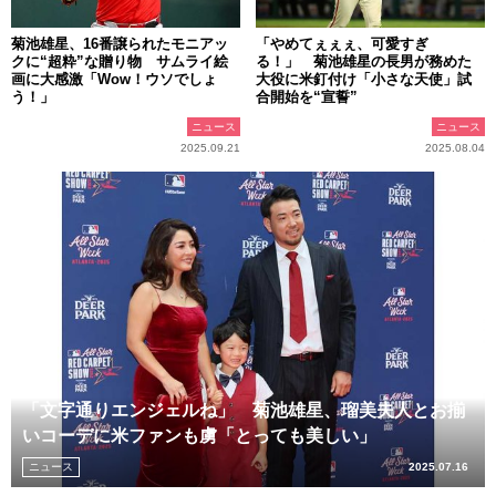
菊池雄星、16番譲られたモニアッ
「やめてぇぇぇ、可愛すぎ
クに“超粋”な贈り物 サムライ絵
る！」 菊池雄星の長男が務めた
画に大感激「Wow！ウソでしょ
大役に米釘付け「小さな天使」試
う！」
合開始を“宣誓”
ニュース
ニュース
2025.09.21
2025.08.04
「文字通りエンジェルね」 菊池雄星、瑠美夫人とお揃
いコーデに米ファンも虜「とっても美しい」
ニュース
2025.07.16