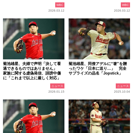
WBC
WBC
2026.03.12
2026.03.12
菊池雄星、夫婦で声明「決して看
菊池雄星、同僚アデルに“箸”を贈
過できるものではありません」
ったワケ「日本に送り…」 完全
家族に関する虚偽発信、誹謗中傷
サプライズの品名「Jopstick」
に「これまで以上に厳しく対応」
ニュース
ニュース
2026.01.15
2025.10.04