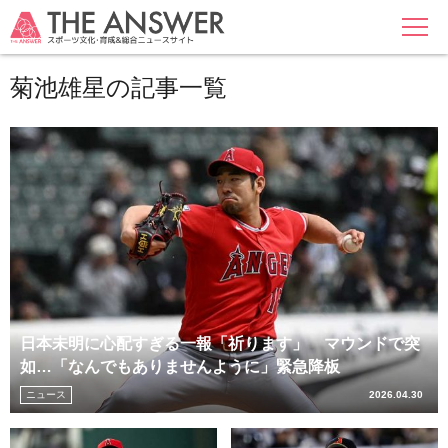
MENU
菊池雄星の記事一覧
日本未明に心配すぎる一報「祈ります」 マウンドで突
如…「なんでもありませんように」緊急降板
ニュース
2026.04.30