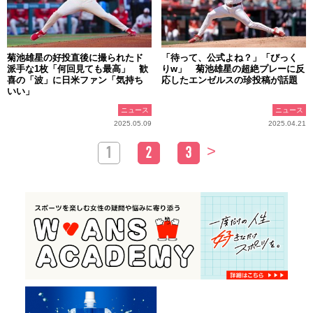
菊池雄星の好投直後に撮られたド
「待って、公式よね？」「びっく
派手な1枚「何回見ても最高」 歓
りw」 菊池雄星の超絶プレーに反
喜の「波」に日米ファン「気持ち
応したエンゼルスの珍投稿が話題
いい」
ニュース
ニュース
2025.05.09
2025.04.21
>
1
2
3