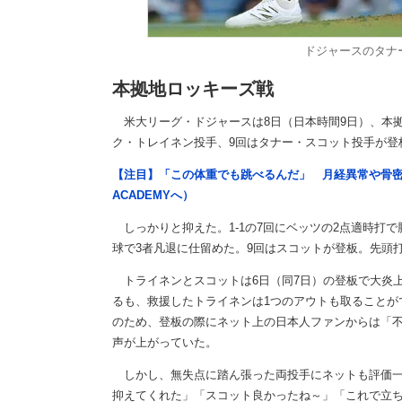
ドジャースのタナ
本拠地ロッキーズ戦
米大リーグ・ドジャースは8日（日本時間9日）、本拠地
ク・トレイネン投手、9回はタナー・スコット投手が登
【注目】「この体重でも跳べるんだ」 月経異常や骨密
ACADEMYへ）
しっかりと抑えた。1-1の7回にベッツの2点適時打で
球で3者凡退に仕留めた。9回はスコットが登板。先頭
トライネンとスコットは6日（同7日）の登板で大炎上
るも、救援したトライネンは1つのアウトも取ることが
のため、登板の際にネット上の日本人ファンからは「
声が上がっていた。
しかし、無失点に踏ん張った両投手にネットも評価一
抑えてくれた」「スコット良かったね～」「これで立