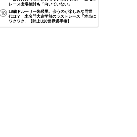
レース出場検討も「向いていない」
18歳ドルーリー朱瑛里、会うのが楽しみな同世
代は？ 米名門大進学前のラストレース「本当に
ワクワク」【陸上U20世界選手権】