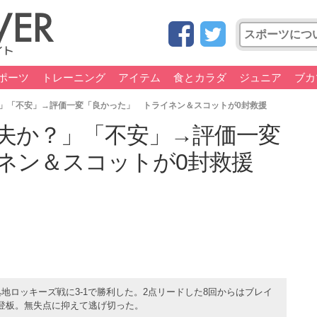
ポーツ
トレーニング
アイテム
食とカラダ
ジュニア
ブカ
」「不安」→評価一変「良かった」 トライネン＆スコットが0封救援
夫か？」「不安」→評価一変
ネン＆スコットが0封救援
地ロッキーズ戦に3-1で勝利した。2点リードした8回からはブレイ
登板。無失点に抑えて逃げ切った。