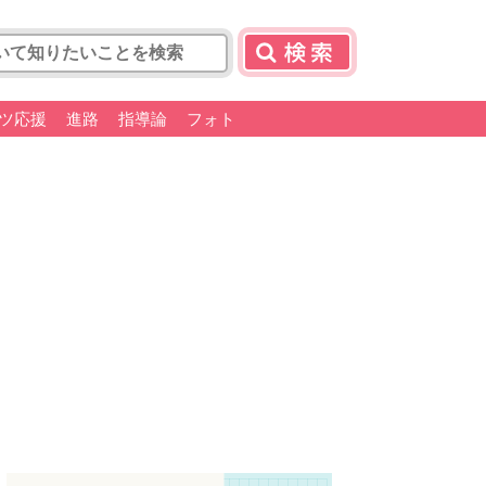
ツ応援
進路
指導論
フォト