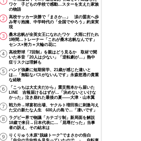
ワケ 子どもの学校で感動…スターを支えた家族
の物語
高校サッカー決勝で「まさか…」 涙の盟友へ歩
み寄り抱擁、中学時代の「全国でやろう」約束実
現
桑木志帆が全英女王になれたワケ 大雨に打たれ
1時間…トレーナー「これが桑木志帆なんです」
センス×努力＝大輪の花に
高校野球「7回制」を親はどう見るか 取材で聞
いた本音「20人は少ない」「逆転劇が…」熱中
症リスクは理解も
ハンド強豪に短期留学、21歳が感じた違いと
は…「無駄なパスがないんです」永森悠透の貴重
な経験
「こっちは大丈夫だから」震災熊本から届いた
LINE 吉報届けるはずが…「決めないといけな
かった」泣き崩れた最後の夏――大津・山本翼
戦力外→球宴初出場、ヤクルト増田珠に刺激与え
た父の新たな人生 600人の島で…「凄いです」
ラグビー界で物議「カテゴリ制」新局面を解説
18歳で来日→日本代表に…「屈辱だった」当事
者の訴え、その結末は
りくりゅう木原“脱線トーク”でまさかの告白
「自分の方向性を見失っていたので…」 自転車