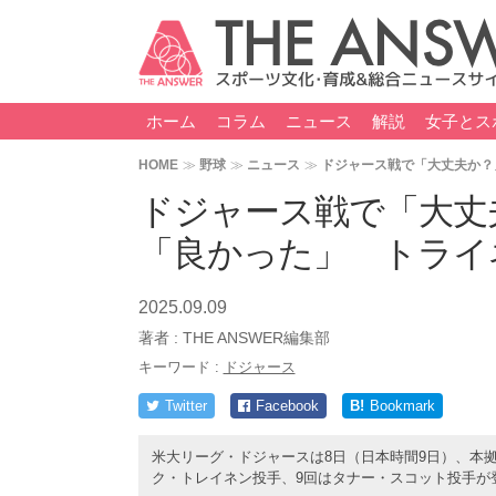
ホーム
コラム
ニュース
解説
女子とス
HOME
野球
ニュース
ドジャース戦で「大丈夫か？
ドジャース戦で「大丈
「良かった」 トライ
2025.09.09
著者 :
THE ANSWER編集部
キーワード :
ドジャース
Twitter
Facebook
B!
Bookmark
米大リーグ・ドジャースは8日（日本時間9日）、本拠
ク・トレイネン投手、9回はタナー・スコット投手が