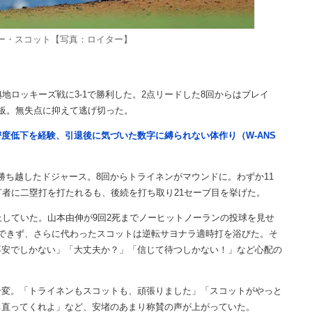
ー・スコット【写真：ロイター】
ロッキーズ戦に3-1で勝利した。2点リードした8回からはブレイ
板。無失点に抑えて逃げ切った。
度低下を経験、引退後に気づいた数字に縛られない体作り（W-ANS
勝ち越したドジャース。8回からトライネンがマウンドに。わずか11
打者に二塁打を打たれるも、後続を打ち取り21セーブ目を挙げた。
していた。山本由伸が9回2死までノーヒットノーランの投球を見せ
できず、さらに代わったスコットは逆転サヨナラ適時打を浴びた。そ
不安でしかない」「大丈夫か？」「信じて待つしかない！」など心配の
変。「トライネンもスコットも、頑張りました」「スコットがやっと
ち直ってくれよ」など、安堵のあまり称賛の声が上がっていた。