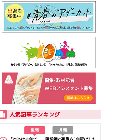
週間
月間
「本当は去年で…」陽岱鋼が引退を1年延ばした