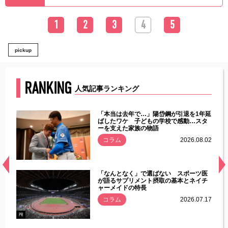
1
2
3
4
5
pickup
RANKING
人気記事ランキング
じた違
「本当は去年で…」陽岱鋼が引退を1年延
す」永
ばしたワケ 子どもの学校で感動…スタ
ーを支えた家族の物語
.08.01
コラム
2026.08.02
経異常
「なんとなく」で選ばない スポーツ医
づいた
が語るサプリメント摂取の基本とネイチ
ャーメイドの特長
コラム
2026.07.17
.07.21
PR