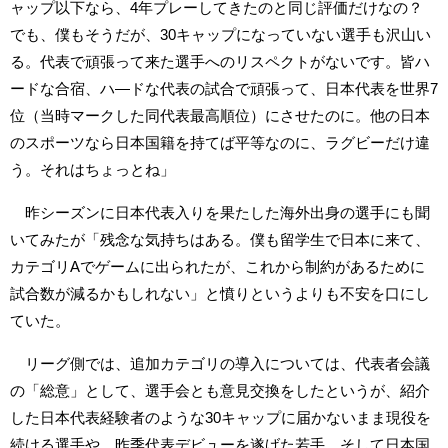
ャップ以下なら、4年プレーしてきたのと同じ評価だけなの？
でも、僕もそうだが、30キャップになっていない選手も沢山い
る。代表で頑張って来た選手へのリスペクトがないです。皆ハ
ードな合宿、ハ―ドな代表の試合で頑張って、日本代表を世界7
位（当時マークした同代表最高順位）にさせたのに。他の日本
のスポーツなら日本国籍を持てば平等なのに、ラグビーだけ違
う。それはちょっとね」
昨シーズンに日本代表入りを果たした海外出身の選手にも聞
いてみたが「残念な気持ちはある。僕も留学生で日本に来て、
カテゴリAでゲームに出られたが、これから制約があるために
試合数が減るかもしれない」と憤りというよりも不安を口にし
ていた。
リーグ側では、追加カテゴリの導入については、代表者会議
の「総意」として、選手会とも意見交換をしたというが、紹介
した日本代表経験者のような30キャップに届かないまま現役を
続ける選手や、昨季代表デビューを遂げた若手、そして日本国