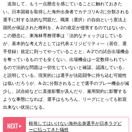
追加して、もう一点懸念を感じていることに触れておきた
い。日本国籍を取得した海外出身者でカテゴリA-2に分類される
選手に対する法的な問題だ。職業（選択）の自由という憲法上
国民が保証された権利を、A-2の規定が侵害するのではないか。
この懸念に、東海林専務理事は「法的なチェックはしている
が、基本的な考え方としては代表エリジビリティ―（居住、選
手登録）規定に則ってやっていることと、A-2での試合出場機会
を奪っているものでも全くない。出場機会は一定数得られてい
るので法的な問題は一切生じていないと確認、認識している」
と説明している。現実的には選手が法廷闘争に持ち込む可能性
は低いだろうが、A-2に分類されることで選手のプレー機会が減
少し、試合給などに直接影響が及んだり、雇用契約に影響する
ような事態になれば、選手はもちろん、リーグにとっても歓迎
出来ない状況になる。
軽視してはいけない海外出身選手が日本ラグビ
NEXT
▶︎
ーに払ってきた犠牲