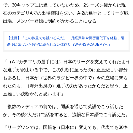
で、30キャップには達していないため、2シーズン後からは現
在のカテゴリAでの出場権限を失い、A-2の選手としてリーグ戦
出場、メンバー登録に制約がかかることになる。
【注目】「この体重でも跳べるんだ」 月経異常や骨密度低下を経験、引
退後に気づいた数字に縛られない体作り（W-ANS ACADEMYへ）
「（A-2カテゴリの選手には）日本のリーグを支えてくれたよう
な選手が沢山いる中で、この判断に至ったのは正直悲しい部分
もあるし、日本が（世界のラグビー界の中で）今の立場に来ら
れたのも、（海外出身の）選手の力があったからだと思う。正
直難しい決断かなと思います」
複数のメディアの前では、通訳を通じて英語でこう話した
が、その後2人だけで話をすると、流暢な日本語でこう訴えた。
「リーグワンでは、国籍を（日本に）変えても、代表でも30キ