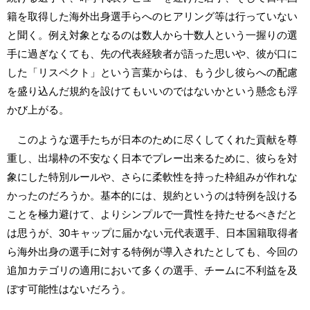
籍を取得した海外出身選手らへのヒアリング等は行っていない
と聞く。例え対象となるのは数人から十数人という一握りの選
手に過ぎなくても、先の代表経験者が語った思いや、彼が口に
した「リスペクト」という言葉からは、もう少し彼らへの配慮
を盛り込んだ規約を設けてもいいのではないかという懸念も浮
かび上がる。
このような選手たちが日本のために尽くしてくれた貢献を尊
重し、出場枠の不安なく日本でプレー出来るために、彼らを対
象にした特別ルールや、さらに柔軟性を持った枠組みが作れな
かったのだろうか。基本的には、規約というのは特例を設ける
ことを極力避けて、よりシンプルで一貫性を持たせるべきだと
は思うが、30キャップに届かない元代表選手、日本国籍取得者
ら海外出身の選手に対する特例が導入されたとしても、今回の
追加カテゴリの適用において多くの選手、チームに不利益を及
ぼす可能性はないだろう。