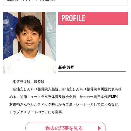
PROFILE
新盛 淳司
柔道整復師、鍼灸師
新浦安しんもり整骨院入船院、新浦安しんもり整骨院今川院代表も務
める。関節ニュートラル整体普及協会会員。サッカー元日本代表MF中
村俊輔さんをセルティック時代から専属トレーナーとして支えるなど、
トップアスリートのケアにも従事。
過去の記事を見る