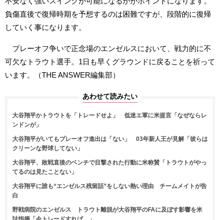
不安なく強いスイングが可能になるかがポイントになります。
負傷直後で復帰時期を予想するのは困難ですが、段階的に復帰
していく事になります。
プレーオフ争いで正念場のエンゼルスにおいて、戦力的に不
可欠なトラウト選手。1日も早くグラウンドに戻ることを祈って
います。（THE ANSWER編集部）
あわせて読みたい
大谷翔平かトラウトを「トレードせよ」 低迷エ軍に米提言「なぜならレ
ンドンが」
大谷翔平がいてもプレーオフ進出は「ない」 03年新人王が見解「彼らは
クリーンな野球してない」
大谷翔平、敗戦直後のベンチで目撃された行動に米称賛「トラウトがやっ
てるのは見たことない」
大谷翔平に誰も“エンゼルス残留話”をしない熱い理由 チームメイトが告
白
野戦病院のエンゼルス トラウト離脱が大谷翔平のFAに及ぼす影響を米
誌指摘「今トレードすれば…」