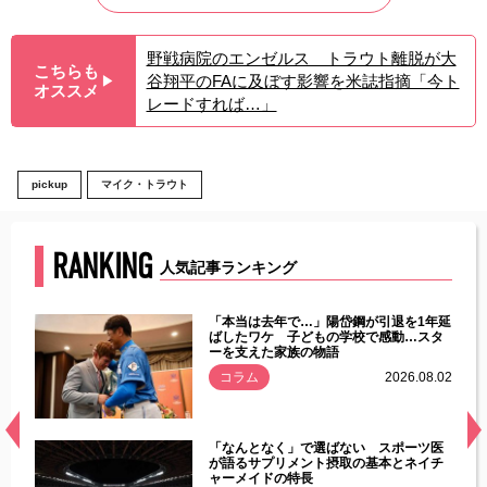
野戦病院のエンゼルス トラウト離脱が大
こちらも
谷翔平のFAに及ぼす影響を米誌指摘「今ト
▶︎
オススメ
レードすれば…」
pickup
マイク・トラウト
RANKING
人気記事ランキング
じた違
「本当は去年で…」陽岱鋼が引退を1年延
す」永
ばしたワケ 子どもの学校で感動…スタ
ーを支えた家族の物語
.08.01
コラム
2026.08.02
経異常
「なんとなく」で選ばない スポーツ医
づいた
が語るサプリメント摂取の基本とネイチ
ャーメイドの特長