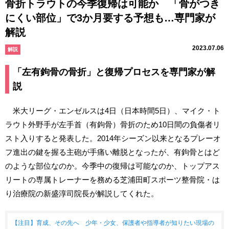
骨折トラウトの今季復帰は可能か 「骨がつき
にくい部位」で3か月要する予想も…専門家が
解説
2023.07.06
解説
「左有鉤骨の骨折」と復帰プロセスを専門家が解
説
米大リーグ・エンゼルスは4日（日本時間5日）、マイク・ト
ラウト外野手が左手首（有鉤骨）骨折のため10日間の負傷者リ
スト入りすると発表した。2014年シーズン以来となるプレーオ
フ進出の鍵を握る主砲が手痛い離脱となったが、有鉤骨とはど
のような部位なのか。今季中の復帰は可能なのか、トップアス
リートの専属トレーナーを務める芝浦田町スポーツ整骨院・は
り治療院の新盛淳司院長が解説してくれた。
【注目】育成、その先へ 少年・少女、保護者や指導者が知りたい現場の