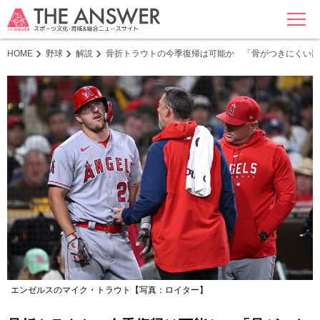
MENU
HOME
野球
解説
骨折トラウトの今季復帰は可能か 「骨がつきにくい部
エンゼルスのマイク・トラウト【写真：ロイター】