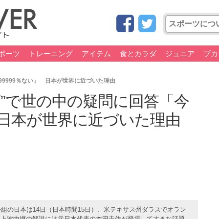
ポーツ
トレーニング
アイテム
食とカラダ
ジュニア
ブカ
99999％ない」 日本が世界に近づいた理由
言”で世の中の疑問に回答「今
」 日本が世界に近づいた理由
組の日本は14日（日本時間15日）、米テキサス州ダラスでオラン
の地上波中継の解説には元日本代表の本田圭佑が登場して大きな話題