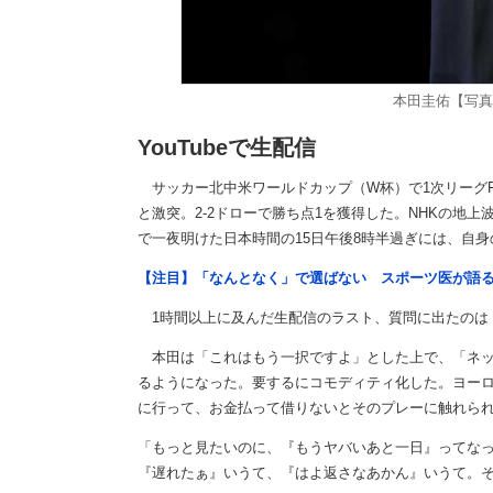
本田圭佑【写真
YouTubeで生配信
サッカー北中米ワールドカップ（W杯）で1次リーグF
と激突。2-2ドローで勝ち点1を獲得した。NHKの地
で一夜明けた日本時間の15日午後8時半過ぎには、自身の
【注目】「なんとなく」で選ばない スポーツ医が語
1時間以上に及んだ生配信のラスト、質問に出たのは
本田は「これはもう一択ですよ」とした上で、「ネッ
るようになった。要するにコモディティ化した。ヨーロッ
に行って、お金払って借りないとそのプレーに触れら
「もっと見たいのに、『もうヤバいあと一日』ってな
『遅れたぁ』いうて、『はよ返さなあかん』いうて。