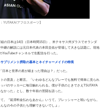
：YUTAKA/アフロスポーツ】
組の日本は14日（日本時間15日）、米テキサス州ダラスでオランダ
上波中継の解説には元日本代表の本田圭佑が登場して大きな話題に。現地
YouTubeチャンネルで生配信を行った。
るサプリメント摂取の基本とネイチャーメイドの特長
「日本と世界の差が縮まった理由は？」だった。
トの普及」と断言。「いわゆるどんなプレーでも無料で簡単に見られ
パのサッカーに毎日触れられる。僕が子供のときでさえTSUTAYA
れなかった」とし、数十年前の苦闘を語った。
って。『延滞料金払わなあかん』いうて。プレッシャーと戦いながら。
そんなの今の子供たち理解できないでしょ」