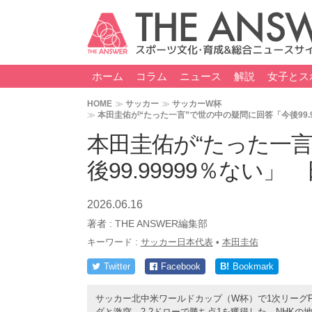
ホーム
コラム
ニュース
解説
女子とス
HOME
サッカー
サッカーW杯
本田圭佑が“たった一言”で世の中の疑問に回答「今後99.
本田圭佑が“たった一
後99.99999％ない
2026.06.16
著者 :
THE ANSWER編集部
キーワード :
サッカー日本代表
•
本田圭佑
Twitter
Facebook
B!
Bookmark
サッカー北中米ワールドカップ（W杯）で1次リーグF
ダと激突。2-2ドローで勝ち点1を獲得した。NHK