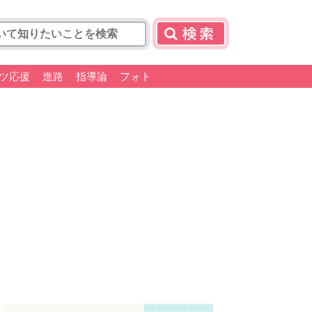
ツ応援
進路
指導論
フォト