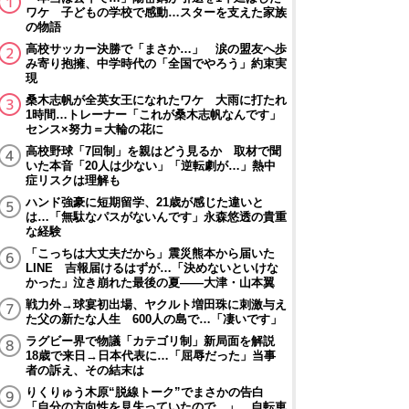
ワケ 子どもの学校で感動…スターを支えた家族
の物語
高校サッカー決勝で「まさか…」 涙の盟友へ歩
み寄り抱擁、中学時代の「全国でやろう」約束実
現
桑木志帆が全英女王になれたワケ 大雨に打たれ
1時間…トレーナー「これが桑木志帆なんです」
センス×努力＝大輪の花に
高校野球「7回制」を親はどう見るか 取材で聞
いた本音「20人は少ない」「逆転劇が…」熱中
症リスクは理解も
ハンド強豪に短期留学、21歳が感じた違いと
は…「無駄なパスがないんです」永森悠透の貴重
な経験
「こっちは大丈夫だから」震災熊本から届いた
LINE 吉報届けるはずが…「決めないといけな
かった」泣き崩れた最後の夏――大津・山本翼
戦力外→球宴初出場、ヤクルト増田珠に刺激与え
た父の新たな人生 600人の島で…「凄いです」
ラグビー界で物議「カテゴリ制」新局面を解説
18歳で来日→日本代表に…「屈辱だった」当事
者の訴え、その結末は
りくりゅう木原“脱線トーク”でまさかの告白
「自分の方向性を見失っていたので…」 自転車