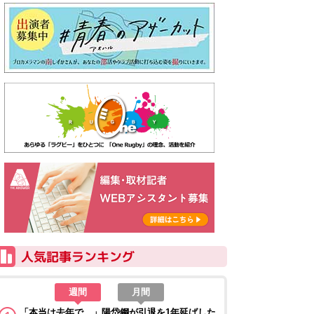
週間
月間
「本当は去年で…」陽岱鋼が引退を1年延ばした