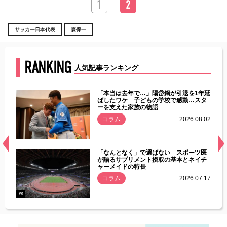
1
2
サッカー日本代表
森保一
RANKING
人気記事ランキング
じた違
「本当は去年で…」陽岱鋼が引退を1年延
す」永
ばしたワケ 子どもの学校で感動…スタ
ーを支えた家族の物語
.08.01
コラム
2026.08.02
経異常
「なんとなく」で選ばない スポーツ医
づいた
が語るサプリメント摂取の基本とネイチ
ャーメイドの特長
コラム
2026.07.17
.07.21
PR