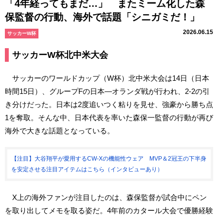
「4年経ってもまだ…」 またミーム化した森
保監督の行動、海外で話題「シニガミだ！」
2026.06.15
サッカーW杯
サッカーW杯北中米大会
サッカーのワールドカップ（W杯）北中米大会は14日（日本
時間15日）、グループFの日本―オランダ戦が行われ、2-2の引
き分けだった。日本は2度追いつく粘りを見せ、強豪から勝ち点
1を奪取。そんな中、日本代表を率いた森保一監督の行動が再び
海外で大きな話題となっている。
【注目】大谷翔平が愛用するCW-Xの機能性ウェア MVP＆2冠王の下半身
を安定させる注目アイテムはこちら（インタビューあり）
X上の海外ファンが注目したのは、森保監督が試合中にペン
を取り出してメモを取る姿だ。4年前のカタール大会で優勝経験