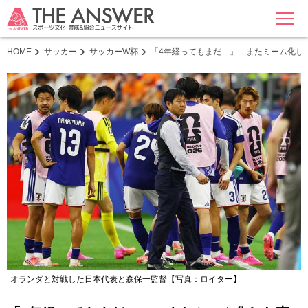
MENU
HOME
サッカー
サッカーW杯
「4年経ってもまだ…」 またミーム化し
オランダと対戦した日本代表と森保一監督【写真：ロイター】