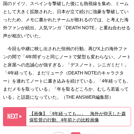
国のドイツ、スペインを撃破した後にも熱視線を集め、ミーム
として大きく拡散された。日本が立て続けに強豪を撃破してい
ったため、メモに書かれたチームが敗れるのでは、と考えた海
外ファンが続出。人気マンガ「DEATH NOTE」と重ね合わせる
声が相次いでいた。
今回も中継に映し出された恒例の行動。再びX上の海外ファ
ンの間で「4年間ずっと同じノートで髪型も変わらない。ノート
と床屋への忠誠心が強すぎる」「デスノート。シニガミだ！」
「4年経っても、まだリューク（DEATH NOTEのキャラクタ
ー）を連れてノートに書き込みを続けている」「4年経っても、
まだメモを取っている」「年を取るどころか、むしろ若返って
いる」と話題になっていた。（THE ANSWER編集部）
【画像】「4年経っても…」 海外が仰天した森
NEXT
▶︎
保監督の行動、4年前との比較画像