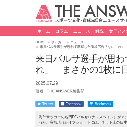
ホーム
コラム
ニュース
解説
女子とス
HOME
サッカー
ニュース
来日バルサ選手が思わず激写した看板広告「なにこれ」
来日バルサ選手が思わ
れ」 まさかの1枚に
2025.07.29
著者 :
THE ANSWER編集部
Twitter
Facebook
B!
Bookmark
海外サッカーの名門FCバルセロナ（スペイン）がア
れた。突然現れたオフショットには、ネット上の日