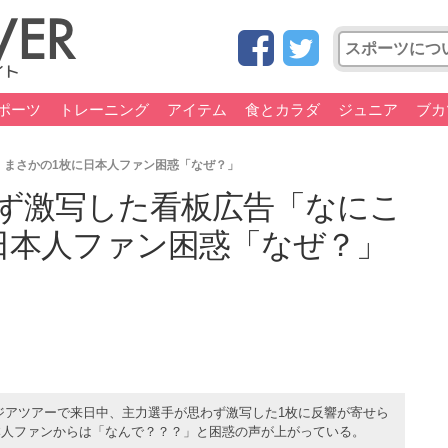
ポーツ
トレーニング
アイテム
食とカラダ
ジュニア
ブカ
 まさかの1枚に日本人ファン困惑「なぜ？」
ず激写した看板広告「なにこ
日本人ファン困惑「なぜ？」
ジアツアーで来日中、主力選手が思わず激写した1枚に反響が寄せら
本人ファンからは「なんで？？？」と困惑の声が上がっている。