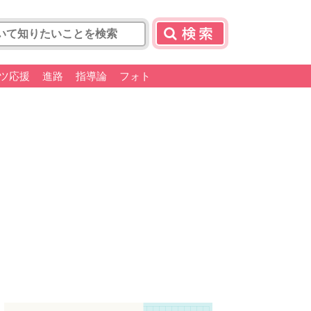
ツ応援
進路
指導論
フォト