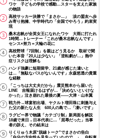
ワケ 子どもの学校で感動…スターを支えた家族
の物語
高校サッカー決勝で「まさか…」 涙の盟友へ歩
み寄り抱擁、中学時代の「全国でやろう」約束実
現
桑木志帆が全英女王になれたワケ 大雨に打たれ
1時間…トレーナー「これが桑木志帆なんです」
センス×努力＝大輪の花に
高校野球「7回制」を親はどう見るか 取材で聞
いた本音「20人は少ない」「逆転劇が…」熱中
症リスクは理解も
ハンド強豪に短期留学、21歳が感じた違いと
は…「無駄なパスがないんです」永森悠透の貴重
な経験
「こっちは大丈夫だから」震災熊本から届いた
LINE 吉報届けるはずが…「決めないといけな
かった」泣き崩れた最後の夏――大津・山本翼
戦力外→球宴初出場、ヤクルト増田珠に刺激与え
た父の新たな人生 600人の島で…「凄いです」
ラグビー界で物議「カテゴリ制」新局面を解説
18歳で来日→日本代表に…「屈辱だった」当事
者の訴え、その結末は
りくりゅう木原“脱線トーク”でまさかの告白
「自分の方向性を見失っていたので…」 自転車