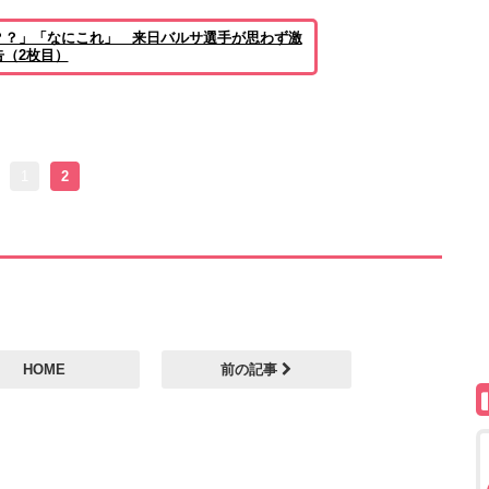
？？」「なにこれ」 来日バルサ選手が思わず激
（2枚目）
1
2
HOME
前の記事