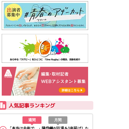
週間
月間
「本当は去年で…」陽岱鋼が引退を1年延ばした