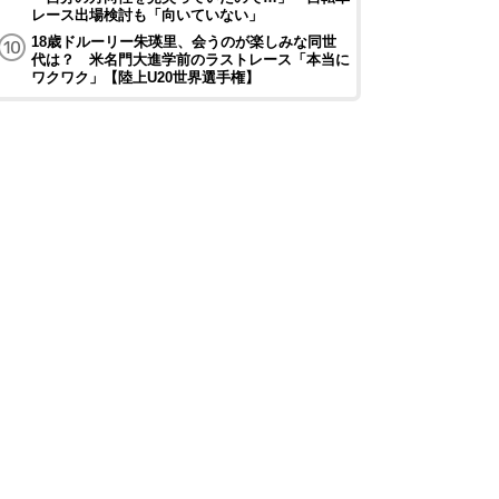
レース出場検討も「向いていない」
18歳ドルーリー朱瑛里、会うのが楽しみな同世
代は？ 米名門大進学前のラストレース「本当に
ワクワク」【陸上U20世界選手権】