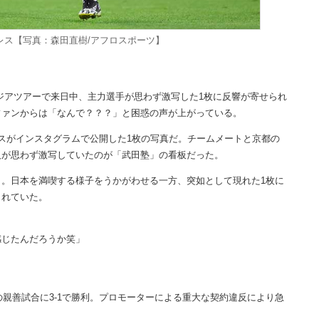
レス【写真：森田直樹/アフロスポーツ】
ジアツアーで来日中、主力選手が思わず激写した1枚に反響が寄せられ
ファンからは「なんで？？？」と困惑の声が上がっている。
スがインスタグラムで公開した1枚の写真だ。チームメートと京都の
人が思わず激写していたのが「武田塾」の看板だった。
。日本を満喫する様子をうかがわせる一方、突如として現れた1枚に
られていた。
感じたんだろうか笑」
の親善試合に3-1で勝利。プロモーターによる重大な契約違反により急