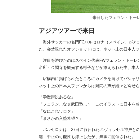
来日したフェラン・トー
アジアツアーで来日
海外サッカーの名門FCバルセロナ（スペイン）がア
た。突然現れたオフショットには、ネット上の日本人
注目を浴びたのはスペイン代表FWフェラン・トーレ
名所・金閣寺を観光する様子などが添えられた中、本
駅構内に掲げられたところにカメラを向けてパシャリ
ネット上の日本人ファンからは疑問の声が続々と寄せ
「学歴厨説あるな」
「フェラン…なぜ武田塾…？ このイラストに日本を
「なにこれワロタ」
「まさかの入塾希望？」
バルセロナは、27日に行われたJ1ヴィッセル神戸と
遽、中止の可能性も浮上したが、無事に開催された。