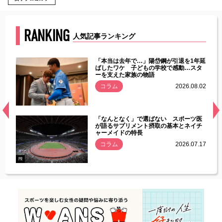
RANKING
人気記事ランキング
じた違
「本当は去年で…」陽岱鋼が引退を1年延
す」永
ばしたワケ 子どもの学校で感動…スタ
ーを支えた家族の物語
.08.01
コラム
2026.08.02
経異常
「なんとなく」で選ばない スポーツ医
づいた
が語るサプリメント摂取の基本とネイチ
ャーメイドの特長
コラム
2026.07.17
.07.21
PR