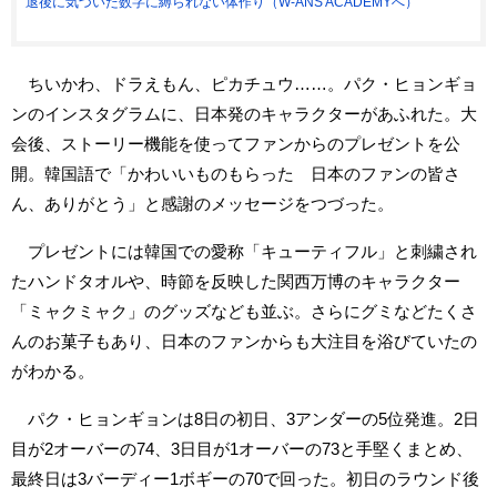
退後に気づいた数字に縛られない体作り（W-ANS ACADEMYへ）
ちいかわ、ドラえもん、ピカチュウ……。パク・ヒョンギョ
ンのインスタグラムに、日本発のキャラクターがあふれた。大
会後、ストーリー機能を使ってファンからのプレゼントを公
開。韓国語で「かわいいものもらった 日本のファンの皆さ
ん、ありがとう」と感謝のメッセージをつづった。
プレゼントには韓国での愛称「キューティフル」と刺繍され
たハンドタオルや、時節を反映した関西万博のキャラクター
「ミャクミャク」のグッズなども並ぶ。さらにグミなどたくさ
んのお菓子もあり、日本のファンからも大注目を浴びていたの
がわかる。
パク・ヒョンギョンは8日の初日、3アンダーの5位発進。2日
目が2オーバーの74、3日目が1オーバーの73と手堅くまとめ、
最終日は3バーディー1ボギーの70で回った。初日のラウンド後