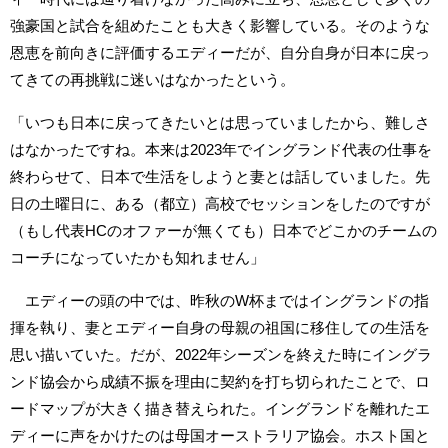
強豪国と試合を組めたことも大きく影響している。そのような
恩恵を前向きに評価するエディーだが、自分自身が日本に戻っ
てきての再挑戦に迷いはなかったという。
「いつも日本に戻ってきたいとは思っていましたから、難しさ
はなかったですね。本来は2023年でイングランド代表の仕事を
終わらせて、日本で生活をしようと妻とは話していました。先
日の土曜日に、ある（都立）高校でセッションをしたのですが
（もし代表HCのオファーが無くても）日本でどこかのチームの
コーチになっていたかも知れません」
エディーの頭の中では、昨秋のW杯まではイングランドの指
揮を執り、妻とエディー自身の母親の祖国に移住しての生活を
思い描いていた。だが、2022年シーズンを終えた時にイングラ
ンド協会から成績不振を理由に契約を打ち切られたことで、ロ
ードマップが大きく描き替えられた。イングランドを離れたエ
ディーに声をかけたのは母国オーストラリア協会。ホスト国と