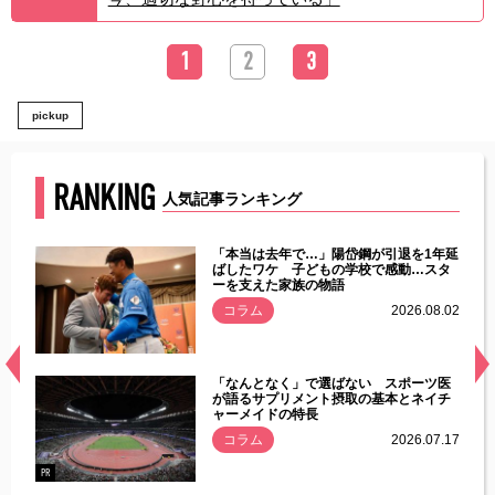
1
2
3
pickup
RANKING
人気記事ランキング
じた違
「本当は去年で…」陽岱鋼が引退を1年延
す」永
ばしたワケ 子どもの学校で感動…スタ
ーを支えた家族の物語
.08.01
コラム
2026.08.02
経異常
「なんとなく」で選ばない スポーツ医
づいた
が語るサプリメント摂取の基本とネイチ
ャーメイドの特長
コラム
2026.07.17
.07.21
PR