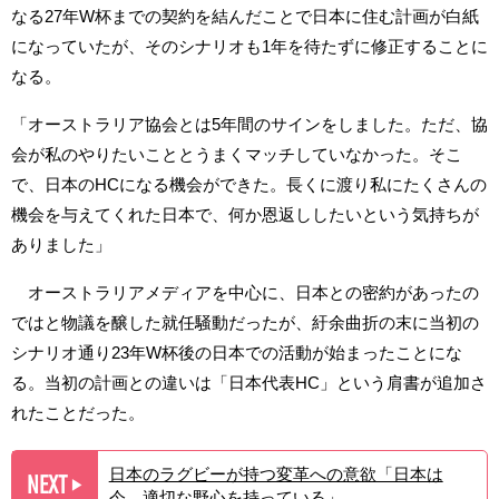
なる27年W杯までの契約を結んだことで日本に住む計画が白紙
になっていたが、そのシナリオも1年を待たずに修正することに
なる。
「オーストラリア協会とは5年間のサインをしました。ただ、協
会が私のやりたいこととうまくマッチしていなかった。そこ
で、日本のHCになる機会ができた。長くに渡り私にたくさんの
機会を与えてくれた日本で、何か恩返ししたいという気持ちが
ありました」
オーストラリアメディアを中心に、日本との密約があったの
ではと物議を醸した就任騒動だったが、紆余曲折の末に当初の
シナリオ通り23年W杯後の日本での活動が始まったことにな
る。当初の計画との違いは「日本代表HC」という肩書が追加さ
れたことだった。
日本のラグビーが持つ変革への意欲「日本は
NEXT
▶︎
今、適切な野心を持っている」