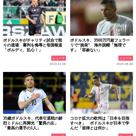
ポドルスキがチャリティ試合で怒
ポドルスキ、3500万円超フェラー
りの退場 審判を侮辱と母国報道
リで“挑発” 海外脱帽「無理で
「ポルディ、乱心！」
す」「容赦ない」
ニュース
ニュース
2023.01.09
2020.08.08
35歳ポドルスキ、代表引退戦の鮮
コロナ拡大の欧州は「日本を目指
烈ミドルに再脚光「驚異の左」
すべき」 ポドルスキが日本で学
「最高の選手の1人」
んだ「規律とは何か」