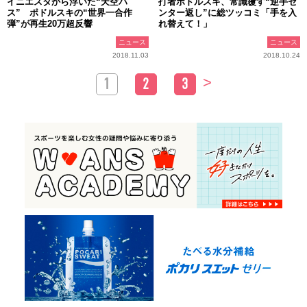
イニエスタから浮いた“天空パ
打者ポドルスキ、常識覆す“逆手セ
ス” ポドルスキの“世界一合作
ンター返し”に総ツッコミ「手を入
弾”が再生20万超反響
れ替えて！」
ニュース
ニュース
2018.11.03
2018.10.24
>
1
2
3