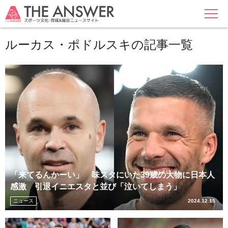
MENU
ルーカス・ポドルスキの記事一覧
「来てるんかーい」 味スタにいた39歳の大物に日本人
感激 引退イニエスタと並び「泣いてしまう」
ニュース
2024.12.15