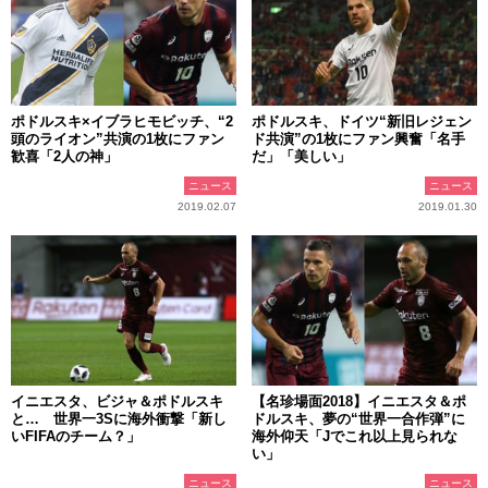
ポドルスキ×イブラヒモビッチ、“2
ポドルスキ、ドイツ“新旧レジェン
頭のライオン”共演の1枚にファン
ド共演”の1枚にファン興奮「名手
歓喜「2人の神」
だ」「美しい」
ニュース
ニュース
2019.02.07
2019.01.30
イニエスタ、ビジャ＆ポドルスキ
【名珍場面2018】イニエスタ＆ポ
と… 世界一3Sに海外衝撃「新し
ドルスキ、夢の“世界一合作弾”に
いFIFAのチーム？」
海外仰天「Jでこれ以上見られな
い」
ニュース
ニュース