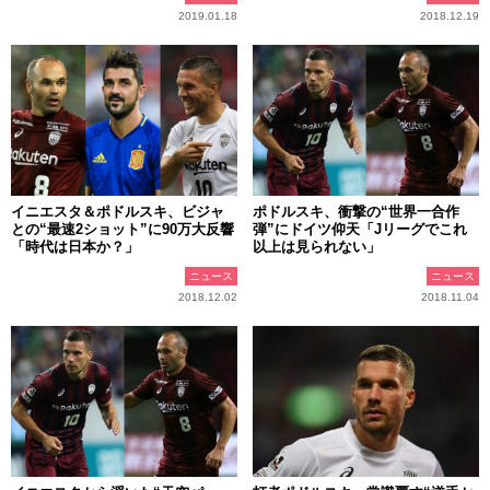
2019.01.18
2018.12.19
イニエスタ＆ポドルスキ、ビジャ
ポドルスキ、衝撃の“世界一合作
との“最速2ショット”に90万大反響
弾”にドイツ仰天「Jリーグでこれ
「時代は日本か？」
以上は見られない」
ニュース
ニュース
2018.12.02
2018.11.04