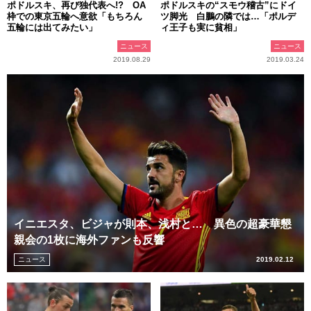
ポドルスキ、再び独代表へ!? OA
ポドルスキの“スモウ稽古”にドイ
枠での東京五輪へ意欲「もちろん
ツ脚光 白鵬の隣では…「ポルデ
五輪には出てみたい」
ィ王子も実に貧相」
ニュース
ニュース
2019.08.29
2019.03.24
イニエスタ、ビジャが則本、浅村と… 異色の超豪華懇
親会の1枚に海外ファンも反響
ニュース
2019.02.12