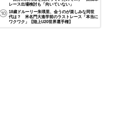
レース出場検討も「向いていない」
18歳ドルーリー朱瑛里、会うのが楽しみな同世
代は？ 米名門大進学前のラストレース「本当に
ワクワク」【陸上U20世界選手権】