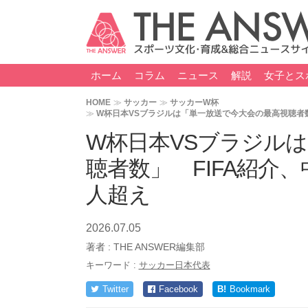
ホーム
コラム
ニュース
解説
女子とス
HOME
サッカー
サッカーW杯
W杯日本VSブラジルは「単一放送で今大会の最高視聴者数
W杯日本VSブラジル
聴者数」 FIFA紹介
人超え
2026.07.05
著者 :
THE ANSWER編集部
キーワード :
サッカー日本代表
Twitter
Facebook
B!
Bookmark