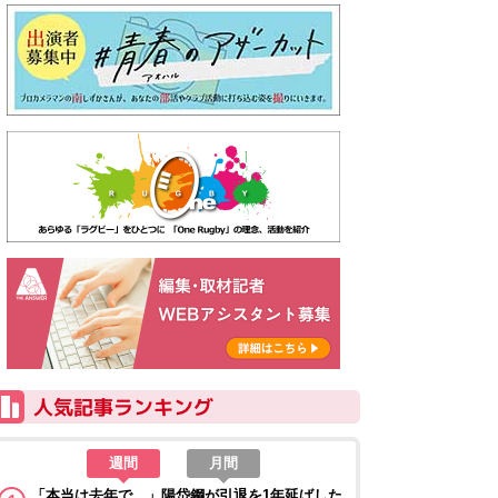
週間
月間
「本当は去年で…」陽岱鋼が引退を1年延ばした