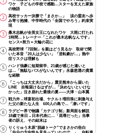
ワケ 子どもの学校で感動…スターを支えた家族
の物語
高校サッカー決勝で「まさか…」 涙の盟友へ歩
み寄り抱擁、中学時代の「全国でやろう」約束実
現
桑木志帆が全英女王になれたワケ 大雨に打たれ
1時間…トレーナー「これが桑木志帆なんです」
センス×努力＝大輪の花に
高校野球「7回制」を親はどう見るか 取材で聞
いた本音「20人は少ない」「逆転劇が…」熱中
症リスクは理解も
ハンド強豪に短期留学、21歳が感じた違いと
は…「無駄なパスがないんです」永森悠透の貴重
な経験
「こっちは大丈夫だから」震災熊本から届いた
LINE 吉報届けるはずが…「決めないといけな
かった」泣き崩れた最後の夏――大津・山本翼
戦力外→球宴初出場、ヤクルト増田珠に刺激与え
た父の新たな人生 600人の島で…「凄いです」
ラグビー界で物議「カテゴリ制」新局面を解説
18歳で来日→日本代表に…「屈辱だった」当事
者の訴え、その結末は
りくりゅう木原“脱線トーク”でまさかの告白
「自分の方向性を見失っていたので…」 自転車