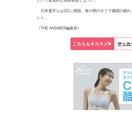
という驚異的な視聴者数となった」
日本選手らは2日に帰国。束の間のオフで激闘の疲れを
いく。
（THE ANSWER編集部）
こちらもオススメ▶︎
サッカ