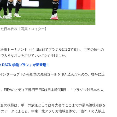
した日本代表【写真：ロイター】
勝トーナメント（T）1回戦でブラジルに1-2で敗れ、世界の頂への
界で大きな注目を浴びていたことが判明した。
e DAZN 学割プラン」が新登場！
がインターセプトから衝撃の先制ゴールを叩き込んだものの、後半に追
FIFAのメディア部門専門Xは日本時間5日、「ブラジル対日本の大
試合の模様は、単一の放送としては今大会でここまでの最高視聴者数を
』のデータによると、中東・北アフリカ地域全体で、1億2100万人以上