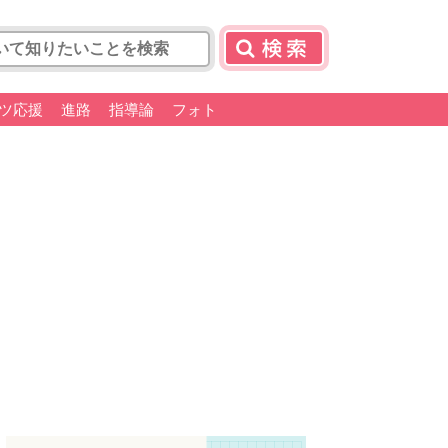
ツ応援
進路
指導論
フォト