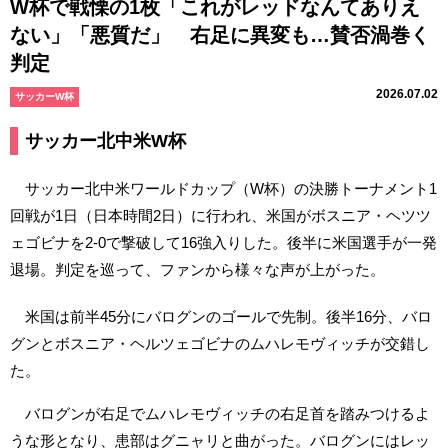
W杯で戦慄の1枚「これがレッドなんてありえ
ない」「悪質だ」 右足に異変も…賛否渦巻く
判定
2026.07.02
サッカーW杯
サッカー北中米W杯
サッカー北中米ワールドカップ（W杯）の決勝トーナメント1
回戦が1日（日本時間2日）に行われ、米国がボスニア・ヘツツ
ェゴビナを2-0で撃破して16強入りした。後半に米国選手が一発
退場。判定を巡って、ファンから様々な声が上がった。
米国は前半45分にバログンのゴールで先制。後半16分、バロ
グンとボスニア・ヘルツェゴビナのムハレモヴィッチが交錯し
た。
バログンが右足でムハレモヴィッチの右足首を踏みつけるよ
うな形となり、患部はグニャリと曲がった。バログンにはレッ