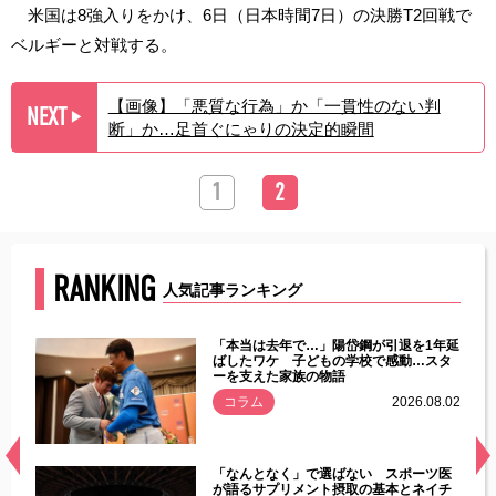
米国は8強入りをかけ、6日（日本時間7日）の決勝T2回戦で
ベルギーと対戦する。
【画像】「悪質な行為」か「一貫性のない判
NEXT
▶︎
断」か…足首ぐにゃりの決定的瞬間
1
2
RANKING
人気記事ランキング
じた違
「本当は去年で…」陽岱鋼が引退を1年延
す」永
ばしたワケ 子どもの学校で感動…スタ
ーを支えた家族の物語
.08.01
コラム
2026.08.02
経異常
「なんとなく」で選ばない スポーツ医
づいた
が語るサプリメント摂取の基本とネイチ