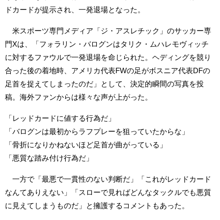
ドカードが提示され、一発退場となった。
米スポーツ専門メディア「ジ・アスレチック」のサッカー専
門Xは、「フォラリン・バログンはタリク・ムハレモヴィッチ
に対するファウルで一発退場を命じられた。ヘディングを競り
合った後の着地時、アメリカ代表FWの足がボスニア代表DFの
足首を捉えてしまったのだ」として、決定的瞬間の写真を投
稿。海外ファンからは様々な声が上がった。
「レッドカードに値する行為だ」
「バログンは最初からラフプレーを狙っていたからな」
「骨折になりかねないほど足首が曲がっている」
「悪質な踏み付け行為だ」
一方で「最悪で一貫性のない判断だ」「これがレッドカード
なんてありえない」「スローで見ればどんなタックルでも悪質
に見えてしまうものだ」と擁護するコメントもあった。