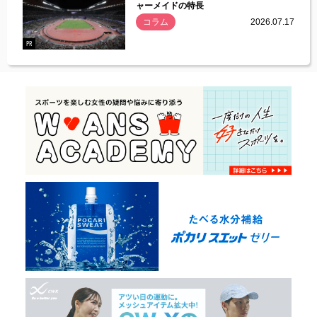
ャーメイドの特長
コラム
2026.07.17
.07.21
PR