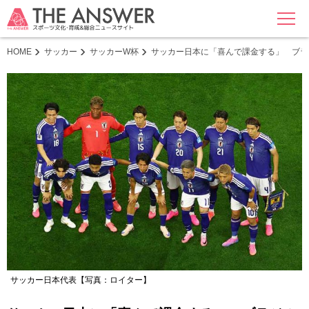
MENU
HOME
サッカー
サッカーW杯
サッカー日本に「喜んで課金する」 ブラ
サッカー日本代表【写真：ロイター】