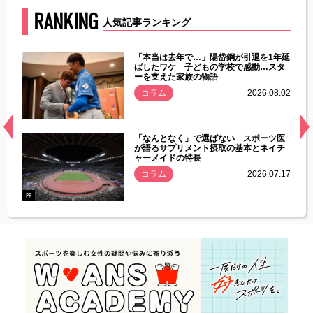
RANKING
人気記事ランキング
じた違
「本当は去年で…」陽岱鋼が引退を1年延
す」永
ばしたワケ 子どもの学校で感動…スタ
ーを支えた家族の物語
.08.01
コラム
2026.08.02
経異常
「なんとなく」で選ばない スポーツ医
づいた
が語るサプリメント摂取の基本とネイチ
ャーメイドの特長
コラム
2026.07.17
.07.21
PR