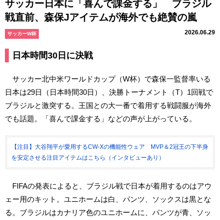
サッカー日本に「喜んで課金する」 ブラジル
戦直前、森保Jアイテムが海外でも絶賛の嵐
2026.06.29
サッカーW杯
日本時間30日に決戦
サッカー北中米ワールドカップ（W杯）で森保一監督率いる
日本は29日（日本時間30日）、決勝トーナメント（T）1回戦で
ブラジルと激突する。王国との大一番で着用する戦闘服が海外
でも話題。「喜んで課金する」などの声が上がっている。
【注目】大谷翔平が愛用するCW-Xの機能性ウェア MVP＆2冠王の下半身
を安定させる注目アイテムはこちら（インタビューあり）
FIFAの発表によると、ブラジル戦で日本が着用するのはアウ
ェー用のキット。ユニホームは白、パンツ、ソックスは黒とな
る。ブラジルはカナリア色のユニホームに、パンツが青、ソッ