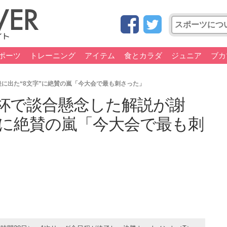
ポーツ
トレーニング
アイテム
食とカラダ
ジュニア
ブカ
に出た“8文字”に絶賛の嵐「今大会で最も刺さった」
杯で談合懸念した解説が謝
”に絶賛の嵐「今大会で最も刺