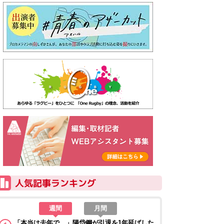
週間
月間
「本当は去年で…」陽岱鋼が引退を1年延ばした