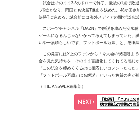
試合はそのまま3-3のドローで終了。最後の1点で敗
プ6位となり、両国とも決勝T進出を決めた。48か国参
決勝Tに進める。試合前には海外メディアの間で“談合
スポーツチャンネル「DAZN」で解説を務めた安永聡
ゲームになるんじゃないかって考えてしまっていた、
いやー素晴らしいです。フットボール万歳」と、感慨
この発言にはX上のファンから「今大会の現段階まで
合を見た気持ちを、そのまま言語化してくれてる感じ
「この試合を締めくくるのに相応しいコメントだった
『フットボール万歳』は名解説」といった称賛の声が
（THE ANSWER編集部）
【動画】「これは名
聡太郎氏の実際の言