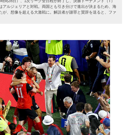
時間28日）、1次リーグ全日程が終了し、決勝トーナメント（T）
アはアルジェリアと対戦。両国とも引き分けで進出が決まるため、海
れたが、想像を超える大激戦に。解説者が謝罪と賛辞を送ると、ファ