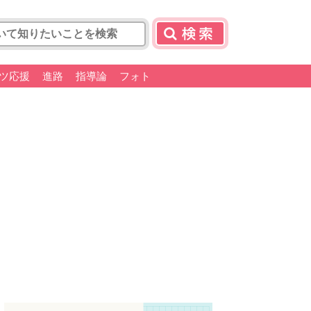
ツ応援
進路
指導論
フォト