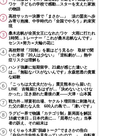
ワケ 子どもの学校で感動…スターを支えた家族
の物語
高校サッカー決勝で「まさか…」 涙の盟友へ歩
み寄り抱擁、中学時代の「全国でやろう」約束実
現
桑木志帆が全英女王になれたワケ 大雨に打たれ
1時間…トレーナー「これが桑木志帆なんです」
センス×努力＝大輪の花に
高校野球「7回制」を親はどう見るか 取材で聞
いた本音「20人は少ない」「逆転劇が…」熱中
症リスクは理解も
ハンド強豪に短期留学、21歳が感じた違いと
は…「無駄なパスがないんです」永森悠透の貴重
な経験
「こっちは大丈夫だから」震災熊本から届いた
LINE 吉報届けるはずが…「決めないといけな
かった」泣き崩れた最後の夏――大津・山本翼
戦力外→球宴初出場、ヤクルト増田珠に刺激与え
た父の新たな人生 600人の島で…「凄いです」
ラグビー界で物議「カテゴリ制」新局面を解説
18歳で来日→日本代表に…「屈辱だった」当事
者の訴え、その結末は
りくりゅう木原“脱線トーク”でまさかの告白
「自分の方向性を見失っていたので…」 自転車