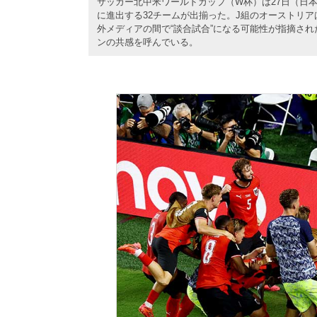
サッカー北中米ワールドカップ（W杯）は27日（日本
に進出する32チームが出揃った。J組のオーストリ
外メディアの間で“談合試合”になる可能性が指摘さ
ンの共感を呼んでいる。