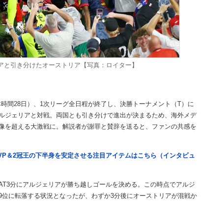
アと引き分けたオーストリア【写真：ロイター】
時間28日）、1次リーグ全日程が終了し、決勝トーナメント（T）に
アルジェリアと対戦。両国とも引き分けで進出が決まるため、海外メデ
想像を超える大激戦に。解説者が謝罪と賛辞を送ると、ファンの共感を
VP＆2冠王の下半身を安定させる注目アイテムはこちら（インタビュ
AT3分にアルジェリアが勝ち越しゴールを決める。この時点でアルジ
プ9位に転落する状況となったが、わずか3分後にオーストリアが混戦か