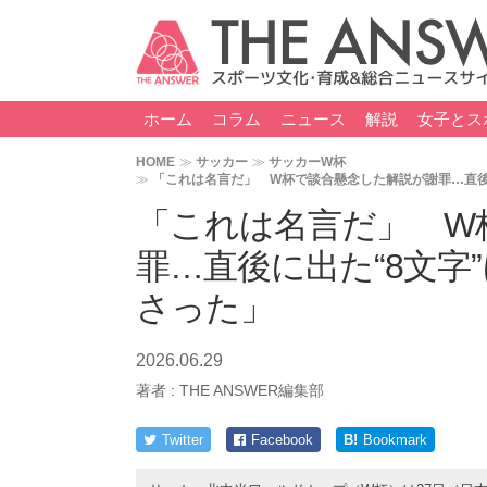
ホーム
コラム
ニュース
解説
女子とス
HOME
サッカー
サッカーW杯
「これは名言だ」 W杯で談合懸念した解説が謝罪…直後
「これは名言だ」 W
罪…直後に出た“8文字
さった」
2026.06.29
著者 :
THE ANSWER編集部
Twitter
Facebook
B!
Bookmark