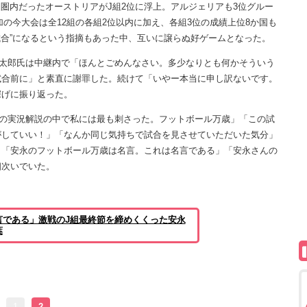
退圏内だったオーストリアがJ組2位に浮上。アルジェリアも3位グルー
加の今大会は全12組の各組2位以内に加え、各組3位の成績上位8か国も
試合”になるという指摘もあった中、互いに譲らぬ好ゲームとなった。
太郎氏は中継内で「ほんとごめんなさい。多少なりとも何かそういう
試合前に」と素直に謝罪した。続けて「いやー本当に申し訳ないです。
深げに振り返った。
の実況解説の中で私には最も刺さった。フットボール万歳」「この試
がしていい！」「なんか同じ気持ちで試合を見させていただいた気分」
」「安永のフットボール万歳は名言。これは名言である」「安永さんの
相次いでいた。
言である」激戦のJ組最終節を締めくくった安永
葉
1
2