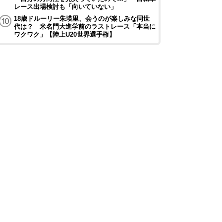
レース出場検討も「向いていない」
18歳ドルーリー朱瑛里、会うのが楽しみな同世
代は？ 米名門大進学前のラストレース「本当に
ワクワク」【陸上U20世界選手権】