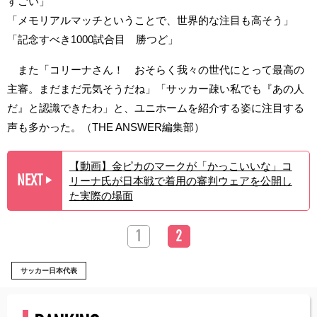
すごい」
「メモリアルマッチということで、世界的な注目も高そう」
「記念すべき1000試合目 勝つど」
また「コリーナさん！ おそらく我々の世代にとって最高の
主審。まだまだ元気そうだね」「サッカー疎い私でも『あの人
だ』と認識できたわ」と、ユニホームを紹介する姿に注目する
声も多かった。（THE ANSWER編集部）
【動画】金ピカのマークが「かっこいいな」コ
NEXT
リーナ氏が日本戦で着用の審判ウェアを公開し
▶︎
た実際の場面
1
2
サッカー日本代表