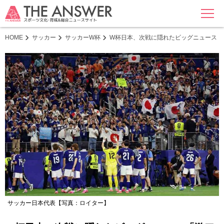
MENU
HOME
サッカー
サッカーW杯
W杯日本、次戦に隠れたビッグニュース「
サッカー日本代表【写真：ロイター】