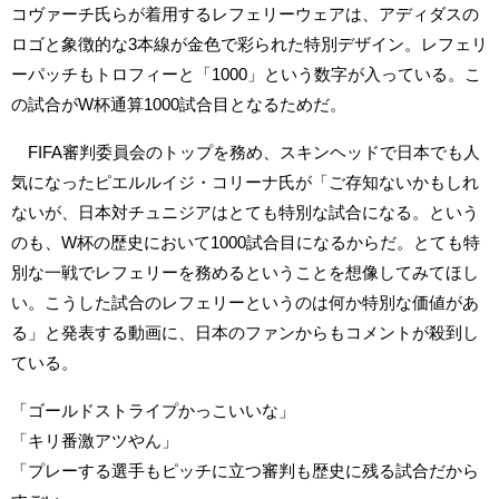
コヴァーチ氏らが着用するレフェリーウェアは、アディダスの
ロゴと象徴的な3本線が金色で彩られた特別デザイン。レフェリ
ーパッチもトロフィーと「1000」という数字が入っている。こ
の試合がW杯通算1000試合目となるためだ。
FIFA審判委員会のトップを務め、スキンヘッドで日本でも人
気になったピエルルイジ・コリーナ氏が「ご存知ないかもしれ
ないが、日本対チュニジアはとても特別な試合になる。という
のも、W杯の歴史において1000試合目になるからだ。とても特
別な一戦でレフェリーを務めるということを想像してみてほし
い。こうした試合のレフェリーというのは何か特別な価値があ
る」と発表する動画に、日本のファンからもコメントが殺到し
ている。
「ゴールドストライプかっこいいな」
「キリ番激アツやん」
「プレーする選手もピッチに立つ審判も歴史に残る試合だから