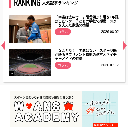
RANKING
人気記事ランキング
じた違
「本当は去年で…」陽岱鋼が引退を1年延
す」永
ばしたワケ 子どもの学校で感動…スタ
ーを支えた家族の物語
.08.01
コラム
2026.08.02
経異常
「なんとなく」で選ばない スポーツ医
づいた
が語るサプリメント摂取の基本とネイチ
ャーメイドの特長
コラム
2026.07.17
.07.21
PR