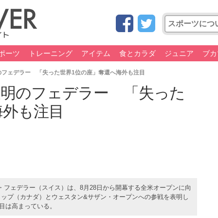
ポーツ
トレーニング
アイテム
食とカラダ
ジュニア
ブカ
のフェデラー 「失った世界1位の座」奪還へ海外も注目
表明のフェデラー 「失った
海外も注目
・フェデラー（スイス）は、8月28日から開幕する全米オープンに向
・カップ（カナダ）とウェスタン&サザン・オープンへの参戦を表明し
注目は高まっている。