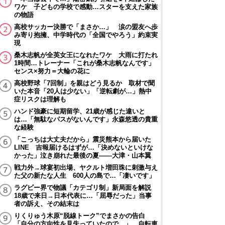
ワケ 子どもの学校で感動…スターを支えた家族
の物語
高校サッカー決勝で「まさか…」 涙の盟友へ歩
み寄り抱擁、中学時代の「全国でやろう」約束実
現
桑木志帆が全英女王になれたワケ 大雨に打たれ
1時間…トレーナー「これが桑木志帆なんです」
センス×努力＝大輪の花に
高校野球「7回制」を親はどう見るか 取材で聞
いた本音「20人は少ない」「逆転劇が…」熱中
症リスクは理解も
ハンド強豪に短期留学、21歳が感じた違いと
は…「無駄なパスがないんです」永森悠透の貴重
な経験
「こっちは大丈夫だから」震災熊本から届いた
LINE 吉報届けるはずが…「決めないといけな
かった」泣き崩れた最後の夏――大津・山本翼
戦力外→球宴初出場、ヤクルト増田珠に刺激与え
た父の新たな人生 600人の島で…「凄いです」
ラグビー界で物議「カテゴリ制」新局面を解説
18歳で来日→日本代表に…「屈辱だった」当事
者の訴え、その結末は
りくりゅう木原“脱線トーク”でまさかの告白
「自分の方向性を見失っていたので…」 自転車