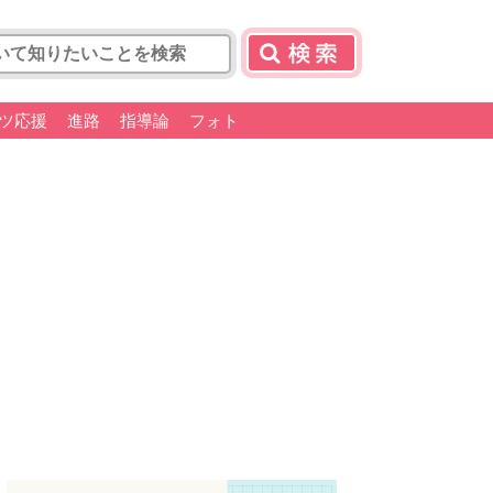
ツ応援
進路
指導論
フォト