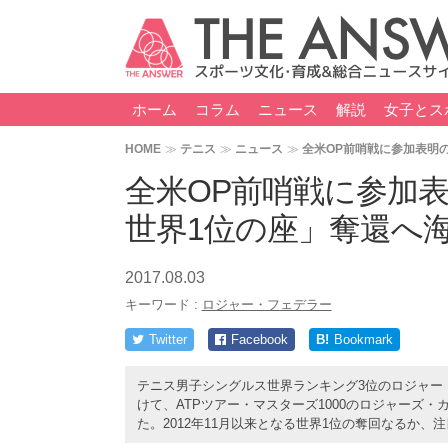
ホーム
コラム
ニュース
解説
女子とス
HOME
テニス
ニュース
全米OP前哨戦に参加表明
全米OP前哨戦に参加
世界1位の座」奪還へ
2017.08.03
キーワード :
ロジャー・フェデラー
Twitter
Facebook
B!
Bookmark
テニス男子シングルス世界ランキング3位のロジャー
けて、ATPツアー・マスターズ1000のロジャーズ
た。2012年11月以来となる世界1位の奪回なるか、