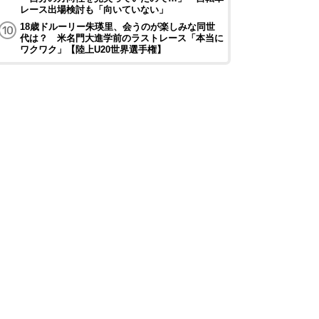
レース出場検討も「向いていない」
18歳ドルーリー朱瑛里、会うのが楽しみな同世
代は？ 米名門大進学前のラストレース「本当に
ワクワク」【陸上U20世界選手権】