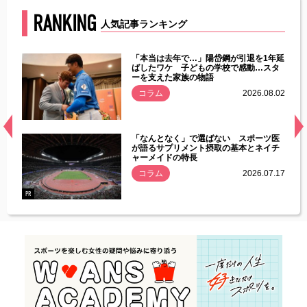
RANKING
人気記事ランキング
じた違
「本当は去年で…」陽岱鋼が引退を1年延
す」永
ばしたワケ 子どもの学校で感動…スタ
ーを支えた家族の物語
.08.01
コラム
2026.08.02
経異常
「なんとなく」で選ばない スポーツ医
づいた
が語るサプリメント摂取の基本とネイチ
ャーメイドの特長
コラム
2026.07.17
.07.21
PR