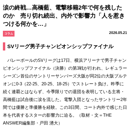
涙の終戦…高橋藍、電撃移籍2年で何を残した
のか 売り切れ続出、内外で影響力「人を惹き
つける何かを…」
2026.05.21
コラム
SVリーグ男子チャンピオンシップファイナル
バレーボールのSVリーグは17日、横浜アリーナで男子チャン
ピオンシップファイナル（決勝）の第3戦が行われ、レギュラー
シーズン首位のサントリーサンバーズ大阪が同2位の大阪ブルテ
オンに0-3（22-25、20-25、18-25）でストレート負け。昨季に
続く連覇とはならず、今季限りでの退団を表明している主将・
高橋藍は試合後に涙を流した。電撃入団となったサントリー2年
間では優勝と準優勝を経験。この3日間、コート内外で感じた日
本を代表するスターの影響力に迫る。（取材・文＝THE
ANSWER編集部・戸田 湧大）