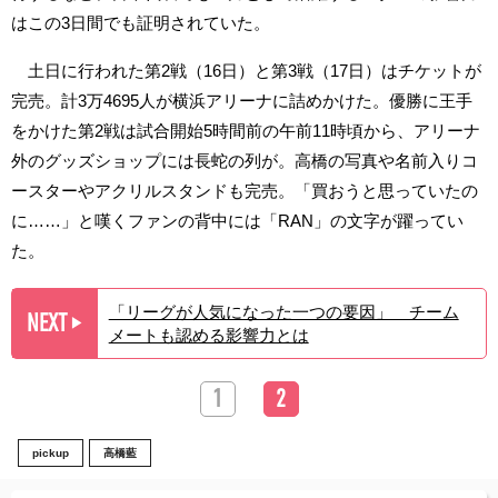
はこの3日間でも証明されていた。
土日に行われた第2戦（16日）と第3戦（17日）はチケットが
完売。計3万4695人が横浜アリーナに詰めかけた。優勝に王手
をかけた第2戦は試合開始5時間前の午前11時頃から、アリーナ
外のグッズショップには長蛇の列が。高橋の写真や名前入りコ
ースターやアクリルスタンドも完売。「買おうと思っていたの
に……」と嘆くファンの背中には「RAN」の文字が躍ってい
た。
「リーグが人気になった一つの要因」 チーム
NEXT
▶︎
メートも認める影響力とは
1
2
pickup
高橋藍