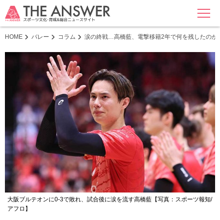
MENU
HOME
バレー
コラム
涙の終戦…高橋藍、電撃移籍2年で何を残したのか
大阪ブルテオンに0-3で敗れ、試合後に涙を流す高橋藍【写真：スポーツ報知/
アフロ】