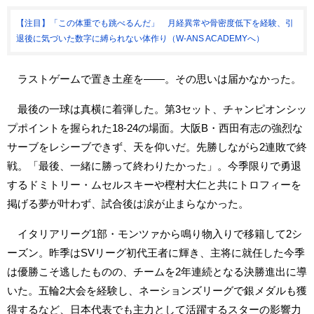
【注目】「この体重でも跳べるんだ」 月経異常や骨密度低下を経験、引
退後に気づいた数字に縛られない体作り（W-ANS ACADEMYへ）
ラストゲームで置き土産を――。その思いは届かなかった。
最後の一球は真横に着弾した。第3セット、チャンピオンシッ
プポイントを握られた18-24の場面。大阪B・西田有志の強烈な
サーブをレシーブできず、天を仰いだ。先勝しながら2連敗で終
戦。「最後、一緒に勝って終わりたかった」。今季限りで勇退
するドミトリー・ムセルスキーや樫村大仁と共にトロフィーを
掲げる夢が叶わず、試合後は涙が止まらなかった。
イタリアリーグ1部・モンツァから鳴り物入りで移籍して2シ
ーズン。昨季はSVリーグ初代王者に輝き、主将に就任した今季
は優勝こそ逃したものの、チームを2年連続となる決勝進出に導
いた。五輪2大会を経験し、ネーションズリーグで銀メダルも獲
得するなど、日本代表でも主力として活躍するスターの影響力