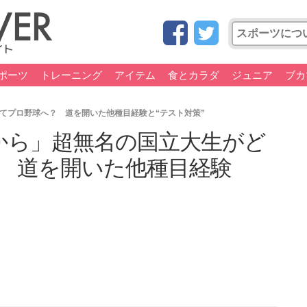
ポーツ
トレーニング
アイテム
食とカラダ
ジュニア
ブカ
てプロ野球へ？ 道を開いた他種目経験と“テスト対策”
から」超無名の国立大生がど
 道を開いた他種目経験