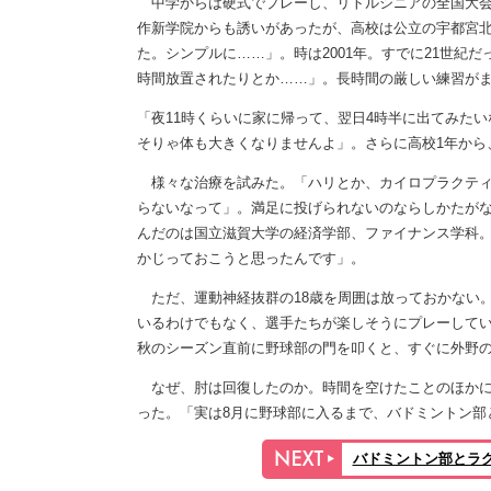
中学からは硬式でプレーし、リトルシニアの全国大会
作新学院からも誘いがあったが、高校は公立の宇都宮
た。シンプルに……」。時は2001年。すでに21世紀
時間放置されたりとか……」。長時間の厳しい練習が
「夜11時くらいに家に帰って、翌日4時半に出てみた
そりゃ体も大きくなりませんよ」。さらに高校1年から
様々な治療を試みた。「ハリとか、カイロプラクティ
らないなって」。満足に投げられないのならしかたが
んだのは国立滋賀大学の経済学部、ファイナンス学科
かじっておこうと思ったんです」。
ただ、運動神経抜群の18歳を周囲は放っておかない
いるわけでもなく、選手たちが楽しそうにプレーして
秋のシーズン直前に野球部の門を叩くと、すぐに外野
なぜ、肘は回復したのか。時間を空けたことのほかに
った。「実は8月に野球部に入るまで、バドミントン部
バドミントン部とラ