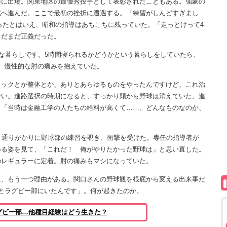
に出場。関東地区の最優秀投手として表彰されたこともある。強豪の
北へ進んだ。ここで最初の挫折に遭遇する。「練習がしんどすぎまし
だったとはいえ、昭和の指導はあちこちに残っていた。「走っとけって4
まだまだ正義だった。
いな暮らしです。5時間寝られるかどうかという暮らしをしていたら、
、慢性的な肘の痛みを抱えていた。
ックとか整体とか、ありとあらゆるものをやったんですけど、これ治
ない。進路選択の時期になると、すっかり頭から野球は消えていた。進
。「当時は金融工学の人たちの給料が高くて……。どんなものなのか、
。通りがかりに野球部の練習を覗き、衝撃を受けた。専任の指導者が
いる姿を見て、「これだ！ 俺がやりたかった野球は」と思い直した。
のレギュラーに定着。肘の痛みもマシになっていた。
、もう一つ理由がある。関口さんの野球観を根底から変える出来事だ
とラグビー部にいたんです」。何が起きたのか。
グビー部…他種目経験はどう生きた？