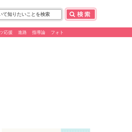
ツ応援
進路
指導論
フォト