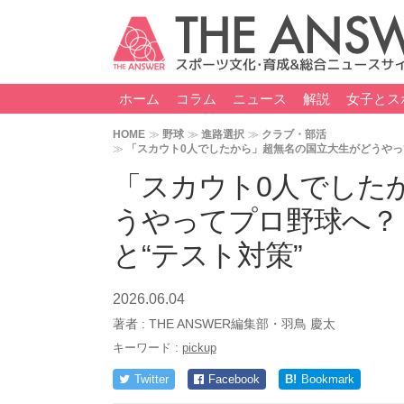
ホーム
コラム
ニュース
解説
女子とス
HOME
野球
進路選択
クラブ・部活
「スカウト0人でしたから」超無名の国立大生がどうやっ
「スカウト0人でした
うやってプロ野球へ？
と“テスト対策”
2026.06.04
著者 :
THE ANSWER編集部・羽鳥 慶太
キーワード :
pickup
Twitter
Facebook
B!
Bookmark