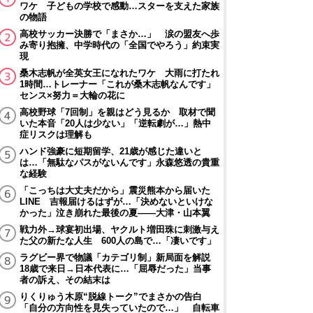
ワケ 子どもの学校で感動…スターを支えた家族
の物語
高校サッカー決勝で「まさか…」 涙の盟友へ歩
み寄り抱擁、中学時代の「全国でやろう」約束実
現
桑木志帆が全英女王になれたワケ 大雨に打たれ
1時間…トレーナー「これが桑木志帆なんです」
センス×努力＝大輪の花に
高校野球「7回制」を親はどう見るか 取材で聞
いた本音「20人は少ない」「逆転劇が…」熱中
症リスクは理解も
ハンド強豪に短期留学、21歳が感じた違いと
は…「無駄なパスがないんです」永森悠透の貴重
な経験
「こっちは大丈夫だから」震災熊本から届いた
LINE 吉報届けるはずが…「決めないといけな
かった」泣き崩れた最後の夏――大津・山本翼
戦力外→球宴初出場、ヤクルト増田珠に刺激与え
た父の新たな人生 600人の島で…「凄いです」
ラグビー界で物議「カテゴリ制」新局面を解説
18歳で来日→日本代表に…「屈辱だった」当事
者の訴え、その結末は
りくりゅう木原“脱線トーク”でまさかの告白
「自分の方向性を見失っていたので…」 自転車