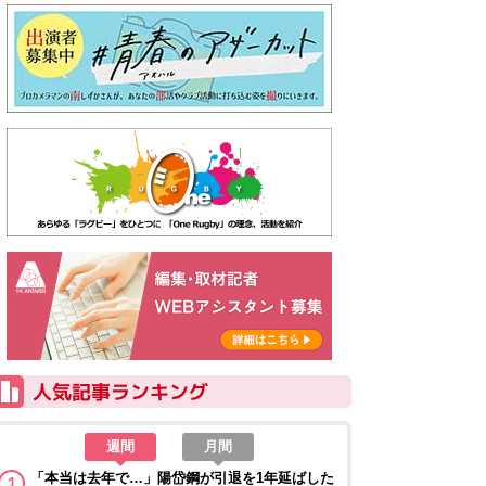
週間
月間
「本当は去年で…」陽岱鋼が引退を1年延ばした