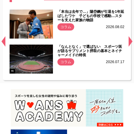
じた違
「本当は去年で…」陽岱鋼が引退を1年延
す」永
ばしたワケ 子どもの学校で感動…スタ
ーを支えた家族の物語
.08.01
コラム
2026.08.02
経異常
「なんとなく」で選ばない スポーツ医
づいた
が語るサプリメント摂取の基本とネイチ
ャーメイドの特長
コラム
2026.07.17
.07.21
PR