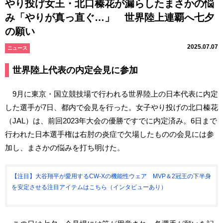
やり投げ女王・北口榛花が漏らしたまさかの悩
み「やりが真っ直ぐ…」 世界陸上連覇へ七夕
の願い
2025.07.07
ニュース
世界陸上代表の内定会見に参加
9月に東京・国立競技場で行われる世界陸上の日本代表に内定
した選手が7日、都内で会見を行った。女子やり投げの北口榛花
（JAL）は、前回2023年大会の優勝ですでに内定済み。6日まで
行われた日本選手権は右肘の炎症で欠場したものの会見には参
加し、まさかの悩みを打ち明けた。
【注目】大谷翔平が愛用するCW-Xの機能性ウェア MVP＆2冠王の下半身
を安定させる注目アイテムはこちら（インタビューあり）