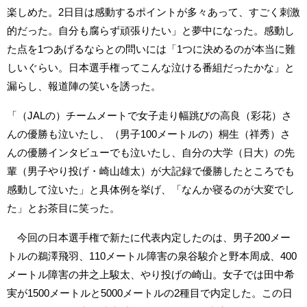
楽しめた。2日目は感動するポイントが多々あって、すごく刺激
的だった。自分も腐らず頑張りたい」と夢中になった。感動し
た点を1つあげるならとの問いには「1つに決めるのが本当に難
しいぐらい。日本選手権ってこんな泣ける番組だったかな」と
漏らし、報道陣の笑いを誘った。
「（JALの）チームメートで女子走り幅跳びの高良（彩花）さ
んの優勝も泣いたし、（男子100メートルの）桐生（祥秀）さ
んの優勝インタビューでも泣いたし、自分の大学（日大）の先
輩（男子やり投げ・崎山雄太）が大記録で優勝したところでも
感動して泣いた」と具体例を挙げ、「なんか寝るのが大変でし
た」とお茶目に笑った。
今回の日本選手権で新たに代表内定したのは、男子200メー
トルの鵜澤飛羽、110メートル障害の泉谷駿介と野本周成、400
メートル障害の井之上駿太、やり投げの崎山。女子では田中希
実が1500メートルと5000メートルの2種目で内定した。この日