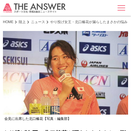
MENU
HOME
陸上
ニュース
やり投げ女王・北口榛花が漏らしたまさかの悩み「
会見に出席した北口榛花【写真：編集部】