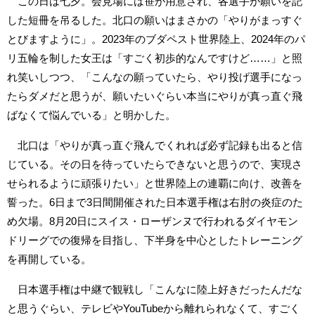
この日は七夕。会見場には笹が用意され、各選手が願いを記
した短冊を吊るした。北口の願いはまさかの「やりがまっすぐ
とびますように」。2023年のブダペスト世界陸上、2024年のパ
リ五輪を制した女王は「すごく初歩的なんですけど……」と照
れ笑いしつつ、「こんなの願っていたら、やり投げ選手になっ
たらダメだと思うが、願いたいぐらい本当にやりが真っ直ぐ飛
ばなくて悩んでいる」と明かした。
北口は「やりが真っ直ぐ飛んでくれれば必ず記録も出ると信
じている。その日を待っていたらできないと思うので、実現さ
せられるように頑張りたい」と世界陸上の連覇に向け、改善を
誓った。6日まで3日間開催された日本選手権は右肘の炎症のた
め欠場。8月20日にスイス・ローザンヌで行われるダイヤモン
ドリーグでの復帰を目指し、下半身を中心としたトレーニング
を再開している。
日本選手権は中継で観戦し「こんなに陸上好きだったんだな
と思うぐらい、テレビやYouTubeから離れられなくて、すごく