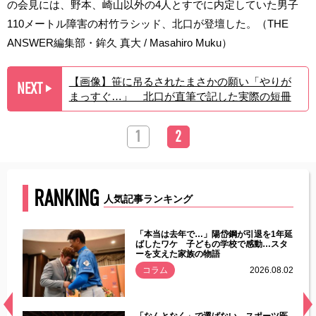
の会見には、野本、崎山以外の4人とすでに内定していた男子
110メートル障害の村竹ラシッド、北口が登壇した。（THE
ANSWER編集部・鉾久 真大 / Masahiro Muku）
【画像】笹に吊るされたまさかの願い「やりが
NEXT
▶︎
まっすぐ…」 北口が直筆で記した実際の短冊
1
2
RANKING
人気記事ランキング
じた違
「本当は去年で…」陽岱鋼が引退を1年延
す」永
ばしたワケ 子どもの学校で感動…スタ
ーを支えた家族の物語
.08.01
コラム
2026.08.02