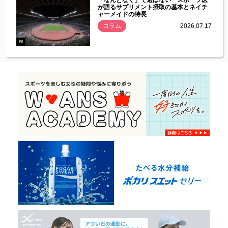
経異常
「なんとなく」で選ばない スポーツ医
づいた
が語るサプリメント摂取の基本とネイチ
ャーメイドの特長
コラム
2026.07.17
.07.21
PR