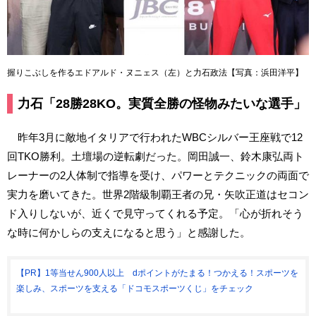
握りこぶしを作るエドアルド・ヌニェス（左）と力石政法【写真：浜田洋平】
力石「28勝28KO。実質全勝の怪物みたいな選手」
昨年3月に敵地イタリアで行われたWBCシルバー王座戦で12
回TKO勝利。土壇場の逆転劇だった。岡田誠一、鈴木康弘両ト
レーナーの2人体制で指導を受け、パワーとテクニックの両面で
実力を磨いてきた。世界2階級制覇王者の兄・矢吹正道はセコン
ド入りしないが、近くで見守ってくれる予定。「心が折れそう
な時に何かしらの支えになると思う」と感謝した。
【PR】1等当せん900人以上 dポイントがたまる！つかえる！スポーツを
楽しみ、スポーツを支える「ドコモスポーツくじ」をチェック