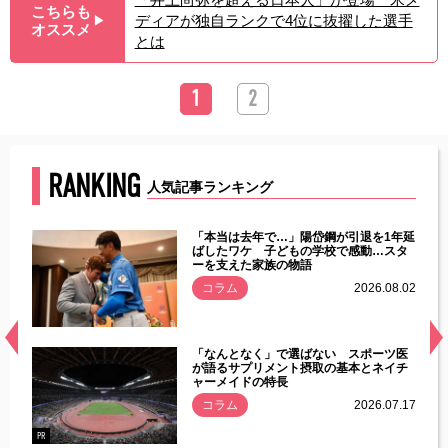
こちらも
ディアが独自ランクで4位に抜擢した選手
▶︎
オススメ
とは
1
2
RANKING
人気記事ランキング
じた違
「本当は去年で…」陽岱鋼が引退を1年延
す」永
ばしたワケ 子どもの学校で感動…スタ
ーを支えた家族の物語
.08.01
コラム
2026.08.02
経異常
「なんとなく」で選ばない スポーツ医
づいた
が語るサプリメント摂取の基本とネイチ
ャーメイドの特長
コラム
2026.07.17
.07.21
PR