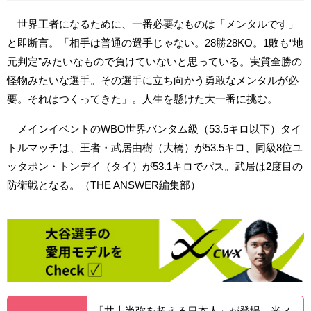
世界王者になるために、一番必要なものは「メンタルです」
と即断言。「相手は普通の選手じゃない。28勝28KO。1敗も“地
元判定”みたいなもので負けていないと思っている。実質全勝の
怪物みたいな選手。その選手に立ち向かう勇敢なメンタルが必
要。それはつくってきた」。人生を懸けた大一番に挑む。
メインイベントのWBO世界バンタム級（53.5キロ以下）タイ
トルマッチは、王者・武居由樹（大橋）が53.5キロ、同級8位ユ
ッタポン・トンデイ（タイ）が53.1キロでパス。武居は2度目の
防衛戦となる。（THE ANSWER編集部）
「井上尚弥を超える日本人」が登場 米メ