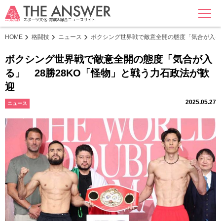
MENU
HOME
格闘技
ニュース
ボクシング世界戦で敵意全開の態度「気合が入る」
ボクシング世界戦で敵意全開の態度「気合が入
る」 28勝28KO「怪物」と戦う力石政法が歓
迎
2025.05.27
ニュース