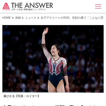
MENU
HOME
体操
ニュース
女子アスリートのSOS、笑顔の裏で「こんなに苦
森ひかる【写真：ロイター】