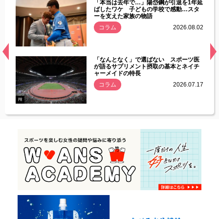
じた違
「本当は去年で…」陽岱鋼が引退を1年延
す」永
ばしたワケ 子どもの学校で感動…スタ
ーを支えた家族の物語
.08.01
コラム
2026.08.02
経異常
「なんとなく」で選ばない スポーツ医
づいた
が語るサプリメント摂取の基本とネイチ
ャーメイドの特長
コラム
2026.07.17
.07.21
PR