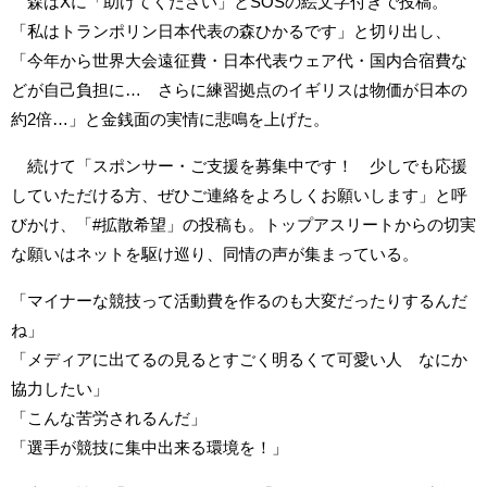
森はXに「助けてください」とSOSの絵文字付きで投稿。
「私はトランポリン日本代表の森ひかるです」と切り出し、
「今年から世界大会遠征費・日本代表ウェア代・国内合宿費な
どが自己負担に… さらに練習拠点のイギリスは物価が日本の
約2倍…」と金銭面の実情に悲鳴を上げた。
続けて「スポンサー・ご支援を募集中です！ 少しでも応援
していただける方、ぜひご連絡をよろしくお願いします」と呼
びかけ、「#拡散希望」の投稿も。トップアスリートからの切実
な願いはネットを駆け巡り、同情の声が集まっている。
「マイナーな競技って活動費を作るのも大変だったりするんだ
ね」
「メディアに出てるの見るとすごく明るくて可愛い人 なにか
協力したい」
「こんな苦労されるんだ」
「選手が競技に集中出来る環境を！」