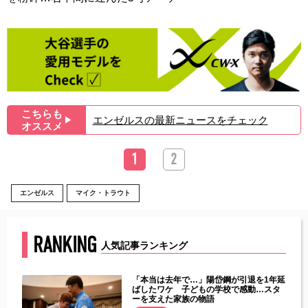
こちらも
エンゼルスの最新ニュースをチェック
▶︎
オススメ
1
2
エンゼルス
マイク・トラウト
RANKING
人気記事ランキング
じた違
「本当は去年で…」陽岱鋼が引退を1年延
す」永
ばしたワケ 子どもの学校で感動…スタ
ーを支えた家族の物語