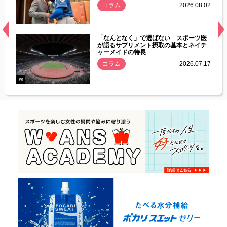
.08.01
コラム
2026.08.02
経異常
「なんとなく」で選ばない スポーツ医
づいた
が語るサプリメント摂取の基本とネイチ
ャーメイドの特長
コラム
2026.07.17
.07.21
PR