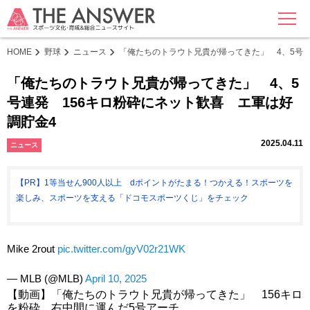
MENU
HOME
野球
ニュース
「俺たちのトラウト兄貴が帰ってきた」 4、5号連
「俺たちのトラウト兄貴が帰ってきた」 4、5
号連発 156キロ粉砕にネット歓喜 エ軍は好
調貯金4
2025.04.11
ニュース
【PR】1等当せん900人以上 dポイントがたまる！つかえる！スポーツを
楽しみ、スポーツを支える「ドコモスポーツくじ」をチェック
Mike 2rout
pic.twitter.com/gyV02r21WK
— MLB (@MLB)
April 10, 2025
【動画】「俺たちのトラウト兄貴が帰ってきた」 156キロ
を粉砕…右中間に運んだ5号アーチ