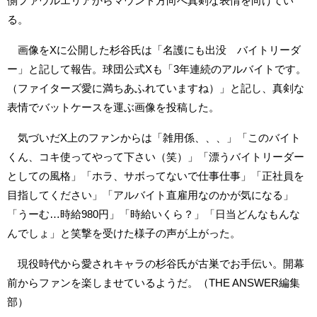
側ファウルエリアからマウンド方向へ真剣な表情を向けてい
る。
画像をXに公開した杉谷氏は「名護にも出没 バイトリーダ
ー」と記して報告。球団公式Xも「3年連続のアルバイトです。
（ファイターズ愛に満ちあふれていますね）」と記し、真剣な
表情でバットケースを運ぶ画像を投稿した。
気づいだX上のファンからは「雑用係、、、」「このバイト
くん、コキ使ってやって下さい（笑）」「漂うバイトリーダー
としての風格」「ホラ、サボってないで仕事仕事」「正社員を
目指してください」「アルバイト直雇用なのかが気になる」
「うーむ…時給980円」「時給いくら？」「日当どんなもんな
んでしょ」と笑撃を受けた様子の声が上がった。
現役時代から愛されキャラの杉谷氏が古巣でお手伝い。開幕
前からファンを楽しませているようだ。（THE ANSWER編集
部）