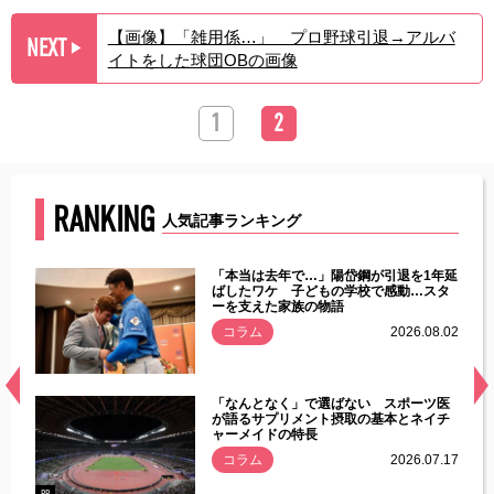
【画像】「雑用係…」 プロ野球引退→アルバ
NEXT
▶︎
イトをした球団OBの画像
1
2
RANKING
人気記事ランキング
じた違
「本当は去年で…」陽岱鋼が引退を1年延
す」永
ばしたワケ 子どもの学校で感動…スタ
ーを支えた家族の物語
.08.01
コラム
2026.08.02
経異常
「なんとなく」で選ばない スポーツ医
づいた
が語るサプリメント摂取の基本とネイチ
ャーメイドの特長
コラム
2026.07.17
.07.21
PR