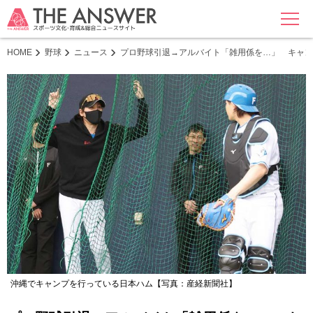
MENU
HOME
野球
ニュース
プロ野球引退→アルバイト「雑用係を…」 キャン
沖縄でキャンプを行っている日本ハム【写真：産経新聞社】