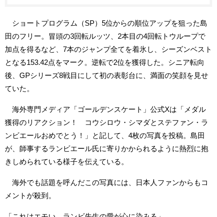
ショートプログラム（SP）5位からの順位アップを狙った島
田のフリー。冒頭の3回転ルッツ、2本目の4回転トウループで
加点を得るなど、7本のジャンプ全てを着氷し、シーズンベスト
となる153.42点をマーク。逆転で2位を獲得した。シニア転向
後、GPシリーズ8戦目にして初の表彰台に、満面の笑顔を見せ
ていた。
海外専門メディア「ゴールデンスケート」公式Xは「メダル
獲得のリアクション！ コウシロウ・シマダとステファン・ラ
ンビエールおめでとう！」と記して、4枚の写真を投稿。島田
が、師事するランビエール氏に寄りかかられるように熱烈に抱
きしめられている様子を伝えている。
海外でも話題を呼んだこの写真には、日本人ファンからもコ
メントが殺到。
「これはエモい ランビ先生の愛が心に染みる」