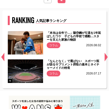
RANKING
人気記事ランキング
じた違
「本当は去年で…」陽岱鋼が引退を1年延
す」永
ばしたワケ 子どもの学校で感動…スタ
ーを支えた家族の物語
.08.01
コラム
2026.08.02
経異常
「なんとなく」で選ばない スポーツ医
づいた
が語るサプリメント摂取の基本とネイチ
ャーメイドの特長
コラム
2026.07.17
.07.21
PR