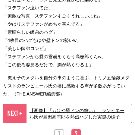
「ステファン泣いてた」
「素敵な写真 ステファンすごくうれしいよね」
「やはりステファンがめちゃ喜んでる」
「素晴らしい師弟のハグ」
「4枚目のハグもはや壁ドンの勢いw」
「美しい師弟コンビ」
「ステファンから愛の雪崩をくらう高志郎くんw」
「この後ろ姿見るだけで、胸が熱くなるよ」
教え子のメダルを自分の事のように喜ぶ、トリノ五輪銀メダ
リストのランビエール氏の姿に感激する声が多数あがってい
た。（THE ANSWER編集部）
【画像】「もはや壁ドンの勢い」 ランビエー
NEXT
▶︎
ル氏が島田高志郎を熱烈ハグした実際の様子
1
2