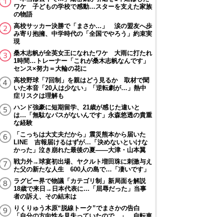
ワケ 子どもの学校で感動…スターを支えた家族
の物語
高校サッカー決勝で「まさか…」 涙の盟友へ歩
み寄り抱擁、中学時代の「全国でやろう」約束実
現
桑木志帆が全英女王になれたワケ 大雨に打たれ
1時間…トレーナー「これが桑木志帆なんです」
センス×努力＝大輪の花に
高校野球「7回制」を親はどう見るか 取材で聞
いた本音「20人は少ない」「逆転劇が…」熱中
症リスクは理解も
ハンド強豪に短期留学、21歳が感じた違いと
は…「無駄なパスがないんです」永森悠透の貴重
な経験
「こっちは大丈夫だから」震災熊本から届いた
LINE 吉報届けるはずが…「決めないといけな
かった」泣き崩れた最後の夏――大津・山本翼
戦力外→球宴初出場、ヤクルト増田珠に刺激与え
た父の新たな人生 600人の島で…「凄いです」
ラグビー界で物議「カテゴリ制」新局面を解説
18歳で来日→日本代表に…「屈辱だった」当事
者の訴え、その結末は
りくりゅう木原“脱線トーク”でまさかの告白
「自分の方向性を見失っていたので…」 自転車