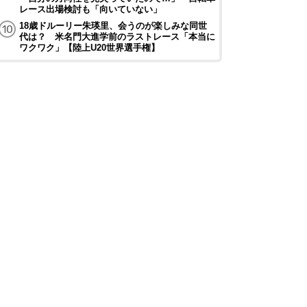
レース出場検討も「向いていない」
18歳ドルーリー朱瑛里、会うのが楽しみな同世
代は？ 米名門大進学前のラストレース「本当に
ワクワク」【陸上U20世界選手権】