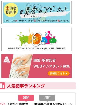
週間
月間
「本当は去年で…」陽岱鋼が引退を1年延ばした