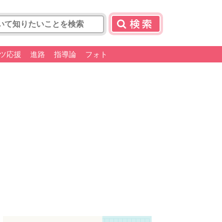
ツ応援
進路
指導論
フォト