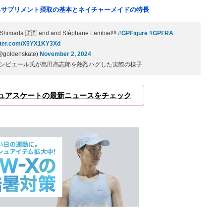
るサプリメント摂取の基本とネイチャーメイドの特長
o Shimada 🇯🇵 and and Stèphane Lambiel!!!
#GPFigure
#GPFRA
itter.com/X5YX1KY3Xd
@goldenskate)
November 2, 2024
ンビエール氏が島田高志郎を熱烈ハグした実際の様子
ュアスケートの最新ニュースをチェック