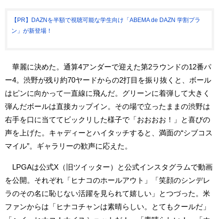
【PR】DAZNを半額で視聴可能な学生向け「ABEMA de DAZN 学割プラ
ン」が新登場！
華麗に決めた。通算4アンダーで迎えた第2ラウンドの12番パ
ー4。渋野が残り約70ヤードからの2打目を振り抜くと、ボール
はピンに向かって一直線に飛んだ。グリーンに着弾して大きく
弾んだボールは直接カップイン。その場で立ったままの渋野は
右手を口に当ててビックリした様子で「おおおお！」と喜びの
声を上げた。キャディーとハイタッチすると、満面の“シブコス
マイル”。ギャラリーの歓声に応えた。
LPGAは公式X（旧ツイッター）と公式インスタグラムで動画
を公開。それぞれ「ヒナコのホールアウト」「笑顔のシンデレ
ラのその名に恥じない活躍を見られて嬉しい」とつづった。米
ファンからは「ヒナコチャンは素晴らしい。とてもクールだ」