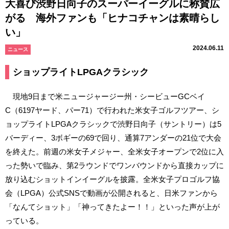
大喜び渋野日向子のスーパーイーグルに称賛広
がる 海外ファンも「ヒナコチャンは素晴らし
い」
2024.06.11
ニュース
ショップライトLPGAクラシック
現地9日まで米ニュージャージー州・シービューGCベイ
C（6197ヤード、パー71）で行われた米女子ゴルフツアー、シ
ョップライトLPGAクラシックで渋野日向子（サントリー）は5
バーディー、3ボギーの69で回り、通算7アンダーの21位で大会
を終えた。前週の米女子メジャー、全米女子オープンで2位に入
った勢いで臨み、第2ラウンドでワンバウンドから直接カップに
放り込むショットインイーグルを披露。全米女子プロゴルフ協
会（LPGA）公式SNSで動画が公開されると、日米ファンから
「なんてショット」「神ってきたよー！！」といった声が上が
っている。