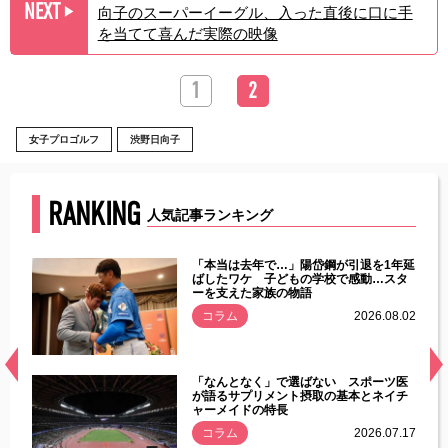
NEXT
向子のスーパーイーグル、入った直後に口に手
▶︎
を当てて喜んだ実際の映像
1
2
女子プロゴルフ
渋野日向子
RANKING
人気記事ランキング
じた違
「本当は去年で…」陽岱鋼が引退を1年延
す」永
ばしたワケ 子どもの学校で感動…スタ
ーを支えた家族の物語
.08.01
コラム
2026.08.02
経異常
「なんとなく」で選ばない スポーツ医
づいた
が語るサプリメント摂取の基本とネイチ
ャーメイドの特長
コラム
2026.07.17
.07.21