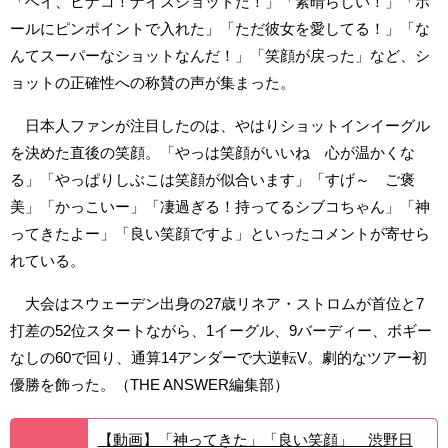
「ヘイ、ヒナコ！ナイスショットだ！」「素晴らしい！」「ホ
ールにピンポイントで入れた」「ただ彼女を愛してる！」「な
んてスーパーなショットなんだ！」「笑顔が戻った」など、シ
ョットの正確性への称賛の声が集まった。
日本人ファンが注目したのは、やはりショットインイーグル
を決めた直後の笑顔。「やっは笑顔がいいね 心が温かくな
る」「やっぱりしぶこは笑顔が似合います」「すげ～ ご褒
美」「かっこいー」「凄過ぎる！持ってるシブコちゃん」「神
ってきたよー」「良い笑顔ですよ」といったコメントが寄せら
れている。
大会はスウェーデン出身の27歳リネア・ストロムが首位と7
打差の52位スタートながら、1イーグル、9バーディー、ボギー
なしの60で回り、通算14アンダーで大逆転V。劇的なツアー初
優勝を飾った。（THE ANSWER編集部）
【動画】「神ってきた」「良い笑顔」 渋野日