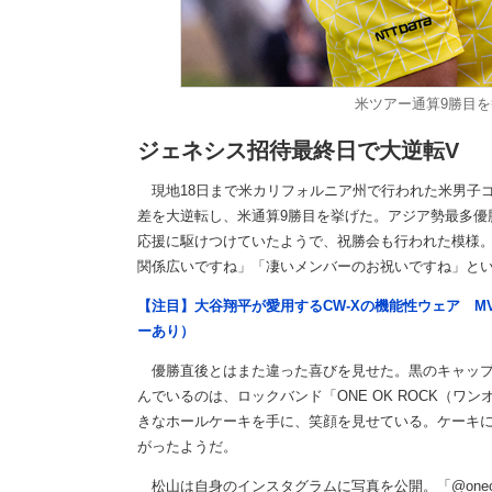
米ツアー通算9勝目
ジェネシス招待最終日で大逆転V
現地18日まで米カリフォルニア州で行われた米男子ゴ
差を大逆転し、米通算9勝目を挙げた。アジア勢最多優
応援に駆けつけていたようで、祝勝会も行われた模様
関係広いですね」「凄いメンバーのお祝いですね」と
【注目】大谷翔平が愛用するCW-Xの機能性ウェア M
ーあり）
優勝直後とはまた違った喜びを見せた。黒のキャップ
んでいるのは、ロックバンド「ONE OK ROCK（ワ
きなホールケーキを手に、笑顔を見せている。ケーキには「Co
がったようだ。
松山は自身のインスタグラムに写真を公開。「@oneokr