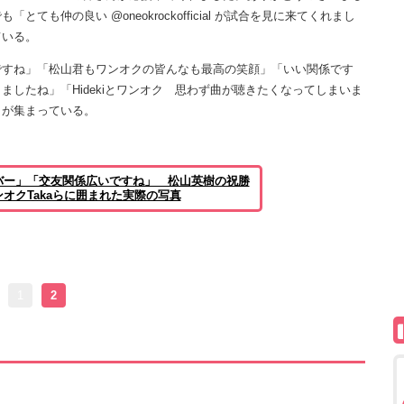
も仲の良い @oneokrockofficial が試合を見に来てくれまし
ている。
すね」「松山君もワンオクの皆んなも最高の笑顔」「いい関係です
したね」「Hidekiとワンオク 思わず曲が聴きたくなってしまいま
トが集まっている。
バー」「交友関係広いですね」 松山英樹の祝勝
オクTakaらに囲まれた実際の写真
1
2