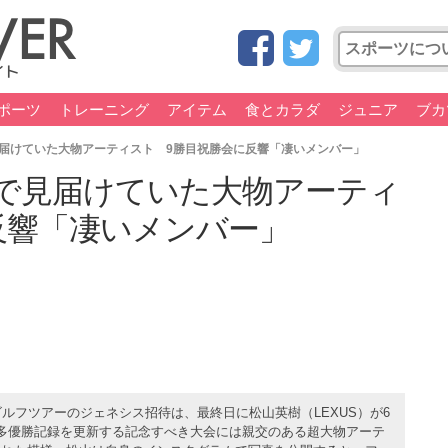
ポーツ
トレーニング
アイテム
食とカラダ
ジュニア
ブカ
届けていた大物アーティスト 9勝目祝勝会に反響「凄いメンバー」
で見届けていた大物アーティ
反響「凄いメンバー」
ルフツアーのジェネシス招待は、最終日に松山英樹（LEXUS）が6
多優勝記録を更新する記念すべき大会には親交のある超大物アーテ