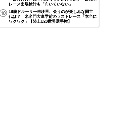
レース出場検討も「向いていない」
18歳ドルーリー朱瑛里、会うのが楽しみな同世
代は？ 米名門大進学前のラストレース「本当に
ワクワク」【陸上U20世界選手権】