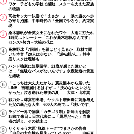
ワケ 子どもの学校で感動…スターを支えた家族
の物語
高校サッカー決勝で「まさか…」 涙の盟友へ歩
み寄り抱擁、中学時代の「全国でやろう」約束実
現
桑木志帆が全英女王になれたワケ 大雨に打たれ
1時間…トレーナー「これが桑木志帆なんです」
センス×努力＝大輪の花に
高校野球「7回制」を親はどう見るか 取材で聞
いた本音「20人は少ない」「逆転劇が…」熱中
症リスクは理解も
ハンド強豪に短期留学、21歳が感じた違いと
は…「無駄なパスがないんです」永森悠透の貴重
な経験
「こっちは大丈夫だから」震災熊本から届いた
LINE 吉報届けるはずが…「決めないといけな
かった」泣き崩れた最後の夏――大津・山本翼
戦力外→球宴初出場、ヤクルト増田珠に刺激与え
た父の新たな人生 600人の島で…「凄いです」
ラグビー界で物議「カテゴリ制」新局面を解説
18歳で来日→日本代表に…「屈辱だった」当事
者の訴え、その結末は
りくりゅう木原“脱線トーク”でまさかの告白
「自分の方向性を見失っていたので…」 自転車