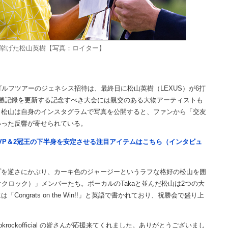
を挙げた松山英樹【写真：ロイター】
ルフツアーのジェネシス招待は、最終日に松山英樹（LEXUS）が6打
勝記録を更新する記念すべき大会には親交のある大物アーティストも
。松山は自身のインスタグラムで写真を公開すると、ファンから「交友
いった反響が寄せられている。
VP＆2冠王の下半身を安定させる注目アイテムはこちら（インタビュ
を逆さにかぶり、カーキ色のジャージーというラフな格好の松山を囲
ンオクロック）」メンバーたち。ボーカルのTakaと並んだ松山は2つの大
ngrats on the Win!!」と英語で書かれており、祝勝会で盛り上
ockofficial の皆さんが応援来てくれました。ありがとうございまし