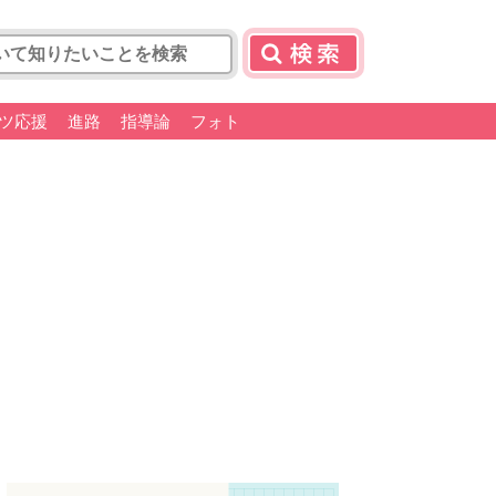
ツ応援
進路
指導論
フォト