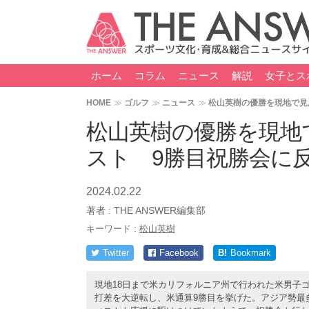
ホーム
コラム
ニュース
解説
女子とス
HOME
ゴルフ
ニュース
松山英樹の優勝を現地で見
松山英樹の優勝を現地
スト 9勝目祝勝会に
2024.02.22
著者 :
THE ANSWER編集部
キーワード :
松山英樹
Twitter
Facebook
B!
Bookmark
現地18日まで米カリフォルニア州で行われた米男子ゴ
打差を大逆転し、米通算9勝目を挙げた。アジア勢最