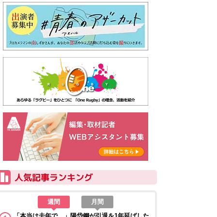
週間
月間
「本当は去年で…」陽岱鋼が引退を1年延ばした