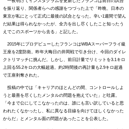
一夜明けてインスタグラムを更新したフランコは前日の試合
を振り返り、関係者らへの感謝をつづった上で「昨晩、日本の
東京が私にとって正式に最後の試合となった。辛い1週間で望ん
だ結果は得られなかったが、全力を出し尽くしたこと知ったう
えでこのスポーツから去る」と記した。
2015年にプロデビューしたフランコはWBAスーパーフライ級
王座を2度防衛。昨年大晦日の井岡戦で引き分け、今回のダイレ
クトリマッチに挑んだ。しかし、前日計量でリミットを3.1キロ
上回る55.2キロの大幅超過。約2時間後の再計量も2.9キロ超過
で王座剥奪された。
投稿の中では「キャリアのほとんどの間、コントロールしよ
うと最善を尽くしたメンタルの問題を抱えていた」と吐露。
「今まで公にしてこなかったのは、誰にも言い訳していると思
われたくなかったし、私に異なる目線を向けてほしくなかった
からだ」とメンタル面の問題があったことを公表した。