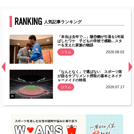
RANKING
人気記事ランキング
じた違
「本当は去年で…」陽岱鋼が引退を1年延
す」永
ばしたワケ 子どもの学校で感動…スタ
ーを支えた家族の物語
.08.01
コラム
2026.08.02
経異常
「なんとなく」で選ばない スポーツ医
づいた
が語るサプリメント摂取の基本とネイチ
ャーメイドの特長
コラム
2026.07.17
.07.21
PR