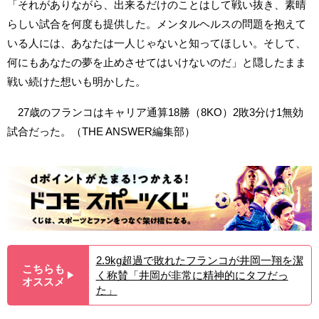
「それがありながら、出来るだけのことはして戦い抜き、素晴
らしい試合を何度も提供した。メンタルヘルスの問題を抱えて
いる人には、あなたは一人じゃないと知ってほしい。そして、
何にもあなたの夢を止めさせてはいけないのだ」と隠したまま
戦い続けた想いも明かした。
27歳のフランコはキャリア通算18勝（8KO）2敗3分け1無効
試合だった。（THE ANSWER編集部）
2.9kg超過で敗れたフランコが井岡一翔を潔
こちらも
く称賛「井岡が非常に精神的にタフだっ
▶︎
オススメ
た」