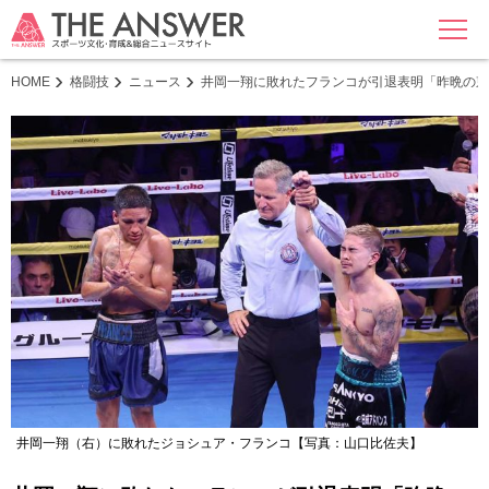
MENU
HOME
格闘技
ニュース
井岡一翔に敗れたフランコが引退表明「昨晩の東
井岡一翔（右）に敗れたジョシュア・フランコ【写真：山口比佐夫】