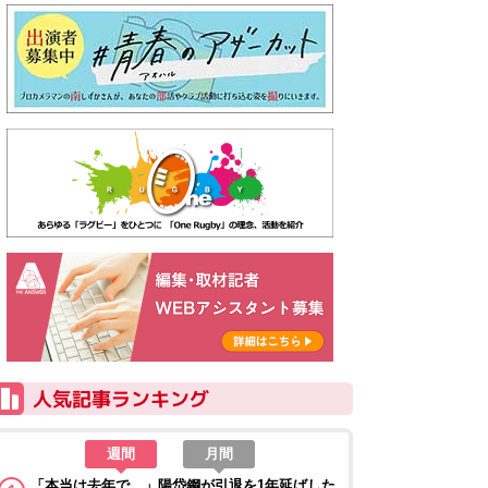
週間
月間
「本当は去年で…」陽岱鋼が引退を1年延ばした