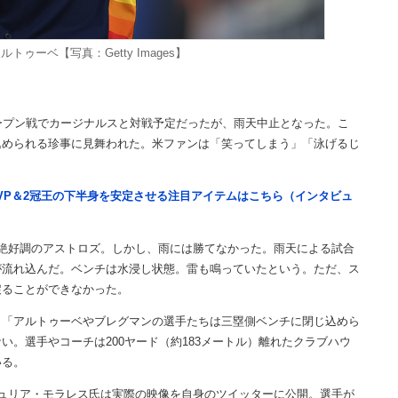
ゥーベ【写真：Getty Images】
ープン戦でカージナルスと対戦予定だったが、雨天中止となった。こ
込められる珍事に見舞われた。米ファンは「笑ってしまう」「泳げるじ
VP＆2冠王の下半身を安定させる注目アイテムはこちら（インタビュ
絶好調のアストロズ。しかし、雨には勝てなかった。雨天による試合
が流れ込んだ。ベンチは水浸し状態。雷も鳴っていたという。ただ、ス
戻ることができなかった。
「アルトゥーベやブレグマンの選手たちは三塁側ベンチに閉じ込めら
。選手やコーチは200ヤード（約183メートル）離れたクラブハウ
いる。
ュリア・モラレス氏は実際の映像を自身のツイッターに公開。選手が