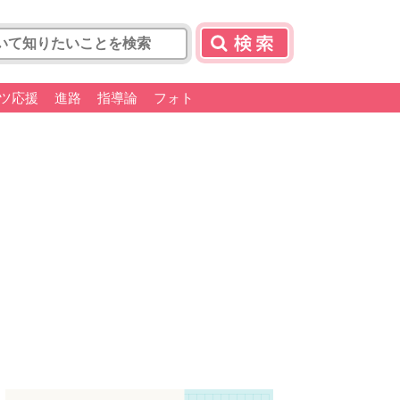
ツ応援
進路
指導論
フォト