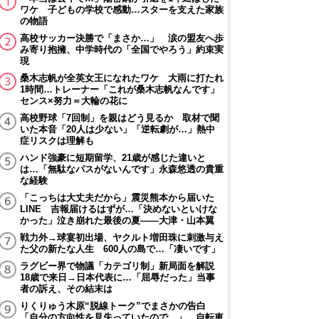
ワケ 子どもの学校で感動…スターを支えた家族
の物語
高校サッカー決勝で「まさか…」 涙の盟友へ歩
み寄り抱擁、中学時代の「全国でやろう」約束実
現
桑木志帆が全英女王になれたワケ 大雨に打たれ
1時間…トレーナー「これが桑木志帆なんです」
センス×努力＝大輪の花に
高校野球「7回制」を親はどう見るか 取材で聞
いた本音「20人は少ない」「逆転劇が…」熱中
症リスクは理解も
ハンド強豪に短期留学、21歳が感じた違いと
は…「無駄なパスがないんです」永森悠透の貴重
な経験
「こっちは大丈夫だから」震災熊本から届いた
LINE 吉報届けるはずが…「決めないといけな
かった」泣き崩れた最後の夏――大津・山本翼
戦力外→球宴初出場、ヤクルト増田珠に刺激与え
た父の新たな人生 600人の島で…「凄いです」
ラグビー界で物議「カテゴリ制」新局面を解説
18歳で来日→日本代表に…「屈辱だった」当事
者の訴え、その結末は
りくりゅう木原“脱線トーク”でまさかの告白
「自分の方向性を見失っていたので…」 自転車