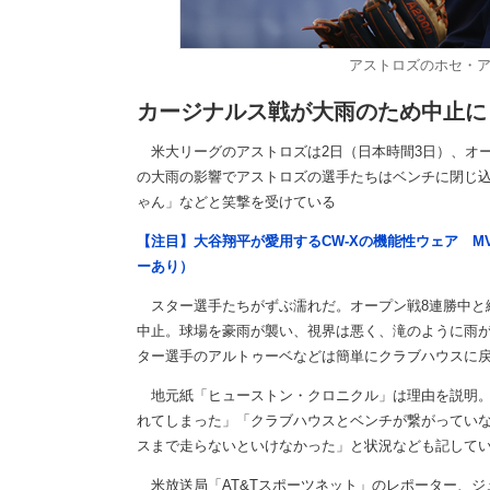
アストロズのホセ・アルト
カージナルス戦が大雨のため中止に
米大リーグのアストロズは2日（日本時間3日）、オ
の大雨の影響でアストロズの選手たちはベンチに閉じ
ゃん」などと笑撃を受けている
【注目】大谷翔平が愛用するCW-Xの機能性ウェア M
ーあり）
スター選手たちがずぶ濡れだ。オープン戦8連勝中と
中止。球場を豪雨が襲い、視界は悪く、滝のように雨
ター選手のアルトゥーベなどは簡単にクラブハウスに
地元紙「ヒューストン・クロニクル」は理由を説明。
れてしまった」「クラブハウスとベンチが繋がっていない
スまで走らないといけなかった」と状況なども記して
米放送局「AT&Tスポーツネット」のレポーター、ジ