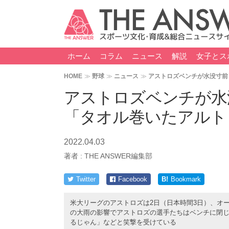
ホーム
コラム
ニュース
解説
女子とス
HOME
野球
ニュース
アストロズベンチが水没寸前
アストロズベンチが水
「タオル巻いたアルト
2022.04.03
著者 :
THE ANSWER編集部
Twitter
Facebook
B!
Bookmark
米大リーグのアストロズは2日（日本時間3日）、オ
の大雨の影響でアストロズの選手たちはベンチに閉
るじゃん」などと笑撃を受けている