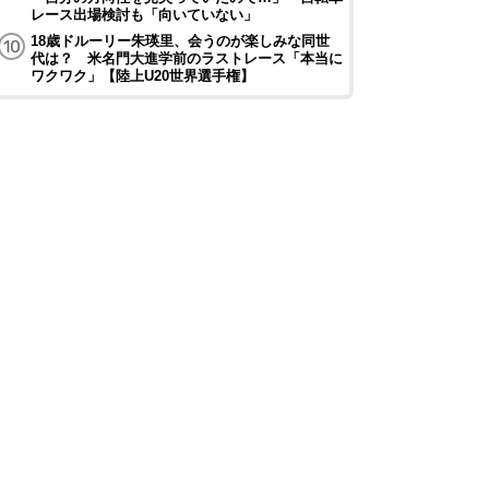
レース出場検討も「向いていない」
18歳ドルーリー朱瑛里、会うのが楽しみな同世
代は？ 米名門大進学前のラストレース「本当に
ワクワク」【陸上U20世界選手権】