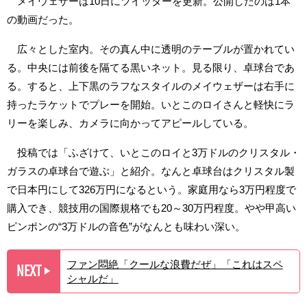
メイウェザーは10日にツイッターを更新。公開したのは1本
の動画だった。
広々とした室内。その真ん中に透明のテーブルが置かれてい
る。中央には前後を隔てる黒いネット。見る限り、卓球台であ
る。すると、上下黒のラフなスタイルのメイウェザーは右手に
持ったラケットでプレーを開始。いとこのロイさんと軽快にラ
リーを楽しみ、カメラに向かってアピールしている。
投稿では「ふざけて、いとこのロイと3万ドルのクリスタル・
ガラスの卓球台で遊ぶ」と紹介。なんと卓球台はクリスタル製
で日本円にして326万円になるという。家庭用なら3万円程度で
購入でき、競技用の国際規格でも20～30万円程度。やや甲高い
ピンポンの“3万ドルの音色”がなんとも味わい深い。
ファン悶絶「クールな浪費だぜ」「これはスペ
NEXT
▶︎
シャルだ」