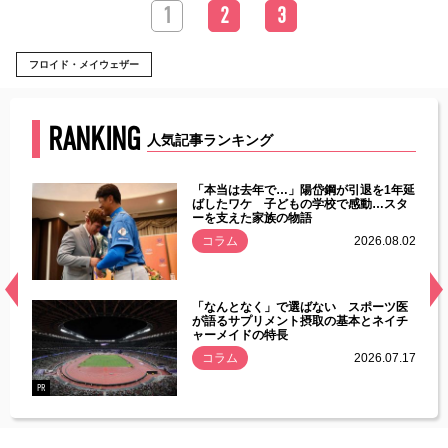
1
2
3
フロイド・メイウェザー
RANKING
人気記事ランキング
じた違
「本当は去年で…」陽岱鋼が引退を1年延
す」永
ばしたワケ 子どもの学校で感動…スタ
ーを支えた家族の物語
.08.01
コラム
2026.08.02
経異常
「なんとなく」で選ばない スポーツ医
づいた
が語るサプリメント摂取の基本とネイチ
ャーメイドの特長
コラム
2026.07.17
.07.21
PR