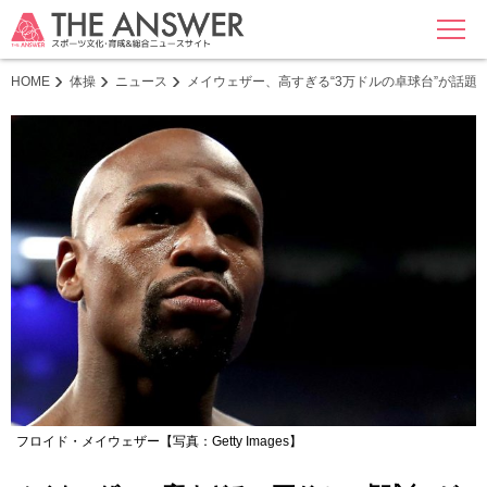
MENU
HOME
体操
ニュース
メイウェザー、高すぎる“3万ドルの卓球台”が話題
フロイド・メイウェザー【写真：Getty Images】