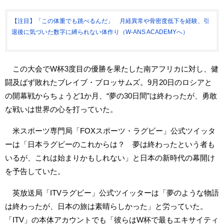
【注目】「この体重でも跳べるんだ」 月経異常や骨密度低下を経験、引
退後に気づいた数字に縛られない体作り（W-ANS ACADEMYへ）
この大会でW杯3度目の優勝を果たした南アフリカに対し、健
闘及ばず敗れたブレイブ・ブロッサムズ。9月20日のロシアと
の開幕戦からちょうど1か月、“夢の30日間”は終わったが、勇敢
な戦いは世界の心を打っていた。
米スポーツ専門局「FOXスポーツ・ラグビー」公式ツイッタ
ーは「日本ラグビーのこれからは？ 夢は終わったという者も
いるが、これは始まりかもしれない」と日本の新時代の幕開け
を予告していた。
英放送局「ITVラグビー」公式ツイッターは「夢のような物語
は終わったが、日本の旅は素晴らしかった」と労っていた。
「ITV」の本体アカウントでも「彼らはW杯で最もエキサイティ