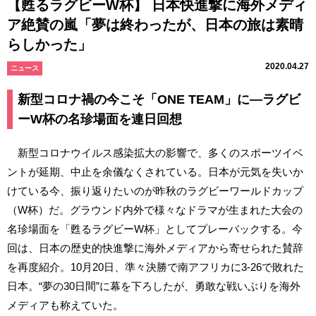
【甦るラグビーW杯】 日本快進撃に海外メディ
ア絶賛の嵐「夢は終わったが、日本の旅は素晴
らしかった」
2020.04.27
ニュース
新型コロナ禍の今こそ「ONE TEAM」に―ラグビ
ーW杯の名珍場面を連日回想
新型コロナウイルス感染拡大の影響で、多くのスポーツイベ
ントが延期、中止を余儀なくされている。日本が元気を失いか
けている今、振り返りたいのが昨秋のラグビーワールドカップ
（W杯）だ。グラウンド内外で様々なドラマが生まれた大会の
名珍場面を「甦るラグビーW杯」としてプレーバックする。今
回は、日本の歴史的快進撃に海外メディアから寄せられた賛辞
を再度紹介。10月20日、準々決勝で南アフリカに3-26で敗れた
日本。“夢の30日間”に幕を下ろしたが、勇敢な戦いぶりを海外
メディアも称えていた。