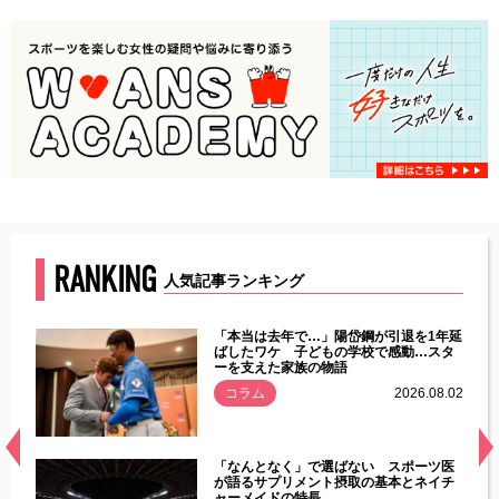
RANKING
人気記事ランキング
じた違
「本当は去年で…」陽岱鋼が引退を1年延
す」永
ばしたワケ 子どもの学校で感動…スタ
ーを支えた家族の物語
.08.01
コラム
2026.08.02
経異常
「なんとなく」で選ばない スポーツ医
づいた
が語るサプリメント摂取の基本とネイチ
ャーメイドの特長