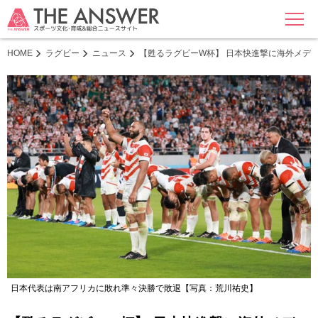
MENU
HOME
ラグビー
ニュース
【甦るラグビーW杯】 日本快進撃に海外メデ
日本代表は南アフリカに敗れ準々決勝で敗退【写真：荒川祐史】