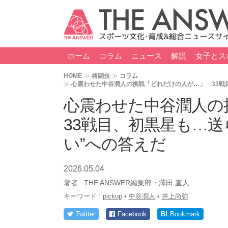
ホーム
コラム
ニュース
解説
女子とス
HOME
格闘技
コラム
心震わせた中谷潤人の挑戦「どれだけの人が…」 33戦目
心震わせた中谷潤人
33戦目、初黒星も…送
い”への答えだ
2026.05.04
著者 :
THE ANSWER編集部・澤田 直人
キーワード :
pickup
•
中谷潤人
•
井上尚弥
Twitter
Facebook
B!
Bookmark