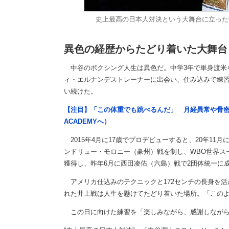
史上最高の日本人対決という大舞台に立った中谷【写
異色の経歴からたどり着いた大舞台
中谷のボクシング人生は異色だ。中学3年で単身渡米
ィ・エルナンデストレーナーに出会い、住み込みで練
い続けた。
【注目】「この体重でも跳べるんだ」 月経異常や骨密
ACADEMYへ）
2015年4月に17歳でプロデビューすると、20年11
ンドリュー・モロニー（豪州）戦を制し、WBO世界スー
獲得し、昨年6月に西田凌佑（六島）戦で2団体統一に
アメリカ仕込みのテクニックと172センチの長身を活
れた井上戦は人生を懸けてたどり着いた場所。「この
この日に向けた練習を「楽しみながら、感謝しながら