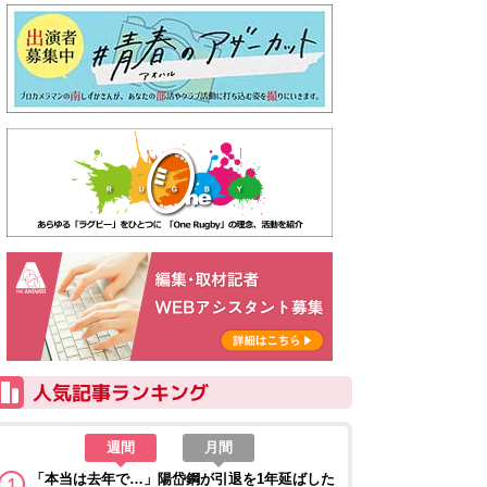
週間
月間
「本当は去年で…」陽岱鋼が引退を1年延ばした