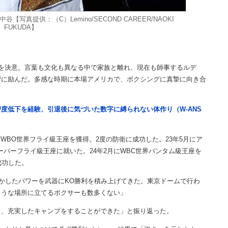
真提供：（C）Lemino/SECOND CAREER/NAOKI
FUKUDA】
を決意。言葉も文化も異なる中で家族と離れ、現在も師事するルデ
習に励んだ。多感な時期に本場アメリカで、ボクシングに真摯に向き合
度低下を経験、引退後に気づいた数字に縛られない体作り（W-ANS
月にWBO世界フライ級王座を獲得。2度の防衛に成功した。23年5月にア
パーフライ級王座に就いた。24年2月にWBC世界バンタム級王座を
成功した。
かしたパワーを武器にKO勝利を積み上げてきた。東京ドームで行わ
ような場所に立てるボクサーも数多くない」
、充実したキャンプをすることができた」と振り返った。