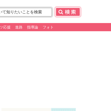
ツ応援
進路
指導論
フォト