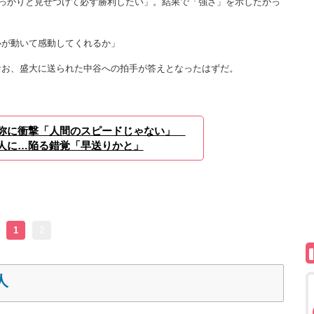
しっかりと見せつけて必ず勝利したい」。結果で「強さ」を示したかっ
心が動いて感動してくれるか」
お、盛大に送られた中谷への拍手が答えとなったはずだ。
弥に衝撃「人間のスピードじゃない」
人に…陥る錯覚「早送りかと」
1
2
人