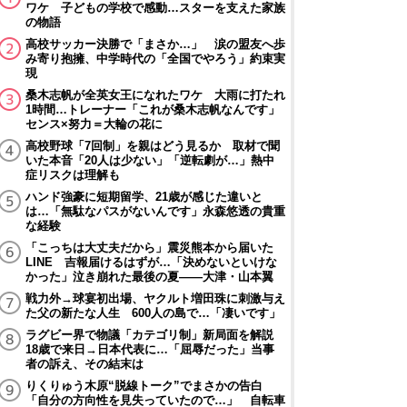
ワケ 子どもの学校で感動…スターを支えた家族
の物語
高校サッカー決勝で「まさか…」 涙の盟友へ歩
み寄り抱擁、中学時代の「全国でやろう」約束実
現
桑木志帆が全英女王になれたワケ 大雨に打たれ
1時間…トレーナー「これが桑木志帆なんです」
センス×努力＝大輪の花に
高校野球「7回制」を親はどう見るか 取材で聞
いた本音「20人は少ない」「逆転劇が…」熱中
症リスクは理解も
ハンド強豪に短期留学、21歳が感じた違いと
は…「無駄なパスがないんです」永森悠透の貴重
な経験
「こっちは大丈夫だから」震災熊本から届いた
LINE 吉報届けるはずが…「決めないといけな
かった」泣き崩れた最後の夏――大津・山本翼
戦力外→球宴初出場、ヤクルト増田珠に刺激与え
た父の新たな人生 600人の島で…「凄いです」
ラグビー界で物議「カテゴリ制」新局面を解説
18歳で来日→日本代表に…「屈辱だった」当事
者の訴え、その結末は
りくりゅう木原“脱線トーク”でまさかの告白
「自分の方向性を見失っていたので…」 自転車