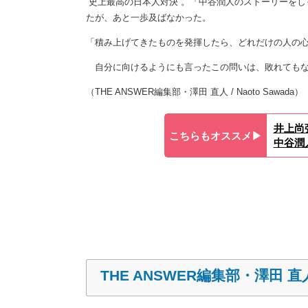
“史上最高の日本人対決”。「中谷潤人のストーリーを
たが、あと一歩及ばなかった。
「積み上げてきたものを発揮したら、どれだけの人の
自分に向けるようにも言ったこの問いは、敗れてもな
（THE ANSWER編集部・澤田 直人 / Naoto Sawada）
井上尚
こちらもオススメ▶︎
中谷潤
THE ANSWER編集部・澤田 直