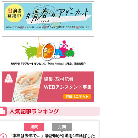
週間
月間
「本当は去年で…」陽岱鋼が引退を1年延ばした