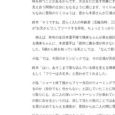
味を持つことがあるからです。欠点をただ直す対象に
支え合う関係の土台にもなるように感じます。りくり
ちなみに普段のりくりゅうは、昔から木原さんが三浦
鈴木「そうですね。恐らく2人の年齢差（五輪当時、三
が“お兄さん”としてリードする存在。ちょっとうっか
例えば、昨年の全日本選手権で璃来ちゃんが肩を脱臼
る璃来ちゃんに、木原選手は『絶対に腕を僕が外さな
した。5歳から彼を知っている私としては、『なんて頼
小塩「では、今回のオリンピックでは、その立場が完
鈴木「はい。あそこまで落ち込んでいる彼を支える璃
もしく『フリーは大丈夫』と思わせてくれました」
小塩「ショート終了後からフリー当日のウォーミング
るのか（自分でも）分からない』と話していたことに
り取りにも、お二人の深いパートナーシップが表れて
の前に出せるというのは、決して当たり前のことでは
を受け止めてもらえる感覚が、普段からお二人の間に