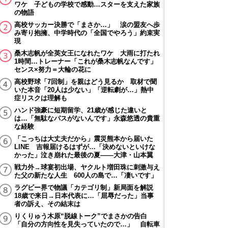
ワケ 子どもの学校で感動…スターを支えた家族
の物語
高校サッカー決勝で「まさか…」 涙の盟友へ歩
み寄り抱擁、中学時代の「全国でやろう」約束実
現
桑木志帆が全英女王になれたワケ 大雨に打たれ
1時間…トレーナー「これが桑木志帆なんです」
センス×努力＝大輪の花に
高校野球「7回制」を親はどう見るか 取材で聞
いた本音「20人は少ない」「逆転劇が…」熱中
症リスクは理解も
ハンド強豪に短期留学、21歳が感じた違いと
は…「無駄なパスがないんです」永森悠透の貴重
な経験
「こっちは大丈夫だから」震災熊本から届いた
LINE 吉報届けるはずが…「決めないといけな
かった」泣き崩れた最後の夏――大津・山本翼
戦力外→球宴初出場、ヤクルト増田珠に刺激与え
た父の新たな人生 600人の島で…「凄いです」
ラグビー界で物議「カテゴリ制」新局面を解説
18歳で来日→日本代表に…「屈辱だった」当事
者の訴え、その結末は
りくりゅう木原“脱線トーク”でまさかの告白
「自分の方向性を見失っていたので…」 自転車