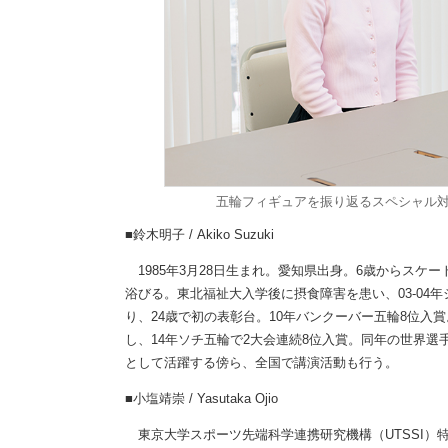
五輪フィギュアを振り返るスペシャル
■鈴木明子 / Akiko Suzuki
1985年3月28日生まれ。愛知県出身。6歳からスケー
浴びる。東北福祉大入学後に摂食障害を患い、03-04
り、24歳で初の表彰台。10年バンクーバー五輪8位入
し、14年ソチ五輪で2大会連続8位入賞。同年の世界選
として活躍する傍ら、全国で講演活動も行う。
■小塩靖崇 / Yasutaka Ojio
東京大学スポーツ先端科学連携研究機構（UTSSI）