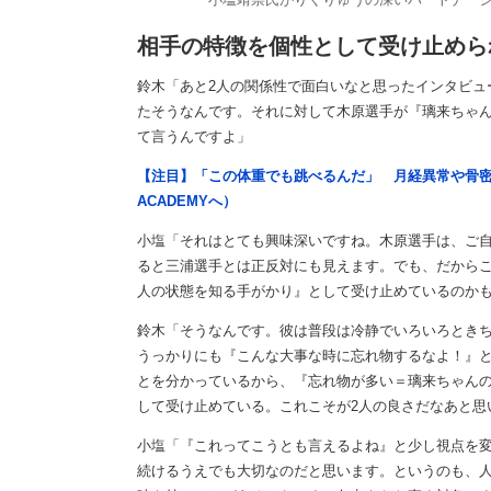
相手の特徴を個性として受け止めら
鈴木「あと2人の関係性で面白いなと思ったインタビュ
たそうなんです。それに対して木原選手が『璃来ちゃ
て言うんですよ」
【注目】「この体重でも跳べるんだ」 月経異常や骨密
ACADEMYへ）
小塩「それはとても興味深いですね。木原選手は、ご
ると三浦選手とは正反対にも見えます。でも、だから
人の状態を知る手がかり』として受け止めているのか
鈴木「そうなんです。彼は普段は冷静でいろいろとき
うっかりにも『こんな大事な時に忘れ物するなよ！』
とを分かっているから、『忘れ物が多い＝璃来ちゃん
して受け止めている。これこそが2人の良さだなあと思
小塩「『これってこうとも言えるよね』と少し視点を
続けるうえでも大切なのだと思います。というのも、