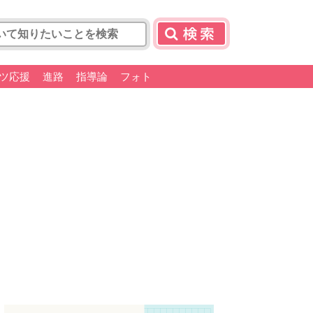
ツ応援
進路
指導論
フォト