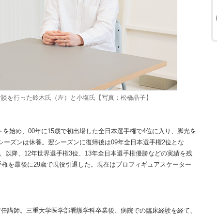
対談を行った鈴木氏（左）と小塩氏【写真：松橋晶子】
トを始め、00年に15歳で初出場した全日本選手権で4位に入り、脚光を
年シーズンは休養。翌シーズンに復帰後は09年全日本選手権2位とな
賞。以降、12年世界選手権3位、13年全日本選手権優勝などの実績を残
手権を最後に29歳で現役引退した。現在はプロフィギュアスケーター
特任講師。三重大学医学部看護学科卒業後、病院での臨床経験を経て、