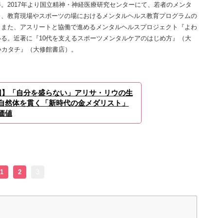
。2017年より国立精神・神経医療研究センターにて、若者のメンタ
し、教育現場やスポーツの場におけるメンタルヘルス教育プログラムの
。また、アスリートと協働で進めるメンタルヘルスプロジェクト『よわ
る。近著に『10代を支えるスポーツメンタルケアのはじめ方』（大
いカタチ』（大修館書店）。
回】「自分を盛らない」アリサ・リウの生
自然体を貫く「新時代の金メダリスト」
価値
1
2
3