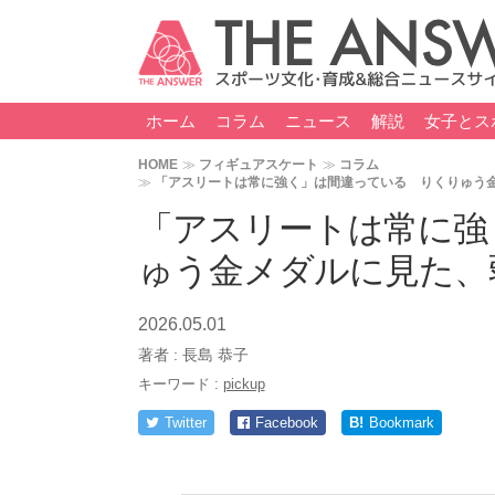
ホーム
コラム
ニュース
解説
女子とス
HOME
フィギュアスケート
コラム
「アスリートは常に強く」は間違っている りくりゅう金
「アスリートは常に強
ゅう金メダルに見た、
2026.05.01
著者 :
長島 恭子
キーワード :
pickup
Twitter
Facebook
B!
Bookmark