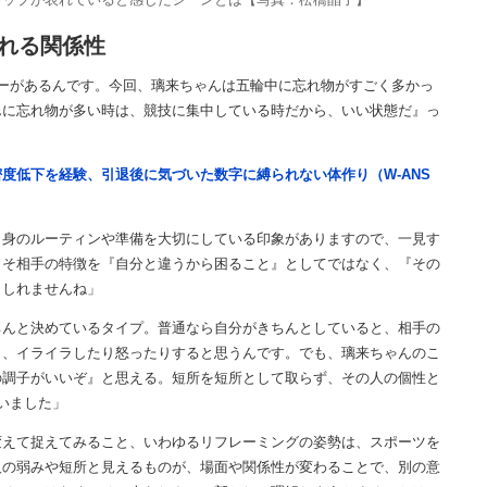
れる関係性
ーがあるんです。今回、璃来ちゃんは五輪中に忘れ物がすごく多かっ
んに忘れ物が多い時は、競技に集中している時だから、いい状態だ』っ
度低下を経験、引退後に気づいた数字に縛られない体作り（W-ANS
自身のルーティンや準備を大切にしている印象がありますので、一見す
こそ相手の特徴を『自分と違うから困ること』としてではなく、『その
もしれませんね」
ちんと決めているタイプ。普通なら自分がきちんとしていると、相手の
と、イライラしたり怒ったりすると思うんです。でも、璃来ちゃんのこ
の調子がいいぞ』と思える。短所を短所として取らず、その人の個性と
いました」
変えて捉えてみること、いわゆるリフレーミングの姿勢は、スポーツを
人の弱みや短所と見えるものが、場面や関係性が変わることで、別の意