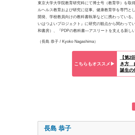
東京大学大学院教育研究科にて博士号（教育学）を取得
ルヘルス教育および研究に従事。健康教育学を専門と
開発、学校教員向けの教科書執筆などに携わっている
いはつよいプロジェクト』に研究の観点から関わってい
和書房）、『PDPの教科書―アスリートを支える新し
（長島 恭子 / Kyoko Nagashima）
【第2
こちらもオススメ▶︎
き方 
誕生の
長島 恭子