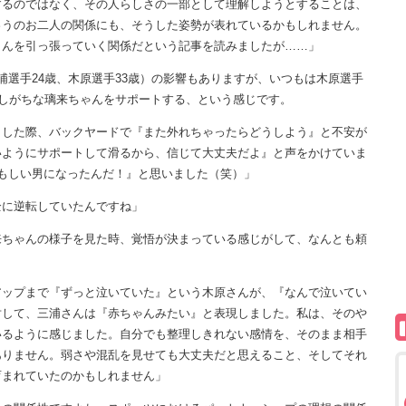
するのではなく、その人らしさの一部として理解しようとすることは、
ゅうのお二人の関係にも、そうした姿勢が表れているかもしれません。
さんを引っ張っていく関係だという記事を読みましたが……」
浦選手24歳、木原選手33歳）の影響もありますが、いつもは木原選手
りしがちな璃来ちゃんをサポートする、という感じです。
した際、バックヤードで『また外れちゃったらどうしよう』と不安が
いようにサポートして滑るから、信じて大丈夫だよ』と声をかけていま
もしい男になったんだ！』と思いました（笑）」
全に逆転していたんですね」
来ちゃんの様子を見た時、覚悟が決まっている感じがして、なんとも頼
アップまで『ずっと泣いていた』という木原さんが、『なんで泣いてい
対して、三浦さんは『赤ちゃんみたい』と表現しました。私は、そのや
いるように感じました。自分でも整理しきれない感情を、そのまま相手
ありません。弱さや混乱を見せても大丈夫だと思えること、そしてそれ
育まれていたのかもしれません」