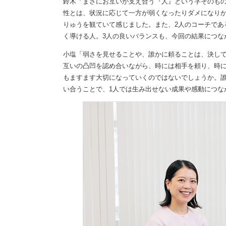
鈴木「まさにお互いが支え合う『人』という字そのも
性とは、状況に応じて一方が弱くなったりダメになり
りゅうを観ていて感じました。また、2人のコーチであ
く導ける人。3人の良いバランスも、今回の結果につな
小塩「弱さを見せることや、誰かに頼ることは、決し
互いの凸凹を認め合いながら、時には相手を頼り、時
もますます大切になっていくのではないでしょうか。誰
い合うことで、1人では生み出せない成果や感動につな