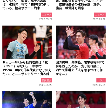
しくない」 監督、選手の反応
習、生配信も全キャンセル…バレ
は…逮捕の一報で「精神的に参っ
ー佐藤容疑者の逮捕余波 選手、
ている」協会サポート約束
協会、報道陣も困惑
ニュース
ニュース
2026.05.29
2026.05.29
サッカーGKから転向理由は「靴
涙の終戦…高橋藍、電撃移籍2年で
（32cm）がない」 中学で
何を残したのか 売り切れ続出、
195cm、8年で日本代表になり伝え
内外で影響力「人を惹きつける何
たいこと――サントリー・鬼木錬
かを…」
競技選び
コラム
2026.05.23
2026.05.21