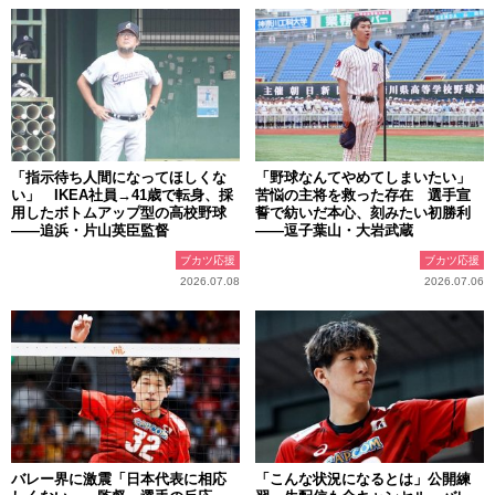
「指示待ち人間になってほしくな
「野球なんてやめてしまいたい」
い」 IKEA社員→41歳で転身、採
苦悩の主将を救った存在 選手宣
用したボトムアップ型の高校野球
誓で紡いだ本心、刻みたい初勝利
――追浜・片山英臣監督
――逗子葉山・大岩武蔵
ブカツ応援
ブカツ応援
2026.07.08
2026.07.06
バレー界に激震「日本代表に相応
「こんな状況になるとは」公開練