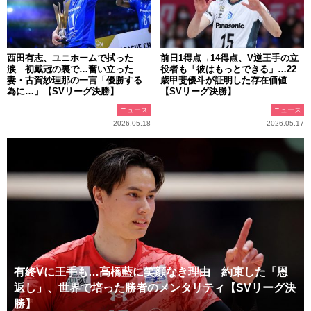
西田有志、ユニホームで拭った
前日1得点→14得点、V逆王手の立
涙 初戴冠の裏で…奮い立った
役者も「彼はもっとできる」…22
妻・古賀紗理那の一言「優勝する
歳甲斐優斗が証明した存在価値
為に…」【SVリーグ決勝】
【SVリーグ決勝】
ニュース
ニュース
2026.05.18
2026.05.17
有終Vに王手も…高橋藍に笑顔なき理由 約束した「恩
返し」、世界で培った勝者のメンタリティ【SVリーグ決
勝】