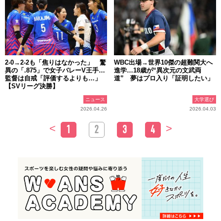
2-0→2-2も「焦りはなかった」 驚
WBC出場→世界10傑の超難関大へ
異の「.875」で女子バレーV王手…
進学…18歳が“異次元の文武両
監督は自戒「評価するよりも…」
道” 夢はプロ入り「証明したい」
【SVリーグ決勝】
ニュース
大学選び
2026.04.26
2026.04.03
<
>
1
2
3
4