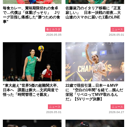
毎食カレー、賞味期限切れの食卓
佐藤淑乃のイタリア移籍に「正直
で…代償は「体重げっそり」 Jリ
寂しい」 日本一決戦の前夜…大
ーグ目指し痛感した“勝つための食
山遼のスマホに届いた1通のLINE
事”
食とカラダ
ニュース
2026.05.05
2026.05.01
“東大超え”世界5傑の超難関大卒、
22歳で現役引退→日本一＆MVP
日本へ 課題は膨大…文武両道で
に “空白の1年間”を経て…掴んだ
悟った「時間管理こそ親友」
栄冠「リベロってMVP取れるん
だ」【SVリーグ決勝】
ニュース
ニュース
2026.05.01
2026.04.27