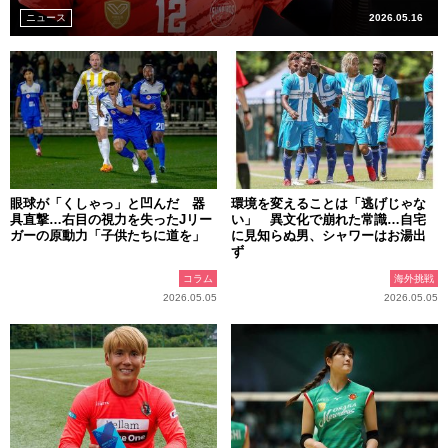
ニュース
2026.05.16
眼球が「くしゃっ」と凹んだ 器
環境を変えることは「逃げじゃな
具直撃…右目の視力を失ったJリー
い」 異文化で崩れた常識…自宅
ガーの原動力「子供たちに道を」
に見知らぬ男、シャワーはお湯出
ず
コラム
海外挑戦
2026.05.05
2026.05.05