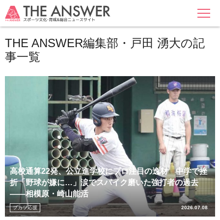
MENU
THE ANSWER編集部・戸田 湧大の記
事一覧
高校通算22発、公立進学校にプロ注目の逸材 中学で挫
折「野球が嫌に…」涙でスパイク磨いた強打者の過去
――相模原・崎山能活
ブカツ応援
2026.07.08