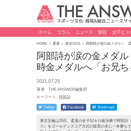
ホーム
コラム
ニュース
解説
女子とス
HOME
柔道
東京2020
阿部詩が涙の金メダル！ 
阿部詩が涙の金メダル
時金メダルへ「お兄ち
2021.07.25
著者 :
THE ANSWER編集部
キーワード :
阿部詩
Twitter
Facebook
B!
Bookmark
東京五輪は25日、柔道の女子52キロ級決勝で阿部詩
ス）をゴールデンスコア方式の延長の末に一本勝ちで破