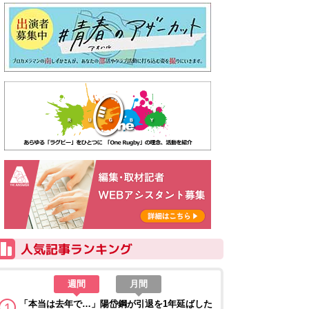
週間
月間
「本当は去年で…」陽岱鋼が引退を1年延ばした