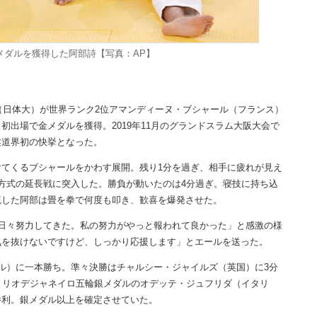
メダルを獲得した阿部詩【写真：AP】
（日体大）が世界ランク2位アマンディーヌ・ブシャール（フランス）
出場で金メダルを獲得。2019年11月のグランドスラム大阪大会で
柔道界初の快挙となった。
てくるブシャールをかわす展開。残り1分を過ぎ、相手に疲れが見え
方式の延長戦に突入した。勝負が動いたのは4分過ぎ。寝技に持ち込
流した阿部は畳を拳で何度も叩き、歓喜を爆発させた。
日々努力してきた。私の努力がやっと報われて良かった」と感激の様
気を抜けないですけど、しっかり応援します」とエールを送った。
ル）に一本勝ち。準々決勝はチャルシー・ジャイルズ（英国）に3分
、リオデジャネイロ五輪銀メダルのオデッテ・ジュフリダ（イタリ
勝利。銀メダル以上を確定させていた。