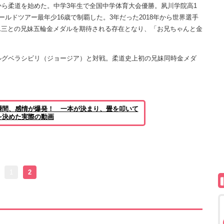
ら柔道を始めた。中学3年生で全国中学体育大会優勝。夙川学院高1
ールドツアー最年少16歳で制覇した。3年だった2018年から世界選手
二三との兄妹五輪金メダルを期待される存在となり、「お兄ちゃんと金
ルグベラシビリ（ジョージア）と対戦。柔道史上初の兄妹同時金メダ
瞬間、感情が爆発！ 一本が決まり、畳を叩いて
を決めた実際の動画
1
2