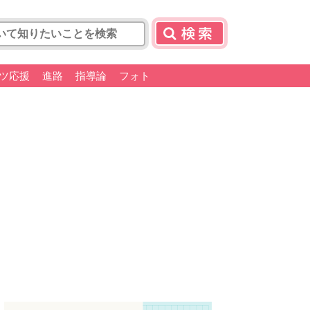
ツ応援
進路
指導論
フォト