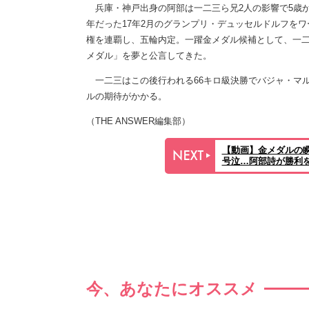
兵庫・神戸出身の阿部は一二三ら兄2人の影響で5歳か
年だった17年2月のグランプリ・デュッセルドルフをワ
権を連覇し、五輪内定。一躍金メダル候補として、一
メダル」を夢と公言してきた。
一二三はこの後行われる66キロ級決勝でバジャ・マ
ルの期待がかかる。
（THE ANSWER編集部）
【動画】金メダルの
号泣…阿部詩が勝利
今、あなたにオススメ