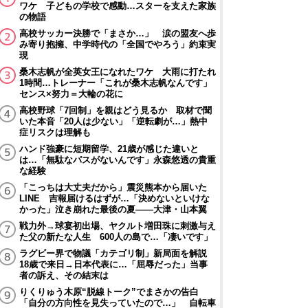
ワケ 子どもの学校で感動…スターを支えた家族
の物語
高校サッカー決勝で「まさか…」 涙の盟友へ歩
み寄り抱擁、中学時代の「全国でやろう」約束実
現
桑木志帆が全英女王になれたワケ 大雨に打たれ
1時間…トレーナー「これが桑木志帆なんです」
センス×努力＝大輪の花に
高校野球「7回制」を親はどう見るか 取材で聞
いた本音「20人は少ない」「逆転劇が…」熱中
症リスクは理解も
ハンド強豪に短期留学、21歳が感じた違いと
は…「無駄なパスがないんです」永森悠透の貴重
な経験
「こっちは大丈夫だから」震災熊本から届いた
LINE 吉報届けるはずが…「決めないといけな
かった」泣き崩れた最後の夏――大津・山本翼
戦力外→球宴初出場、ヤクルト増田珠に刺激与え
た父の新たな人生 600人の島で…「凄いです」
ラグビー界で物議「カテゴリ制」新局面を解説
18歳で来日→日本代表に…「屈辱だった」当事
者の訴え、その結末は
りくりゅう木原“脱線トーク”でまさかの告白
「自分の方向性を見失っていたので…」 自転車