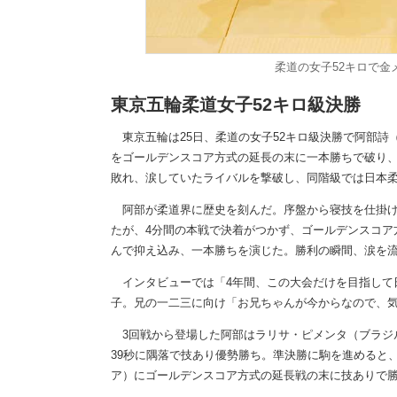
柔道の女子52キロで金
東京五輪柔道女子52キロ級決勝
東京五輪は25日、柔道の女子52キロ級決勝で阿部詩
をゴールデンスコア方式の延長の末に一本勝ちで破り、初
敗れ、涙していたライバルを撃破し、同階級では日本
阿部が柔道界に歴史を刻んだ。序盤から寝技を仕掛け
たが、4分間の本戦で決着がつかず、ゴールデンスコア
んで抑え込み、一本勝ちを演じた。勝利の瞬間、涙を
インタビューでは「4年間、この大会だけを目指して
子。兄の一二三に向け「お兄ちゃんが今からなので、
3回戦から登場した阿部はラリサ・ピメンタ（ブラジ
39秒に隅落で技あり優勢勝ち。準決勝に駒を進めると
ア）にゴールデンスコア方式の延長戦の末に技ありで