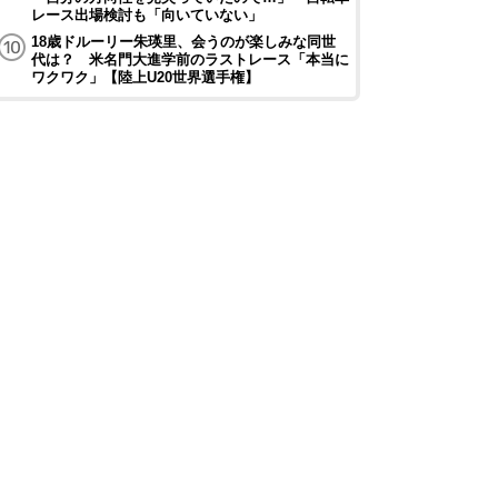
レース出場検討も「向いていない」
18歳ドルーリー朱瑛里、会うのが楽しみな同世
代は？ 米名門大進学前のラストレース「本当に
ワクワク」【陸上U20世界選手権】