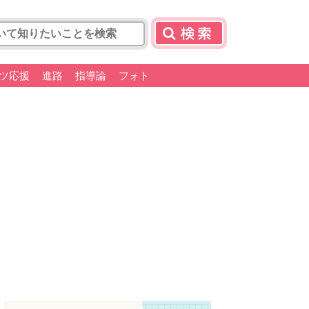
ツ応援
進路
指導論
フォト