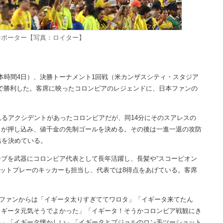
サポーター【写真：ロイター】
時間4日）、決勝トーナメント1回戦（米カンザスシティ・スタジア
0で勝利した。客席に映ったコロンビアのレジェンドに、日本ファンの
るアクシデントがあったコロンビアだが、同14分にそのスアレスの
スが押し込み、値千金の先制ゴールを決める。その後は一進一退の攻防
出を決めている。
ブを武器にコロンビア代表として長年活躍し、長髪や“スコーピオン
セットプレーのキッカーも担当し、代表では8得点をあげている。客席
。
ファンからは「イギータ太りすぎててワロタ」「イギータ来てたん
イギータ元気そうでよかった」「イギータ！そうかコロンビア戦観にき
た」「イギータ懐かしい」「イギータとプジョルのロン毛ツーショット