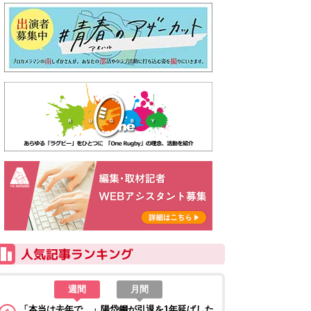
週間
月間
「本当は去年で…」陽岱鋼が引退を1年延ばした