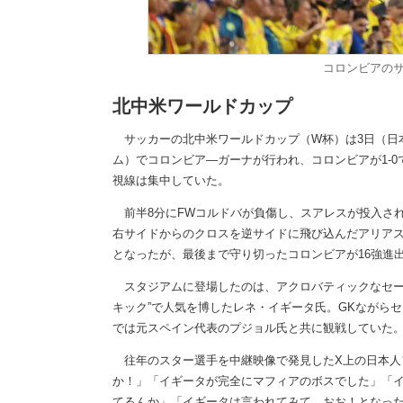
コロンビアの
北中米ワールドカップ
サッカーの北中米ワールドカップ（W杯）は3日（日本
ム）でコロンビア―ガーナが行われ、コロンビアが1-
視線は集中していた。
前半8分にFWコルドバが負傷し、スアレスが投入され
右サイドからのクロスを逆サイドに飛び込んだアリア
となったが、最後まで守り切ったコロンビアが16強進
スタジアムに登場したのは、アクロバティックなセー
キック”で人気を博したレネ・イギータ氏。GKながら
では元スペイン代表のプジョル氏と共に観戦していた
往年のスター選手を中継映像で発見したX上の日本人
か！」「イギータが完全にマフィアのボスでした」「
てるんか」「イギータは言われてみて、おお！となっ