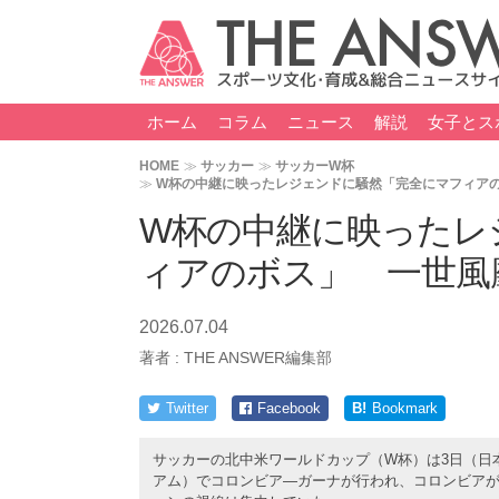
ホーム
コラム
ニュース
解説
女子とス
HOME
サッカー
サッカーW杯
W杯の中継に映ったレジェンドに騒然「完全にマフィアの
W杯の中継に映ったレ
ィアのボス」 一世風
2026.07.04
著者 :
THE ANSWER編集部
Twitter
Facebook
B!
Bookmark
サッカーの北中米ワールドカップ（W杯）は3日（日
アム）でコロンビア―ガーナが行われ、コロンビアが