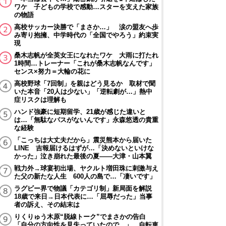
ワケ 子どもの学校で感動…スターを支えた家族
の物語
高校サッカー決勝で「まさか…」 涙の盟友へ歩
み寄り抱擁、中学時代の「全国でやろう」約束実
現
桑木志帆が全英女王になれたワケ 大雨に打たれ
1時間…トレーナー「これが桑木志帆なんです」
センス×努力＝大輪の花に
高校野球「7回制」を親はどう見るか 取材で聞
いた本音「20人は少ない」「逆転劇が…」熱中
症リスクは理解も
ハンド強豪に短期留学、21歳が感じた違いと
は…「無駄なパスがないんです」永森悠透の貴重
な経験
「こっちは大丈夫だから」震災熊本から届いた
LINE 吉報届けるはずが…「決めないといけな
かった」泣き崩れた最後の夏――大津・山本翼
戦力外→球宴初出場、ヤクルト増田珠に刺激与え
た父の新たな人生 600人の島で…「凄いです」
ラグビー界で物議「カテゴリ制」新局面を解説
18歳で来日→日本代表に…「屈辱だった」当事
者の訴え、その結末は
りくりゅう木原“脱線トーク”でまさかの告白
「自分の方向性を見失っていたので…」 自転車